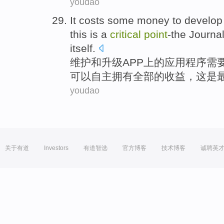
youdao
It
costs
some
money
to develo
this
is
a
critical
point
-the
Journa
itself
.
维护
和
升级APP
上
的应用程序需
可以自主拥有
全部
的
收益，
这
是
youdao
关于有道
Investors
有道智选
官方博客
技术博客
诚聘英