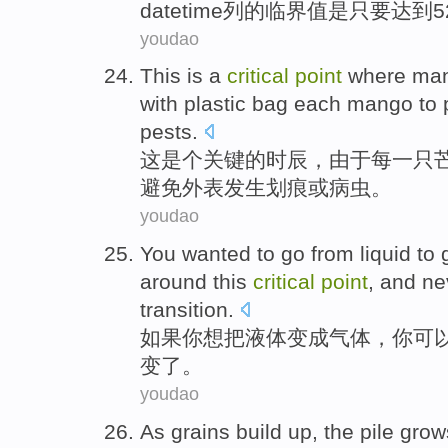
datetime
列
的
临界值
是
只要
达到5
youdao
This
is a
critical
point
where
ma
with
plastic bag
each
mango
to
pests.
这
是个
关键
的时辰，由于
每
一只
避免
外表发生划痕
或病虫
。
youdao
You
wanted to
go from liquid
to
around this
critical
point
, and
ne
transition
.
如果
你
想
把液体
变成
气体
，你
可
变了。
youdao
As
grains
build
up
,
the pile
grow