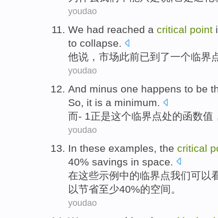
youdao
We
had
reached
a
critical
point
i
to
collapse
.
他说
，
市场
此前已
到了
一个
临界
youdao
And
minus
one happens to be t
So,
it
is
a
minimum
.
而
-
1正是这个
临界点
处
的
函数
值
youdao
In
these
examples
, the
critical
p
40%
savings
in
space
.
在
这些
示例中的
临界点
我们
可以
以
节省
至少
40%的空间。
youdao