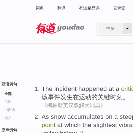
词典
翻译
有道精品课
云笔记
中英
有道 - 网易旗下搜索
双语例句
The
incident
happened
at
a
criti
全部
该
事件
发生
在
运动
的
关键
时刻
。
口语
《柯林斯英汉双解大词典》
书面语
As
snow
accumulates
on
a
stee
论文
point
at
which
the slightest
vibra
原声例句