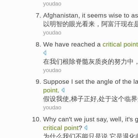
youdao
Afghanistan
,
it seems
wise
to
as
以
明智
的眼光
看来
，
阿富汗
现在
youdao
We
have
reached
a
critical
point
在
我们
根除
脊髓
灰质炎
的努力中
youdao
Suppose
I
set the
angle
of the
l
point
.
假设
我
使,
梯子
正好
,
处于
这个
临界
youdao
Why
can't
we
just
say
, well,
it
's
g
critical
point
?
为什么
我们
不能
只是
说
,
它
是
退化