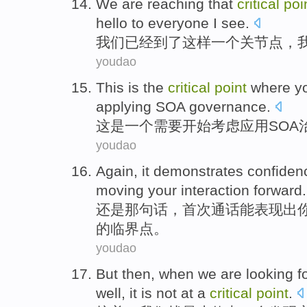
We
are reaching
that
critical
poi
hello
to
everyone
I
see.
我们
已经
到了这样一
个关节点
，
youdao
This
is
the
critical
point
where
y
applying
SOA
governance
.
这
是
一个
需要
开始
考虑
应用
SOA
youdao
Again
,
it demonstrates
confiden
moving
your
interaction
forward
.
还是
那句话，
首次
通话能表现出
的
临界点
。
youdao
But then
, when
we
are
looking f
well,
it
is not
at a
critical
point
.