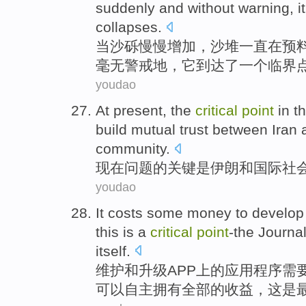
suddenly
and
without
warning
,
it
collapses
.
当
沙砾
慢慢
增加
，
沙
堆
一直
在
预
毫无
警戒地
，
它
到达了
一个
临界
youdao
At
present
,
the
critical
point
in t
build
mutual trust between
Iran
a
community
.
现在
问题
的
关键
是
伊朗
和国际
社
youdao
It
costs
some
money
to develo
this
is
a
critical
point
-the
Journa
itself
.
维护
和
升级APP
上
的应用程序需
可以自主拥有
全部
的
收益，
这
是