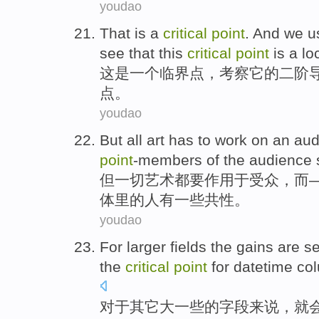
youdao
That
is
a
critical
point
. And we 
see that
this
critical
point
is a lo
这
是
一
个
临界点
，考察它
的
二
阶
点
。
youdao
But
all
art
has
to
work
on an
aud
point
-members
of the
audience 
但
一切
艺术
都
要
作用
于
受众
，而
体
里
的
人有
一些共性
。
youdao
For
larger
fields
the gains
are
s
the
critical
point
for
datetime
co
对于
其它
大
一些
的
字段
来说，
就