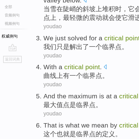
valley
below
.
全部
当
雪
在
陡峭
的
斜坡上
堆积时
，
它
音频例句
点上，
最
轻微的
震动
就
会
使它
滑
视频例句
youdao
权威例句
We
just
solved
for
a
critical
poin
我们
只是
解出
了
一个
临界点
。
youdao
go
返回词典
top
With
a
critical
point
.
曲线上
有
一个
临界点
。
youdao
And the maximum is
at a
critica
最大值
点
是临界点。
youdao
That
is
what we mean by
critical
这个
也就是
临界点
的
定义。