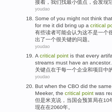
接着
，
我们
找
最小
值点，会发现
youdao
Some
of
you
might
not
think
tha
for
me
it
did bring
up
a
critical
po
有些
读者
可能会
认为
这
不是
一
个
出
了
一个
很关键
的问题。
youdao
A
critical
point
is that
every
artif
streams
must
have
an
ancestor
.
关键点
在于
每
一
个
企业
和
项目
中
youdao
But
when
the CBO
did
the
same
Meeker,
the
critical
point
was re
但是
米克
说
，
当
国会
预算局
在10
现
在在2060年。