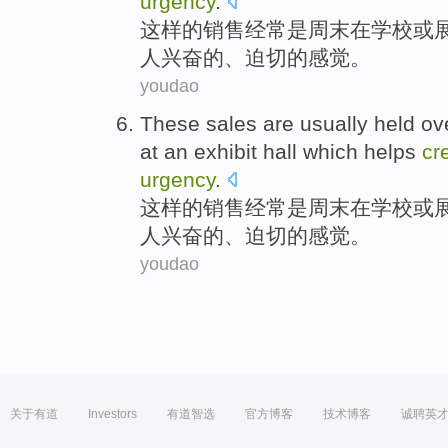
urgency
.
这样
的
销售
经常
是
周末
在
学校
或
人兴奋
的、
迫切
的
感觉
。
youdao
These
sales
are
usually
held
ov
at an exhibit
hall
which helps
cr
urgency
.
这样
的
销售
经常
是
周末
在
学校
或
人兴奋
的、
迫切
的
感觉
。
youdao
关于有道
Investors
有道智选
官方博客
技术博客
诚聘英