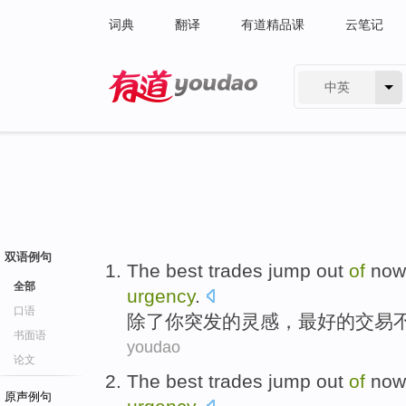
词典
翻译
有道精品课
云笔记
中英
有道 - 网易旗下搜索
双语例句
The
best
trades
jump out
of
now
全部
urgency
.
口语
除了你
突发
的
灵感，
最好
的
交易
书面语
youdao
论文
The
best
trades
jump out
of
now
原声例句