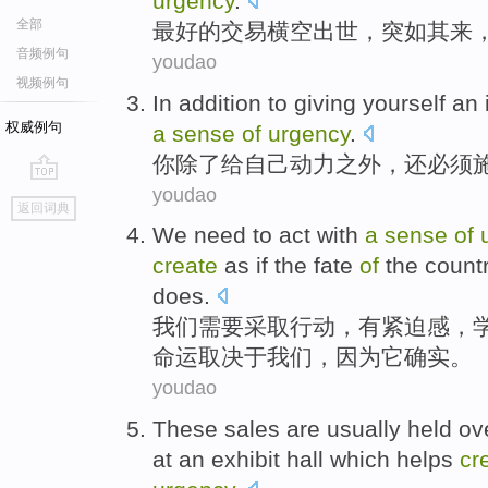
urgency
.
全部
最好
的
交易
横空出世，突如其来
音频例句
youdao
视频例句
In addition
to giving
yourself
an 
权威例句
a
sense
of
urgency
.
你
除了
给
自己
动力
之外，
还
必须
youdao
go
返回词典
top
We
need
to act
with
a
sense
of
create
as
if
the
fate
of
the
count
does
.
我们
需要
采取
行动，
有
紧迫感
，
命运
取决于
我们，因为
它
确实。
youdao
These
sales
are
usually
held
ov
at an exhibit
hall
which helps
cr