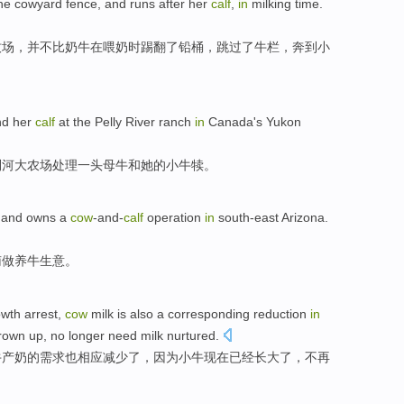
he
cowyard
fence, and
runs
after her
calf
,
in
milking time.
牧场
，
并不
比
奶牛
在
喂奶时
踢
翻了
铅桶
，
跳过
了
牛栏
，奔到
小
nd
her
calf
at
the Pelly
River
ranch
in
Canada
's
Yukon
利
河大
农场
处理一头
母牛
和
她
的
小牛犊
。
and owns a
cow
-and-
calf
operation
in
south-east
Arizona
.
南做养牛
生意。
owth
arrest
,
cow
milk
is also
a
corresponding
reduction
in
rown up
,
no longer
need
milk
nurtured
.
牛产
奶
的
需求
也
相应
减少
了，
因为
小牛
现在
已经
长大了，
不再