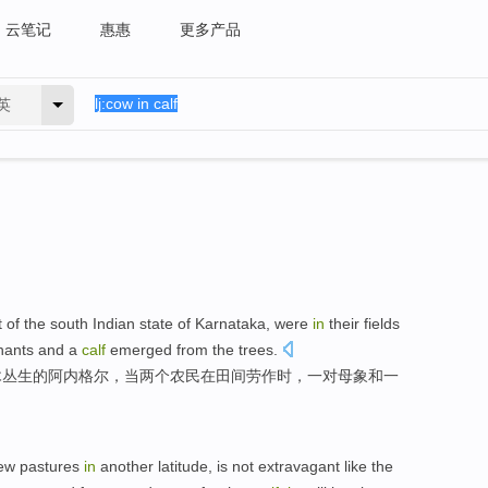
云笔记
惠惠
更多产品
英
t
of
the
south
Indian
state of
Karnataka
, were
in
their fields
hants
and
a
calf
emerged
from
the trees
.
木
丛生
的
阿内格尔，
当
两个
农民
在
田间
劳作
时，
一对
母
象
和
一
ew
pastures
in
another
latitude
,
is not
extravagant like the