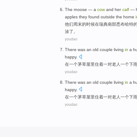
The
moose
— a
cow
and her
calf
—
apples
they
found
outside
the
home
他们
周末
的
时候
在
瑞典
南部
悉
布哈特
涂了。
youdao
There was
an
old
couple
living
in
a
h
happy.
在
一
个
茅草屋
里
住
着
一对
老人
一
个
下
youdao
There was
an
old
couple
living
in
a
h
happy.
在
一
个
茅草屋
里
住
着
一对
老人
一
个
下
youdao