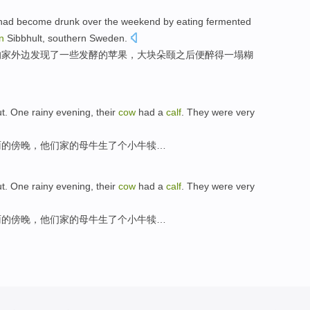
had become
drunk over the
weekend
by
eating
fermented
in
Sibbhult
,
southern
Sweden
.
的
家
外边
发现了
一些发酵
的
苹果
，大块
朵颐
之后
便
醉得一塌糊
ut
.
One
rainy
evening
,
their
cow
had a
calf
. They were very
雨
的
傍晚
，
他们
家的
母牛
生了
个
小牛犊…
ut
.
One
rainy
evening
,
their
cow
had a
calf
. They were very
雨
的
傍晚
，
他们
家的
母牛
生了
个
小牛犊…