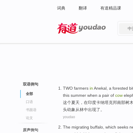
词典
翻译
有道精品课
中
有道 - 网易旗下搜索
双语例句
TWO
farmers
in
Anekal
, a
forested bi
全部
this
summer
when
a pair of
cow
elep
口语
这个
夏天
，
在
印度
卡纳塔克邦
南部
树
头幼象
从
林中
出现了
。
书面语
youdao
论文
The migrating
buffalo
, which
seeks
n
原声例句