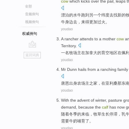
cow
which
kicks
over
the
pail
,
leaps
t
全部
音频例句
漂泊
的
水牛
跑
到
另一个
纬度
去
找
新的
牛
身边去，来得更加过火。
视频例句
youdao
权威例句
A
rancher attends to
a
mother
cow
a
Territory.
go
一
名
牧场主
在
加拿大
的
育空地区
在
佩
返回词典
top
youdao
Mr
Dunn
hails from
a ranching
family
唐恩
出身
农场主之
家
，
在
亚利桑那
东
youdao
With
the
advent
of
winter
,
pasture
gr
demand
,
because
the
calf
has
now
g
随着
冬季
的
来临
，
牧草
生长
停滞
，
乳
需要
牛奶
哺育了
。
youdao