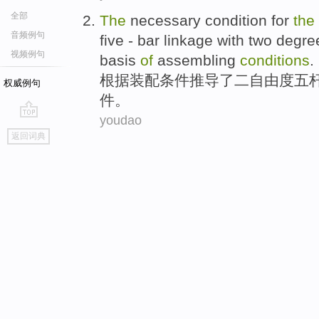
全部
The
necessary
condition
for
the
音频例句
five
- bar linkage
with
two
degre
视频例句
basis
of
assembling
conditions
.
根据
装配
条件
推导
了
二
自由度
五
权威例句
件
。
youdao
go
返回词典
top