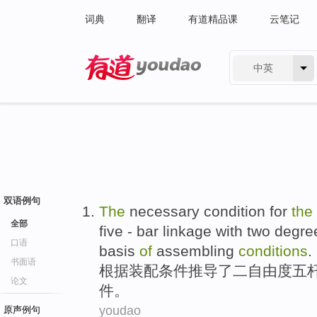
词典
翻译
有道精品课
云笔记
中英
有道 - 网易旗下搜索
双语例句
The
necessary
condition
for
the
全部
five
- bar linkage
with
two
degre
口语
basis
of
assembling
conditions
.
书面语
根据
装配
条件
推导
了
二
自由度
五
论文
件
。
youdao
原声例句