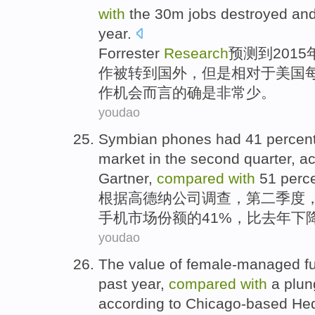
with
the 30m
jobs
destroyed
an
year
.
Forrester
Research
预测
到
2015
作
被转到
国外
，
但是
相对
于美国
作机会而言的确
是
非常少。
youdao
Symbian
phones
had
41 percen
market
in
the second
quarter
,
ac
Gartner
,
compared
with
51 perc
根据
高德纳
公司调查，
第二
季度
手机
市场
份额
的
41%，
比
去年
下
youdao
The value
of
female-managed
f
past
year
,
compared
with
a plun
according
to
Chicago-based
He