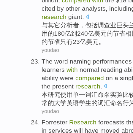
billion,
compared
with
the
$18 bil
cited by
other
analysts
,
includin
research
giant
.
与
其它
分析者
，
包括
调查业巨头
用
的
180亿
到
240亿美元的
节省
相
的节省
只有
23亿美元。
youdao
The
word
naming
performances
learners
with
normal
reading
abi
ability were
compared
on
a sing
the
present
research
.
本
研究
使用
单一
词汇
命名
实验
比
常的
大学
英语
学生
的词汇命名行
youdao
Forrester
Research
forecasts
th
in
services
will
have
moved
abr