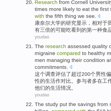
Research
from
Cornell
Universit
times more
likely
to
eat
the first
with
the fifth
thing
we
see.
康奈尔
大学
的
研究
显示
，
相对
于
有
三
倍
的
可能
吃
看到的
第一
种食
youdao
The
research
assessed
quality
migraine
compared
to
healthy
m
men
managing their
condition
a
commitments
.
这个
调查
评估
了
超过200个
男性
性的生活作
对比
。
参与者
多在
工
他们的
生活情况
。
youdao
The study put
the
savings
from