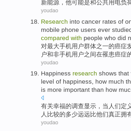
新
能源
，他
可能
是
和
公共用电
负
youdao
Research
into
cancer
rates
of o
mobile
phone
users
ever
studie
compared
with
people who
did
n
对
最大
手机
用户
群体
之一
的
癌症
户
和
非手机用户之间在罹患癌症
youdao
Happiness
research
shows
that
level
of
happiness, how
much
t
is
more
important
than
how muc
有关
幸福
的
调查
显示
，
当
人们
定
人
比较
的
多少
远远
比
他们真正
拥
youdao