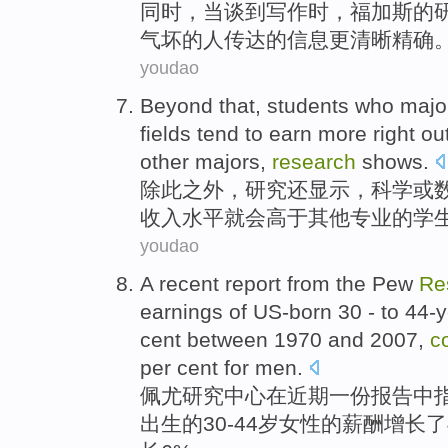
同时
，
当
谈到
写作
时，
福加
斯的
气
坏的人
传达
的信息
更
清晰
精确
youdao
Beyond
that,
students who
majo
fields tend to
earn
more right ou
other
majors
,
research
shows
.
除此
之外，
研究
还显示，
科学
或
收入
水平就会高于
其他
专业
的学
youdao
A
recent
report
from
the
Pew
Re
earnings
of
US-born
30
-
to
44-y
cent between 1970 and 2007,
c
per cent for
men
.
佩尤
研究
中心
在
近期
一
份报告
中指
出生
的
30
-
44
岁
女性
的薪酬
增长
了