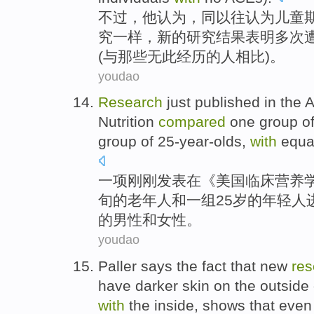
不过
，
他
认为
，同以往认为
儿童
究
一样，
新的
研究结果
表明
多次
(与那些
无
此经历
的
人
相比
)。
youdao
Research
just
published
in
the
A
Nutrition
compared
one
group o
group
of
25-year-olds
,
with
equa
一
项
刚刚
发表
在
《
美国
临床
营养
旬
的老年人
和
一
组
25岁的
年轻人
的
男性
和
女性
。
youdao
Paller
says
the
fact
that new
res
have
darker
skin
on
the
outside
with
the inside,
shows
that eve