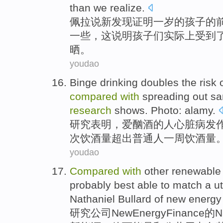
than
we
realize
.
佩拉说新发现证明
一岁
的
孩子
的
一些
，
这
说明
孩子们
实际上
受到
晒
。
youdao
Binge drinking doubles
the risk
compared
with
spreading out s
research
shows
. Photo:
alamy
.
研究
表明
，爱
酗酒
的
人
心脏病
发
次
饮酒量
超出普通人
一周
饮酒量
youdao
Compared
with
other
renewable
probably
best
able to
match
a ut
Nathaniel
Bullard
of
new
energy
研究
公司
New
Energy
Finance
的
N