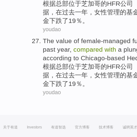
根据
总部位于
芝加哥
的
HFR
公司
据，
在
过去
一年
，女性管理的
基
金下跌了19％。
youdao
The value
of
female-managed
f
past
year
,
compared
with
a plun
according
to
Chicago-based
He
根据
总部位于
芝加哥
的
HFR
公司
据，
在
过去
一年
，女性管理的
基
金下跌了19％。
youdao
关于有道
Investors
有道智选
官方博客
技术博客
诚聘英