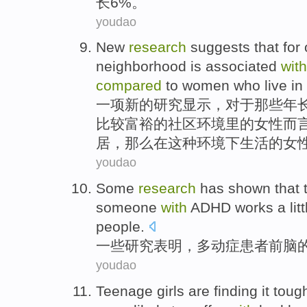
长
6%。
youdao
New
research
suggests
that
for
neighborhood
is
associated
with
compared
to women
who
live
in
一
项
新的
研究
显示
，
对于
那些年
比较
富裕
的
社区
环境
里的女性而
居，那么在这种环境
下
生活
的女
youdao
Some
research
has shown
that 
someone
with
ADHD
works
a lit
people.
一些
研究
表明
，多动症患者前脑
youdao
Teenage girls
are finding it tou