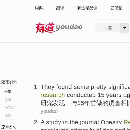
词典
翻译
有道精品课
云笔记
中英
有道 - 网易旗下搜索
双语例句
They found
some
pretty signific
全部
research
conducted
15
years a
口语
研究
发现，
与
15
年前做的
调查
相
书面语
youdao
论文
A
study
in the
journal
Obesity
R
原声例句