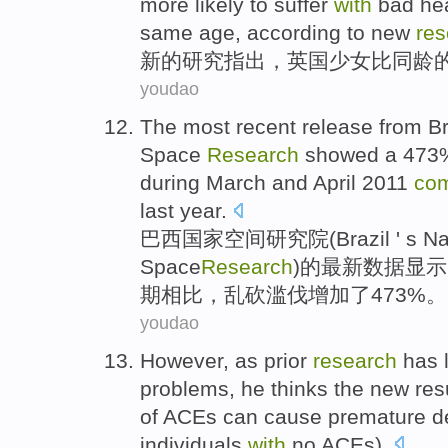
more
likely to
suffer
with
bad
he
same age, according to
new
res
新的
研究
指出，
英国
少女
比同龄
youdao
The most
recent
release from
Br
Space
Research
showed
a
473
during
March
and April
2011
co
last year
.
巴西
国家
空间
研究院(
Brazil ' s N
Space
Research
)的
最新
数据
显示
期
相比
，乱砍滥伐
增加
了
473%。
youdao
However
, as prior
research
has 
problems
,
he
thinks
the
new
res
of
ACEs
can
cause
premature d
individuals
with
no
ACEs).