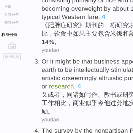
consisting
primarily
of rice
and
全部
becoming overweight
by about 
音频例句
typical
Western
fare.
视频例句
《
肥胖症
研究
》
期刊
的
一项
研究
比
，饮食中
如果
主要
包含
米饭
和
权威例句
14%。
youdao
go
返回词典
top
Or
it might be that
business
app
earth
to
be intellectually
stimula
artistic orseemingly
altruistic pu
or
research
.
又
或者
，
同
诸如
写作
、
教书
或研
工作
相比
，
商业
似乎
令
他
过分
地
励
。
youdao
The
survey
by the
nonpartisan