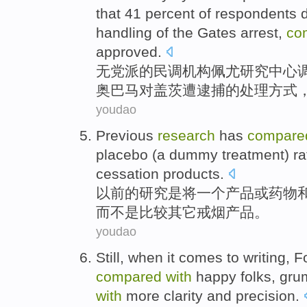
that 41 percent
of
respondents
handling
of the
Gates
arrest
,
co
approved.
无党派
的
民调机构
佩尤
研究
中心
奥
巴马
对
盖茨
遭逮捕
的
处理
方式
youdao
Previous
research
has
compare
placebo
(a
dummy
treatment
)
ra
cessation
products
.
以前的
研究
是
将
一
个
产品
或
药物
而
不是比较
其它
戒烟
产品。
youdao
Still
,
when
it comes to
writing
,
F
compared
with
happy
folks
,
gru
with
more
clarity and
precision
.