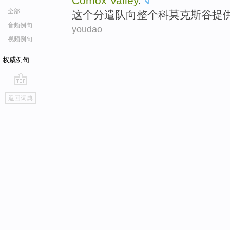
Comox
Valley
.
全部
这个
分遣队
向
整个
科莫
克斯
谷
提
音频例句
youdao
视频例句
权威例句
go
返回词典
top