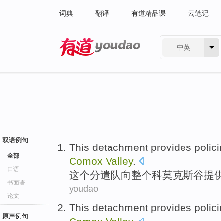
词典
翻译
有道精品课
云笔记
中英
有道 - 网易旗下搜索
双语例句
This
detachment
provides
polic
全部
Comox
Valley
.
口语
这个
分遣队
向
整个
科莫
克斯
谷
提
书面语
youdao
论文
This
detachment
provides
polic
原声例句