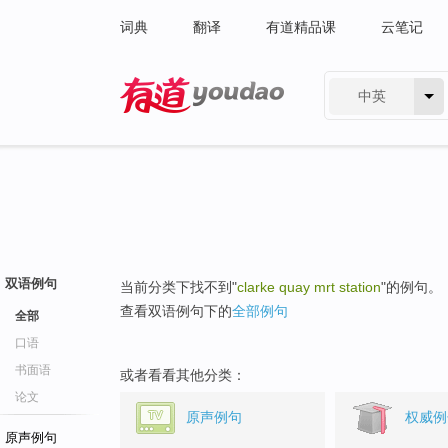
词典
翻译
有道精品课
云笔记
中英
有道 - 网易旗下搜索
双语例句
当前分类下找不到"
clarke quay mrt station
"的例句。
查看双语例句下的
全部例句
全部
口语
书面语
或者看看其他分类：
论文
原声例句
权威例
原声例句