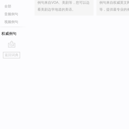
例句来自VOA、美剧等，您可以边
例句来自权威英文
全部
看美剧边学地道的美语。
等，提供最专业的
音频例句
视频例句
权威例句
go
返回词典
top