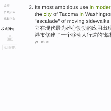
全部
Its
most
ambitious
use
in
mode
音频例句
the
city
of
Tacoma
in
Washingto
视频例句
"
escalade
" of
moving
sidewalks.
它
在
现代
最为
雄心勃勃的
应用
出
权威例句
港
市
修建了
一个
移动人行道
的“
攀
youdao
go
返回词典
top