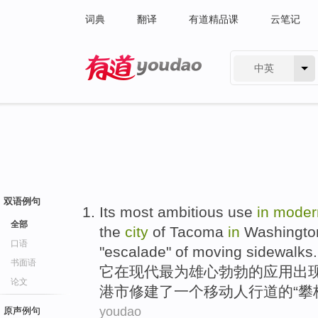
词典
翻译
有道精品课
云笔记
中英
有道 - 网易旗下搜索
双语例句
Its
most
ambitious
use
in
mode
全部
the
city
of
Tacoma
in
Washingto
口语
"
escalade
" of
moving
sidewalks.
书面语
它
在
现代
最为
雄心勃勃的
应用
出
论文
港
市
修建了
一个
移动人行道
的“
攀
youdao
原声例句