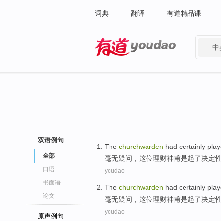
词典
翻译
有道精品课
中
有道 - 网易旗下搜索
双语例句
The
churchwarden
had
certainly
play
全部
毫无
疑问
，
这位
理财神甫是起了决定
口语
youdao
书面语
The
churchwarden
had
certainly
play
论文
毫无
疑问
，
这位
理财神甫是起了决定
youdao
原声例句