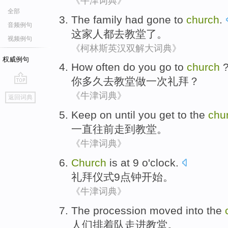
《牛津词典》
全部
The family
had
gone to
church
.
音频例句
这家
人都
去
教堂
了。
视频例句
《柯林斯英汉双解大词典》
权威例句
How often
do
you
go to
church
你
多久
去
教堂做一次礼拜
？
go
《牛津词典》
返回词典
top
Keep on until you
get
to
the
chu
一直
往前
走
到
教堂
。
《牛津词典》
Church
is at
9
o'clock
.
礼拜仪式
9
点钟
开始。
《牛津词典》
The procession
moved into
the
人们排
着
队
走进
教堂。