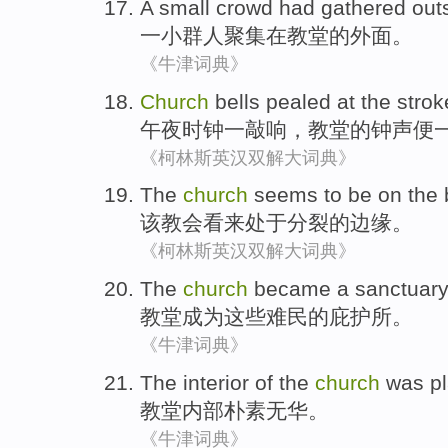
A small
crowd
had gathered
out
一小
群人
聚集
在
教堂
的
外面
。
《牛津词典》
Church
bells
pealed at the stro
午夜
时钟一敲响，
教堂
的
钟声
便
《柯林斯英汉双解大词典》
The
church
seems to
be
on the
该
教会
看来
处于
分裂
的
边缘
。
《柯林斯英汉双解大词典》
The
church
became a
sanctuary
教堂
成为
这些
难民的
庇护所
。
《牛津词典》
The
interior
of the
church
was pl
教堂
内部
朴素
无华。
《牛津词典》