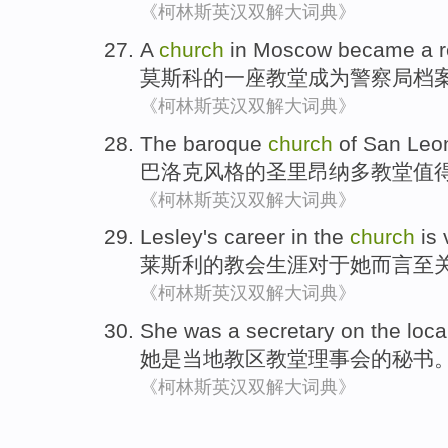
《柯林斯英汉双解大词典》
A
church
in
Moscow
became a
莫斯科
的一
座教堂
成为
警察局
档
《柯林斯英汉双解大词典》
The baroque
church
of
San
Leo
巴洛克
风格
的
圣
里昂纳多
教堂
值
《柯林斯英汉双解大词典》
Lesley
's
career
in the
church
is 
莱斯
利
的
教会
生涯
对于她而言
至
《柯林斯英汉双解大词典》
She
was
a secretary
on the
loca
她
是
当地
教区
教堂
理事会
的
秘书
《柯林斯英汉双解大词典》