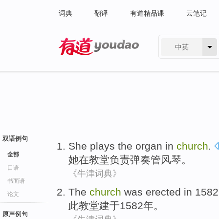
词典
翻译
有道精品课
云笔记
中英
有道 - 网易旗下搜索
双语例句
She
plays
the organ
in
church
.
全部
她
在
教堂负责弹奏
管风琴
。
口语
《牛津词典》
书面语
The
church
was erected in
1582
论文
此
教堂
建于
1582年。
原声例句