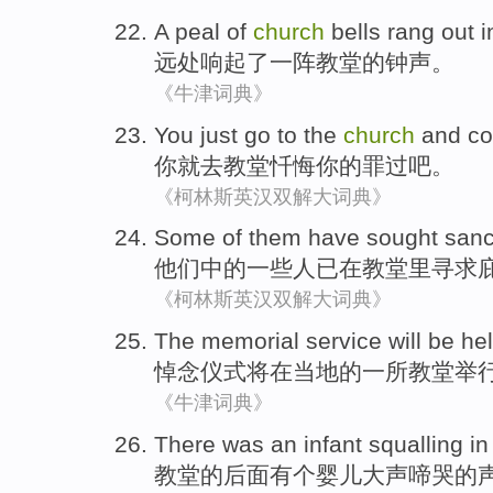
A
peal of
church
bells
rang out i
远处
响起了
一阵
教堂
的
钟声
。
《牛津词典》
You
just
go to
the
church
and co
你
就
去
教堂
忏悔
你
的
罪过吧
。
《柯林斯英汉双解大词典》
Some
of
them
have
sought
sanc
他们
中的
一些
人已
在
教堂
里
寻求
《柯林斯英汉双解大词典》
The
memorial
service
will be
hel
悼念
仪式
将
在
当地
的
一
所教堂举
《牛津词典》
There was
an
infant
squalling
i
教堂
的
后面
有
个
婴儿
大声
啼哭
的