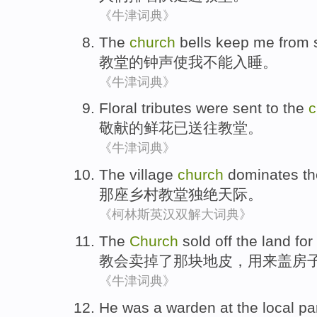
《牛津词典》
The
church
bells
keep
me
from 
教堂
的
钟声
使
我
不能
入睡
。
《牛津词典》
Floral tributes
were
sent to
the
c
敬献
的鲜花已
送往
教堂。
《牛津词典》
The
village
church
dominates
th
那
座乡村
教堂
独绝
天际。
《柯林斯英汉双解大词典》
The
Church
sold off
the
land
for
教会
卖掉
了
那
块地皮
，
用来
盖房
《牛津词典》
He
was
a warden at
the
local
pa