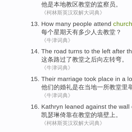
他
是
本地
教区
教堂
的
监察员
。
《柯林斯英汉双解大词典》
How many
people
attend
churc
每个
星期天
有
多少
人
去
教堂
？
《牛津词典》
The
road turns
to the left
after
t
这
条
路过
了
教堂
之后
向左
转弯。
《牛津词典》
Their
marriage
took place
in
a
l
他们的
婚礼
是
在
当地
一所教堂里
《牛津词典》
Kathryn
leaned against
the
wall
凯瑟琳
倚靠
在教堂
的
墙壁上
。
《柯林斯英汉双解大词典》