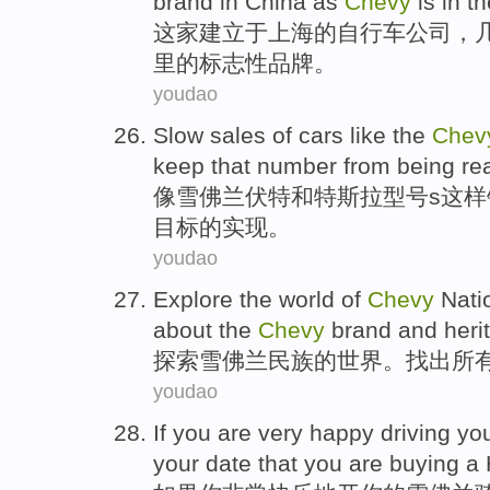
brand
in China as
Chevy
is
in
th
这家
建立于上海的自行车
公司
，
里的
标志性
品牌
。
youdao
Slow
sales
of
cars
like
the
Chev
keep
that
number from being
re
像
雪佛兰
伏特
和
特斯拉
型号
s这样
目标
的实现。
youdao
Explore
the
world
of
Chevy
Nati
about
the
Chevy
brand
and
heri
探索
雪佛兰
民族
的
世界
。
找出
所
youdao
If
you
are very
happy
driving
yo
your
date
that
you
are buying a