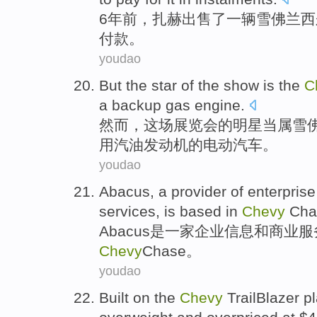
6
年前
，扎赫
出售了
一
辆
雪佛兰
西
付款
。
youdao
But
the
star
of
the
show
is
the
C
a backup
gas
engine
.
然而
，这场
展览会
的
明星
当属
雪
用汽油发动机的
电动
汽车
。
youdao
Abacus
,
a provider
of
enterprise
services
,
is
based in
Chevy
Cha
Abacus
是
一家
企业
信息
和
商业
服
Chevy
Chase
。
youdao
Built
on
the
Chevy
TrailBlazer
p