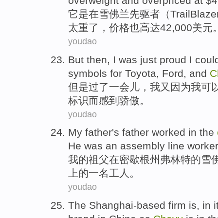
overweight and overpriced at $4
它
是
在
雪佛兰
先驱者
（TrailBlaz
太重了，价格也高达42,000美元
youdao
But
then
,
I
was
just proud
I
coul
symbols
for
Toyota
,
Ford
,
and
C
但是
过了
一会儿
，
我
又
因为我
可
标识
而
感到
骄傲。
youdao
My
father's father
worked
in
the
He
was
an assembly line
worker
我
的祖父
在
密歇根州
弗林特
的
雪
上的一
名工人
。
youdao
The Shanghai-based
firm
is, in 