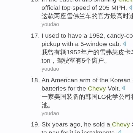
official
top
speed
of 205
MPH
.
这
款两座雪佛兰
车
的
官方
最高
时
youdao
I
used
to
have
a 1952,
candy-co
pickup
with a
5-window
cab
.
我
曾
有
辆1952年产的雪弗莱
皮卡
ton
，
驾驶室
有5个窗户。
youdao
An American
arm
of the
Korean
batteries
for
the
Chevy
Volt
.
一家
美国
装备
的
韩国
LG
化学公司
池。
youdao
Six
years ago
, he
sold
a
Chevy
to
pay
for it
in instalments
.