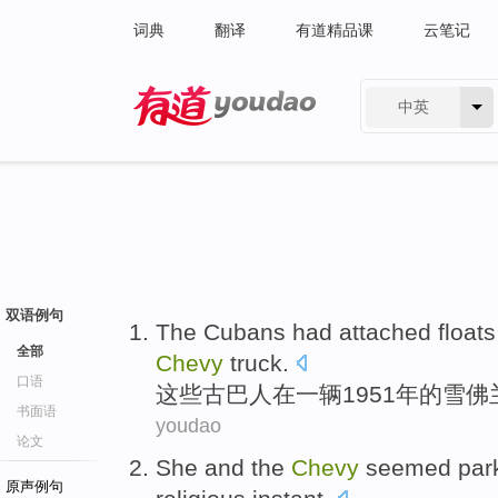
词典
翻译
有道精品课
云笔记
中英
有道 - 网易旗下搜索
双语例句
The
Cubans
had
attached
floats
全部
Chevy
truck
.
口语
这些
古巴人
在
一
辆1951年的
雪佛
书面语
youdao
论文
She
and
the
Chevy
seemed
par
原声例句