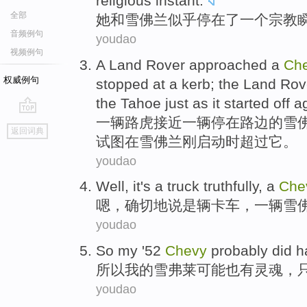
religious
instant
.
全部
她
和
雪佛兰
似乎
停
在
了
一个
宗教
音频例句
youdao
视频例句
A
Land
Rover
approached
a
Ch
权威例句
stopped
at
a kerb
;
the
Land Rov
the Tahoe
just as
it
started off
ag
一
辆
路虎
接近
一辆
停
在
路边
的
雪
go
返回词典
top
试图
在雪佛兰
刚
启动
时超过
它
。
youdao
Well
, it's
a
truck
truthfully,
a
Che
嗯
，确切地说是辆
卡车
，
一辆
雪
youdao
So
my
'
52
Chevy
probably
did
h
所以
我
的雪
弗
莱
可能
也
有
灵魂
，
youdao