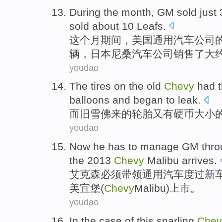
During
the
month
,
GM
sold
just
sold
about
10
Leafs
.
这个
月
期间
，
美国通用汽车公司
辆，
日本尼桑汽车公司
销售了
大
youdao
The
tires
on
the
old
Chevy
had
t
balloons and
began to
leak
.
而
旧
雪佛来
的
轮胎又
有
硬币
大小
youdao
Now he
has to
manage
GM
thr
the 2013
Chevy
Malibu arrives
.
艾克森
必须
带领
通用汽车
度过
新
美宜堡(
Chevy
Malibu
)上市。
youdao
In the case
of
this
snarling
Chev