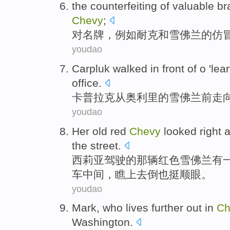
the
counterfeiting
of
valuable
br
Chevy
;
对
名牌
，
例如
耐克
和
雪佛兰
的
仿
youdao
Carpluk
walked in front
of
o 'lea
office
.
卡普拉克
从
奥利
里
的
雪佛兰
前走
youdao
Her old
red
Chevy
looked
right
a
the street
.
西莉亚驾驶的那辆
红色
雪佛兰
有
车
中间
，
瞧上去倒也挺
顺眼
。
youdao
Mark
,
who lives
further out
in
Ch
Washington
.