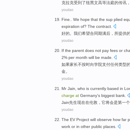
克拉克
受到
了纽黑文
高等
法庭的传讯
youdao
Fine
..
We
hope that
the sup plied
eq
expiration
of? The
contract
.
好的
。
我们
希望
合同
期满后
，所提供
youdao
If
the
parent
does not
pay fees
or ch
2%
per month
will be
made.
如果
家长
不
按时
向
学院
支付
任何类型
金。
youdao
Mr
Jain, who
is currently
based
in
Lo
charge
at
Germany
's
biggest
bank
.
Jain先生
现在
在
伦敦
，它
将会
是
第一
个
youdao
The
EV
Project
will
observe
how
far
p
work
or
in
other
public
places
.