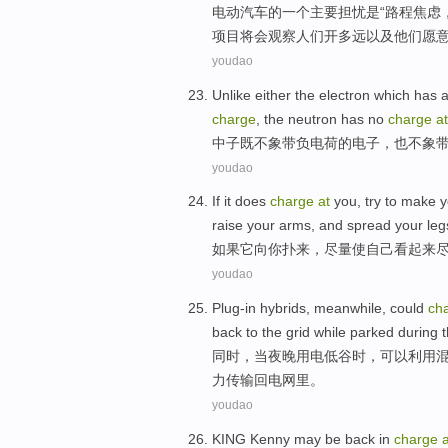
电动
汽车的一个主要担忧是“路程焦虑
项目
将会
观察
人们
开
多
远
以及
他们
愿
youdao
Unlike
either
the
electron
which has 
charge
, the
neutron
has
no
charge
at
中子
既
不
象
带
负电荷
的
电子
，也不象
youdao
If
it
does
charge
at
you
,
try to
make
y
raise
your arms, and spread your
leg
如果
它
向
你
扑来，
尽量
使
自己
看起来
youdao
Plug-in
hybrids
,
meanwhile
,
could
ch
back to
the
grid
while parked
during 
同时
，
当
夜晚
用电
低谷
时，
可以
利用
力
传输
回
电网
里。
youdao
KING
Kenny
may
be
back in
charge
a