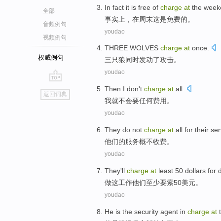
In fact
it
is
free
of
charge
at
the
week
全部
事实上
，
在
周末
这
是
免费
的
。
音频例句
youdao
视频例句
THREE
WOLVES
charge
at
once.
权威例句
三
只
狼
同时发动了攻击。
youdao
go
Then
I
don't
charge
at
all.
返回词典
top
我
就
不会
要
任何费用。
youdao
They
do not
charge
at
all for their
ser
他们
的
服务
概
不
收费
。
youdao
They
'll
charge
at
least
50
dollars
for 
做
这
工作
他们
至少
要
索50
美元
。
youdao
He
is
the
security agent
in
charge
at