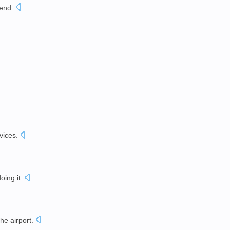
end
.
vices
.
doing
it
.
the
airport
.