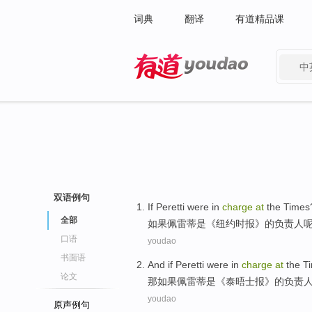
词典
翻译
有道精品课
中
有道 - 网易旗下搜索
双语例句
If
Peretti
were
in
charge
at
the Times
全部
如果
佩
雷蒂
是
《纽约时报》的
负责人
口语
youdao
书面语
And
if
Peretti
were
in
charge
at
the T
论文
那
如果
佩
雷蒂
是
《泰晤士报》的
负责
youdao
原声例句