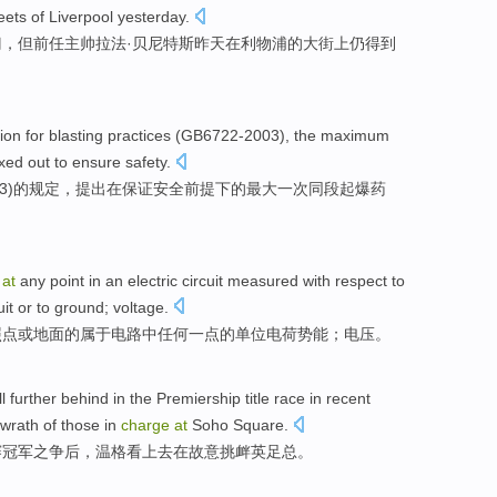
eets
of
Liverpool
yesterday
.
门，
但
前任
主帅
拉法·
贝尼特斯
昨天
在
利物浦的
大街
上
仍
得到
tion
for
blasting
practices (
GB6722
-2003),
the
maximum
ixed out
to ensure
safety.
3)
的
规定
，提出
在
保证
安全前提下的
最大
一
次
同
段
起爆
药
at
any
point
in
an electric
circuit
measured with respect to
uit
or
to
ground
;
voltage
.
照
点
或
地面
的
属于电路中
任何
一点
的
单位
电荷
势能；
电压
。
ll further behind
in
the
Premiership
title race
in recent
 wrath of those in
charge
at
Soho
Square.
赛
冠军之争后，
温格
看上去
在
故意
挑衅英足总。