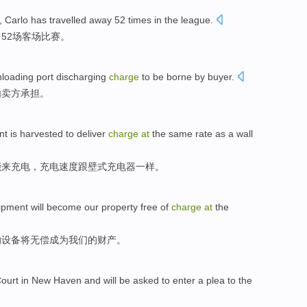
, Carlo
has
travelled
away
52
times
in the
league
.
了
52
场
客场
比赛。
loading
port
discharging
charge
to be borne
by
buyer
.
由
卖方承担
。
nt
is harvested
to
deliver
charge
at
the
same
rate
as a wall
能
来
充电
，充电
速度
跟壁式充电器
一样
。
ipment
will
become
our
property
free
of
charge
at
the
的
设备
将
无偿
成为
我们
的
财产
。
Court
in New Haven and
will be
asked
to enter
a
plea
to the