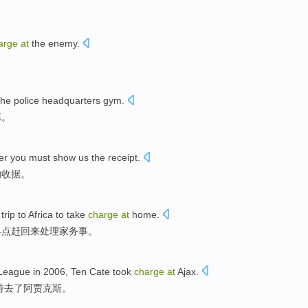
arge
at
the enemy
.
。
the police
headquarters
gym
.
炼
。
er
you
must
show us
the
receipt
.
的
收据
。
a
trip
to
Africa
to
take
charge
at
home.
早点赶回
来
处理
家务事。
League
in 2006, Ten
Cate
took
charge
at
Ajax
.
特去了
阿贾克斯
。