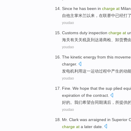
Since
he
has been in
charge
at
Milan
自
他
主掌
米兰
以来，
在
联赛
中
已经
打
youdao
Customs
duty
inspection
charge
at
un
海关有关
关税
及到达
港
商检、
卸货
费
youdao
The kinetic
energy from
this
moveme
charger
.
发电机
利用
这
一运动
过程
中产生的动
youdao
Fine
.
We
hope that
the sup plied
equ
expiration
of the
contract
.
好的
。
我们
希望
合同
期满后
，所提供
youdao
Mr. Clark
was arraigned
in
Superior 
charge
at
a later
date.