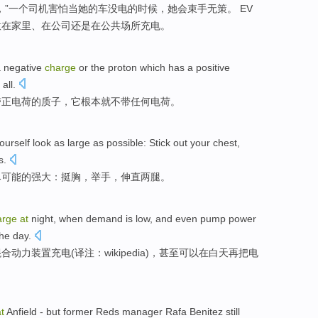
，”一个司机害怕当她的车没电的时候，她会束手无策。 EV
意
在
家里
、在
公司
还是
在
公共
场所
充电
。
a negative
charge
or the
proton
which has a positive
all
.
带正电荷的
质子
，它
根本
就
不
带任何
电荷
。
ourself
look
as
large
as possible: Stick out your
chest
,
s
.
尽可能
的
强大
：
挺胸
，
举手
，
伸直两腿
。
arge
at
night
,
when
demand
is
low
,
and even
pump
power
the day
.
混合
动力装置充电(译注：wikipedia)，
甚至
可以在
白天
再把
电
t
Anfield
-
but
former
Reds
manager
Rafa
Benitez
still