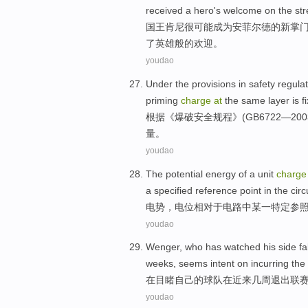
received
a
hero
's
welcome
on
the
str
国王
肯尼很
可能
成为
安
菲尔德的新掌
了
英雄
般的
欢迎
。
youdao
Under the
provisions
in
safety
regula
priming
charge
at
the
same
layer is f
根据
《
爆破
安全
规程
》(
GB6722
—200
量。
youdao
The
potential energy
of
a
unit
charge
a
specified
reference
point
in
the
circ
电势
，电位相对于
电路
中
某一
特定
参
youdao
Wenger
, who has
watched
his
side
fa
weeks
,
seems
intent on
incurring the
在
目睹
自己
的
球队
在
近来
几
周
退出
联
youdao