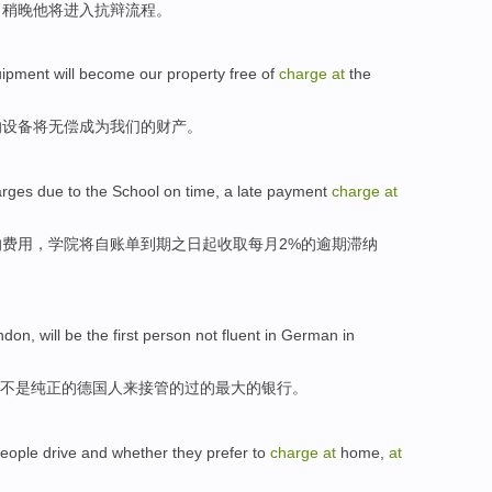
，稍晚他
将
进入
抗辩流程。
uipment
will
become
our
property
free
of
charge
at
the
的
设备
将
无偿
成为
我们
的
财产
。
arges
due
to the
School
on
time
,
a late
payment
charge
at
的费用，学院将自账单
到期
之日
起收取
每月
2%的
逾期
滞纳
ndon
,
will
be
the first
person
not
fluent
in
German
in
不是
纯正
的
德国
人来接管
的
过的
最大
的
银行
。
eople
drive
and
whether
they
prefer
to
charge
at
home
,
at