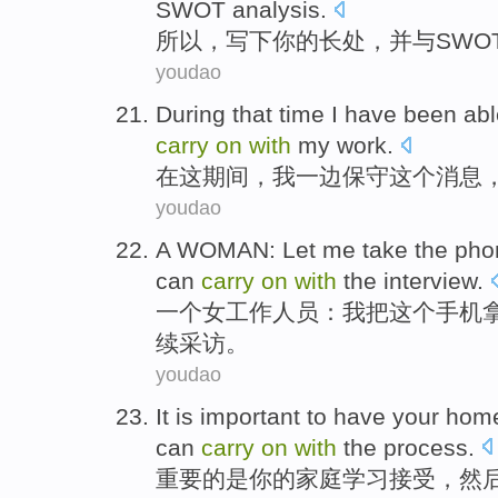
SWOT
analysis
.
所以，
写下
你
的
长处
，
并
与
SWO
youdao
During
that
time
I
have been
abl
carry
on
with
my
work
.
在
这
期间，
我
一边
保守
这个
消息
youdao
A
WOMAN
:
Let
me
take
the
pho
can
carry
on
with
the
interview
.
一个
女
工作人员：
我
把
这个
手机
续
采访
。
youdao
It
is
important
to have
your
hom
can
carry
on
with
the
process
.
重要
的
是
你
的
家庭
学习
接受
，
然