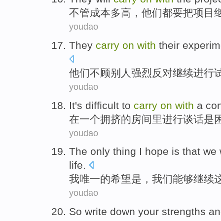
不管
成本
多高，
他们
都
要
把
项目
youdao
They
carry
on
with
their
experim
他们
不
顾别人
强烈
反对
继续
进行
youdao
It
's
difficult
to
carry
on
with
a
con
在
一个
拥挤
的
房间里
进行
谈话
是
youdao
The only thing
I hope
is
that
we
life
.
我
唯一
的希望
是
，
我们
能够
继续
youdao
So
write down
your
strengths
an