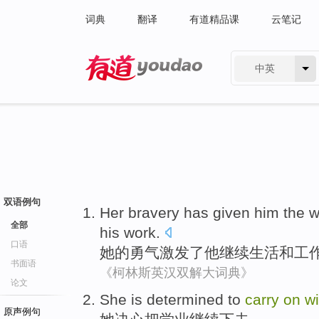
词典
翻译
有道精品课
云笔记
中英
有道 - 网易旗下搜索
双语例句
Her
bravery
has given
him
the w
全部
his
work
.
口语
她
的
勇气
激发了
他
继续
生活
和
工
书面语
《柯林斯英汉双解大词典》
论文
S
he is determined to
carry
on
wi
原声例句