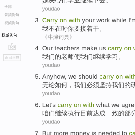
她
决心把学业继续下去。
全部
youdao
音频例句
Carry
on
with
your
work
while
I
'
视频例句
我
不在
时
你
要接着
干
。
权威例句
《牛津词典》
Our
teachers
make
us
carry
on
go
我们
的
老师
使
我们
继续
学习
。
返回词典
top
youdao
Anyhow
,
we
should
carry
on
wit
无论如何
，
我们
必须
坚持
我们
的
youdao
Let's
carry
on
with
what we
agre
咱们
继续
执行
目前
达成
一致的部
youdao
But
more
money
is
needed
to
c