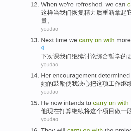
When
we
're refreshed
, we
can
c
这样当
我们
恢复
精力
后重新
拿
起
量。
youdao
Next time
we
carry
on
with
more
下次
课
我们
继续
讨论
综合
哲学的
youdao
Her
encouragement
determined
她
的
鼓励使
我
决心
把
这项工作继
youdao
He
now
intends to
carry
on
with
他
现在
打算
继续
将
这个
项目
做一
youdao
They
will
carry
on
with
the
proje