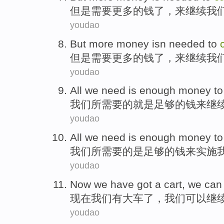
但是
需要
更多
的
钱
了，
来
继续
我
youdao
But
more
money isn
needed
to
但是
需要
更多
的
钱
了，
来
继续
我
youdao
All
we
need
is
enough
money
to
我们
所需要
的
就是
足够的
钱
来
继
youdao
All
we
need
is
enough
money
to
我们
所需要
的
是
足够的
钱
来
实施
youdao
Now
we
have got
a cart
, we
can
现在
我们
有
大车
了，我们
可以
继
youdao