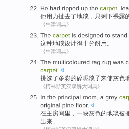
He
had ripped
up the
carpet
,
le
他
用力
扯去
了
地毯
，
只
剩下
裸露
《牛津词典》
The
carpet
is
designed
to stand 
这种
地毯
设计
得
十分耐用
。
《牛津词典》
The multicoloured
rag
rug
was 
carpet
.
挑选了
多彩的
碎呢
毯子
来使
灰色
《柯林斯英汉双解大词典》
In
the principal
room
,
a
grey
car
original
pine
floor
.
在
主
房间里
，
一
块灰色
的
地毯
被
出来。