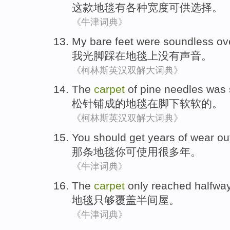
这
款地毯
有
各种
宽度可供选择
。
《牛津词典》
My
bare
feet
were
soundless ov
我
光
脚
踩在
地毯
上没有声音。
《柯林斯英汉双解大词典》
The
carpet
of
pine needles
was 
松针
铺成
的
地毯
在脚下
软软的
。
《柯林斯英汉双解大词典》
You
should
get
years of wear out
那条
地毯
你
可
使用很多年
。
《牛津词典》
The
carpet
only
reached
halfwa
地毯
只
够
覆盖半
间
屋。
《牛津词典》