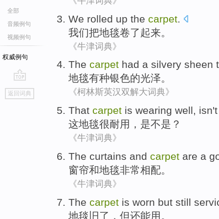
《牛津词典》
全部
We
rolled
up
the
carpet
.
音频例句
我们
把
地毯
卷
了起来
。
视频例句
《牛津词典》
权威例句
The
carpet
had a silvery
sheen
t
地毯
有种
银色的光泽。
go
《柯林斯英汉双解大词典》
返回词典
top
That
carpet
is
wearing well
,
isn't
这
地毯
很
耐用
，
是不是
？
《牛津词典》
The curtains
and
carpet
are a g
窗帘
和
地毯
非常
相配。
《牛津词典》
The
carpet
is
worn
but
still
servi
地毯
旧了
，
但
还
能用
。