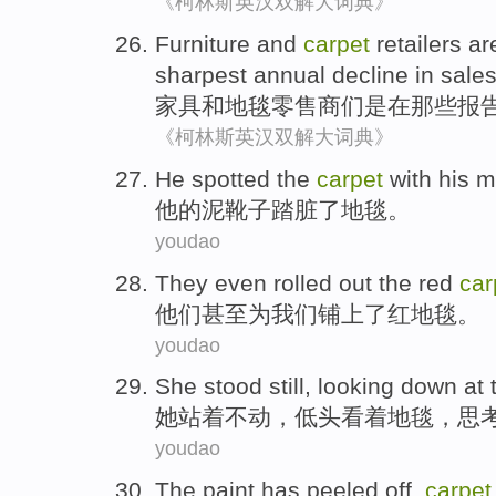
《柯林斯英汉双解大词典》
Furniture
and
carpet
retailers
ar
sharpest
annual
decline
in
sale
家具
和
地毯
零售商们
是
在
那些
报
《柯林斯英汉双解大词典》
He
spotted the
carpet
with his
m
他
的
泥
靴子
踏
脏
了
地毯
。
youdao
They
even
rolled
out the
red
car
他们
甚至
为
我们
铺上
了
红
地毯
。
youdao
She
stood
still,
looking down
at
她
站着不
动，
低头
看着
地毯
，思
youdao
The paint
has peeled off
,
carpet