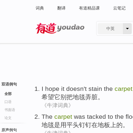
词典
翻译
有道精品课
云笔记
中英
有道 - 网易旗下搜索
双语例句
I hope
it
doesn't
stain
the
carpet
全部
希望
它
别
把地毯
弄脏
。
口语
《牛津词典》
书面语
The
carpet
was
tacked
to
the flo
论文
地毯
是
用平头钉钉
在地板上的。
原声例句