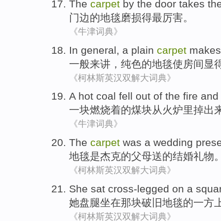
The
carpet
by the door takes
th
门边的
地毯磨损
得
最
厉害
。
《牛津词典》
In general
,
a plain
carpet
makes
一般
来讲，
纯
色的
地毯
使
房间
显
《柯林斯英汉双解大词典》
A
hot coal
fell
out
of
the
fire
an
一
块
燃烧
着
的
煤块
从
火炉
里
掉
出
《牛津词典》
The
carpet
was
a wedding
prese
地毯
是
杰克
的
父母
送
的结婚
礼物
《柯林斯英汉双解大词典》
She
sat cross-legged
on
a
squa
她
盘腿
坐在那
块
破旧地毯的
一
方
《柯林斯英汉双解大词典》