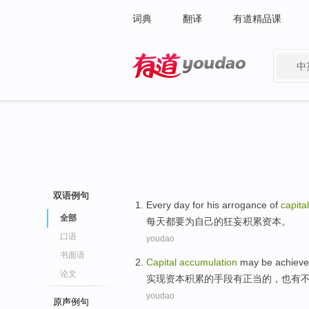
词典
翻译
有道精品课
中
有道 - 网易旗下搜索
双语例句
Every day
for
his
arrogance
of
capital
全部
每天
都要
为
自己
的
狂妄
积累
资本
。
口语
youdao
书面语
Capital
accumulation
may
be
achiev
论文
实现
资本
积累
的
手段
有
正当
的，
也
有
youdao
原声例句