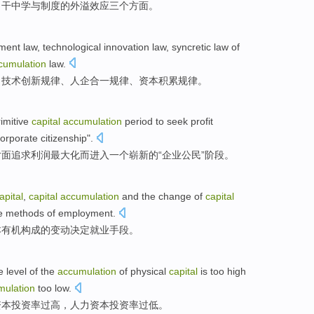
、
干
中学
与
制度
的
外溢
效应
三个
方面
。
pment
law
,
technological
innovation
law,
syncretic
law of
cumulation
law.
、
技术
创新
规律、
人企
合一
规律、
资本
积累
规律。
imitive
capital
accumulation
period
to
seek
profit
orporate
citizenship
".
片面
追求
利润
最大化
而
进入
一个
崭新
的
“
企业
公民
”阶段。
apital
,
capital
accumulation
and
the
change
of
capital
e
methods
of
employment
.
本
有机
构成
的
变动
决定
就业
手段
。
e level
of
the
accumulation
of
physical
capital
is
too high
mulation
too
low
.
资本
投资率
过高
，
人力
资本投资率
过
低
。