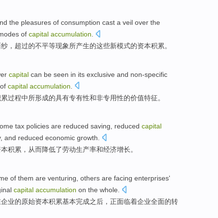
nd
the
pleasures
of
consumption
cast
a veil
over
the
modes
of
capital
accumulation
.
面纱，
超过
的
不平等现象
所
产生
的
这些
新
模式
的
资本
积累。
er
capital
can be seen
in
its exclusive
and
non-specific
of
capital
accumulation
.
积累
过程
中
所形成
的
具有专
有性
和
非专用性
的
价值
特征
。
ome tax policies
are
reduced
saving
, reduced
capital
y
,
and
reduced
economic
growth
.
资本
积累
，从而降低了
劳动
生产率
和
经济
增长
。
me
of
them
are
venturing
, others
are facing
enterprises'
ginal
capital
accumulation
on
the
whole.
在
企业
的
原始
资本
积累
基本完成
之后
，
正
面临着
企业
全面
的
转