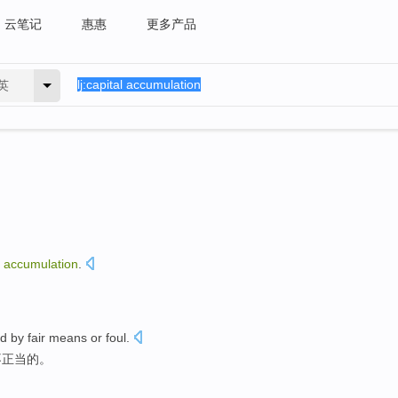
云笔记
惠惠
更多产品
英
accumulation
.
ed
by
fair
means
or
foul
.
不
正当
的。