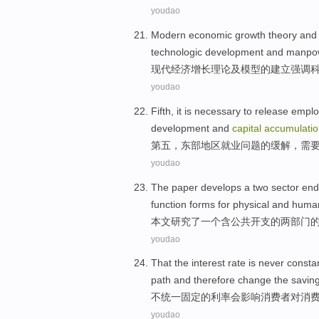
youdao
Modern
economic
growth
theory
and
technologic
development
and
manpo
现代
经济
增长
理论
及
模型
的
建立
强调
youdao
Fifth
, it is
necessary to
release
emplo
development
and
capital
accumulatio
第五
，
东部
地区
就业
问题
的
缓解
，
需
youdao
The paper
develops
a
two
sector
end
function
forms
for
physical and hum
本文
研究了
一个
含公共开支的
两
部门
youdao
That
the
interest rate
is never
consta
path
and
therefore
change
the
saving
不
统一固定
的
利率
会
影响
消费者
对
消
youdao