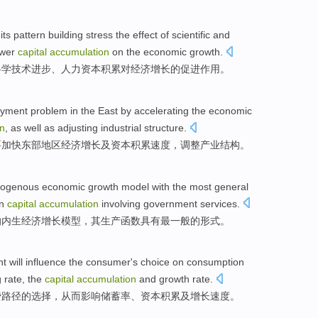
its
pattern
building
stress
the
effect
of
scientific
and
wer
capital
accumulation
on
the economic growth.
科学
技术
进步
、
人力
资本
积累
对
经济增长
的
促进
作用
。
yment
problem
in
the
East
by accelerating
the
economic
n
, as well as
adjusting
industrial
structure
.
要
加快
东部地区
经济
增长
及
资本
积累速度
，
调整
产业
结构
。
ogenous
economic
growth
model
with
the most
general
an
capital
accumulation
involving government services.
的
内生
经济
增长
模型
，其生产
函数
具有
最
一般
的
形式
。
nt
will
influence
the
consumer
's
choice
on
consumption
 rate
, the
capital
accumulation
and
growth
rate
.
费
路径
的
选择
，
从而
影响
储蓄率
、
资本
积累
及
增长
速度
。