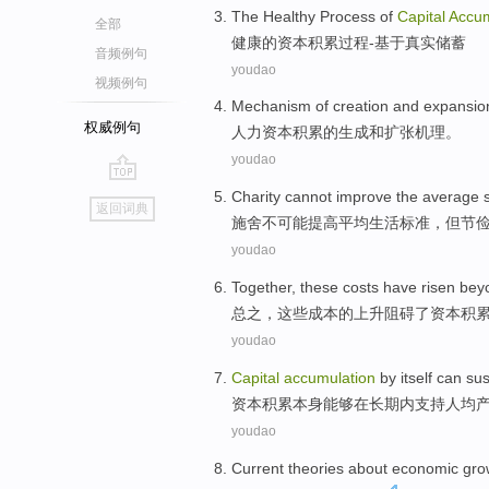
The
Healthy
Process
of
Capital
Accum
全部
健康
的
资本
积累
过程
-
基于
真实
储蓄
音频例句
youdao
视频例句
Mechanism
of
creation
and
expansio
权威例句
人力
资本
积累
的
生成
和
扩张
机理
。
youdao
go
Charity
cannot
improve
the average
返回词典
top
施舍
不可能
提高
平均
生活
标准
，
但节
youdao
Together
,
these
costs
have risen
beyo
总之
，
这些
成本
的
上升
阻碍
了
资本
积
youdao
Capital
accumulation
by itself
can
sus
资本
积累
本身
能够
在
长期
内
支持
人均
youdao
Current
theories
about
economic
gro