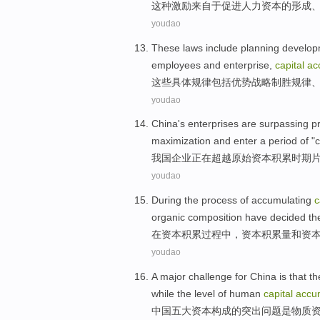
这种
激励
来自
于
促进
人力
资本
的
形成
youdao
These
laws
include
planning develo
employees
and enterprise,
capital
ac
这些
具体
规律
包括
优势战略制胜
规律
youdao
China's
enterprises
are
surpassing
pr
maximization
and
enter
a
period
of
"
c
我国
企业
正在
超越
原始
资本
积累
时期
youdao
During
the
process
of
accumulating
c
organic
composition
have decided
th
在
资本
积累
过程
中，资本
积累
量
和
资
youdao
A
major
challenge for
China
is that th
while the level of
human
capital
accu
中国
五
大
资本
构成
的
突出问题
是
物质