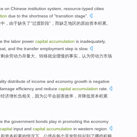
ce
on
Chinese
institution
system,
resource-typed
cities
tion
due to
the shortness
of
"
transition
stage
".
段
中
，
由于
缺失
了
“
过渡
阶段
”，而缺乏地区的
原始
资本
积累
。
ie
the
labor
power
capital
accumulation
is inadequately
,
eat
, and the
transfer
employment
step
is
slow
.
村
剩余
劳动力
存量
大
、
转移
就业
缓慢
的
事实
，认为劳动力市场
。
lity
distribute
of
income
and
economy
growth
is
negative
damage
efficiency
and
reduce
capital
accumulation
rate
.
与
经济
增长
负
相关
，
因为
公平
会
损害
效率
，
并
降低
资本
积累
le
the
government
bonds
play
in
promoting the economy
capital
input
and
capital
accumulation
in
western
region
.
入
和
资本
积累
的
情况下，
公债
在
每个
开发阶段
起到
了哪些
积极