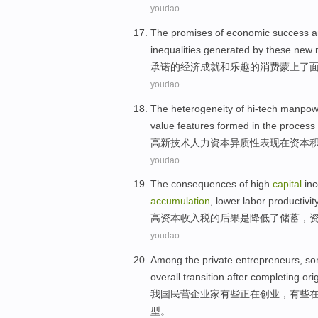
youdao
The
promises
of
economic
success
a
inequalities
generated by
these
new
承诺
的
经济
成就
和
乐趣
的
消费
蒙上
了
youdao
The
heterogeneity
of
hi-tech
manpow
value
features
formed
in
the
process
高新技术
人力
资本
异质性表现
在
资本
youdao
The
consequences
of
high
capital
inc
accumulation
, lower
labor
productivit
高
资本
收入税
的
后果
是
降低
了
储蓄
，
youdao
Among the
private
entrepreneurs
,
so
overall
transition
after
completing
ori
我国
民营
企业家
有些
正在
创业
，有些
型
。