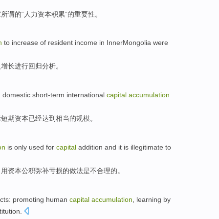
家
所谓
的“
人力资本
积累
”
的
重要性
。
n
to
increase
of
resident
income
in
InnerMongolia
were
入
增长
进行
回归
分析
。
,
domestic
short-term
international
capital
accumulation
际
短期
资本
已经
达到
相当
的
规模
。
on
is
only
used for
capital
addition and it
is
illegitimate to
，用资本公积
弥补
亏损
的做法
是
不合理的。
cts
:
promoting
human
capital
accumulation
,
learning by
titution
.