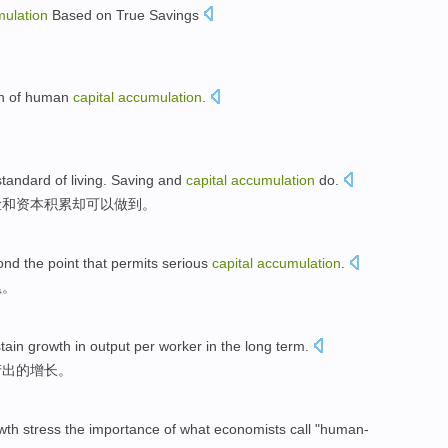
ulation
Based on
True
Savings
n
of
human
capital
accumulation
.
standard
of
living
.
Saving
and
capital
accumulation
do
.
俭
和
资本
积累却
可以做到
。
nd the point that
permits
serious
capital
accumulation
.
累
。
tain
growth
in
output
per worker
in
the long term
.
产出
的
增长
。
wth
stress
the
importance
of
what
economists
call
"
human-