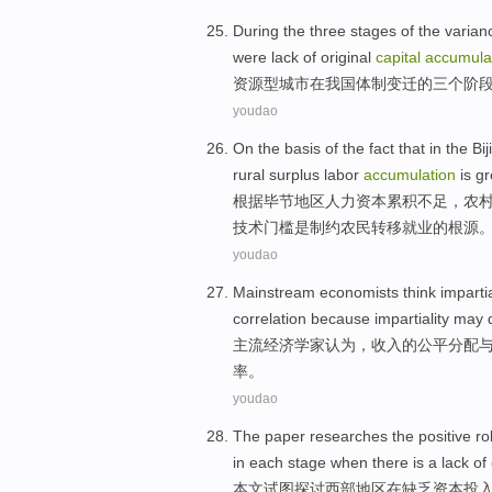
During
the
three
stages
of
the
varian
were
lack
of
original
capital
accumula
资源型
城市
在
我国
体制
变迁
的
三个
阶
youdao
On the basis
of the
fact
that in the
Bij
rural
surplus
labor
accumulation
is
gr
根据
毕节
地区
人力
资本
累积
不足
，
农
技术门槛是制约农民转移就业的根源
youdao
Mainstream
economists
think
impartia
correlation
because
impartiality
may
主流
经济学家
认为
，
收入
的
公平
分配
率
。
youdao
The paper
researches
the
positive
ro
in
each
stage
when
there is a
lack of
本文
试图
探讨
西部
地区
在
缺乏
资本
投