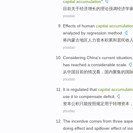
capital
accumulation
".
目前
关于
经济
增长
的
理论
强调
经济学
youdao
Effects of
human
capital
accumulatio
analyzed
by
regression method
.
将
内蒙古
地区
人力
资本
积累
和
居民
收
youdao
Considering
China's
current
situation
has
reached
a considerable
scale
.
从
中国
目前
的
情况看
，
国内
聚集
的
国
youdao
It is
regulated
that
capital
accumulati
use
it to
compensate
deficit
.
资本
公积
只能
按照
规定
用于
转增
资本
youdao
The
incentive
comes from
three
aspe
doing
effect
and
spillover
effect
of
ins