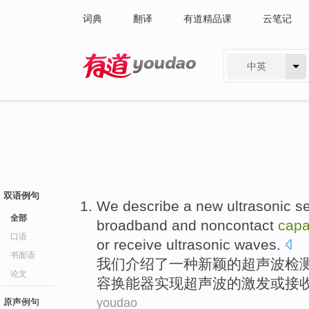
词典
翻译
有道精品课
云笔记
中英
有道 - 网易旗下搜索
双语例句
We
describe
a
new
ultrasonic
s
全部
broadband
and
noncontact
capa
口语
or
receive
ultrasonic waves.
书面语
我们
介绍了
一种
新颖
的
超声波
检
论文
容
换能器
实现超声波的
激发
或
接
youdao
原声例句