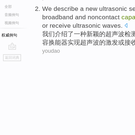
全部
We
describe
a
new
ultrasonic
s
音频例句
broadband
and
noncontact
capa
视频例句
or
receive
ultrasonic waves.
我们
介绍了
一种
新颖
的
超声波
检
权威例句
容
换能器
实现超声波的
激发
或
接
youdao
go
返回词典
top