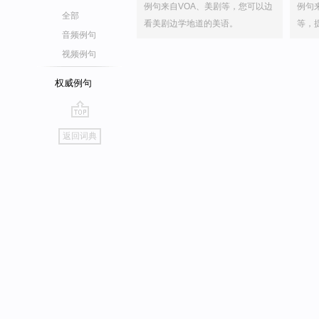
例句来自VOA、美剧等，您可以边
例句
全部
看美剧边学地道的美语。
等，
音频例句
视频例句
权威例句
go
返回词典
top