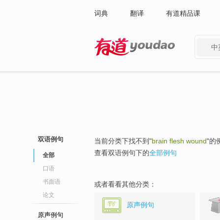
词典
翻译
有道精品课
中
有道 - 网易旗下搜索
双语例句
当前分类下找不到"
brain flesh wound
"的
查看双语例句下的
全部例句
全部
口语
书面语
或者看看其他分类：
论文
原声例句
原声例句