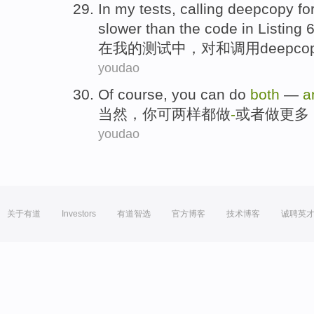
In
my
tests
,
calling deepcopy
fo
slower
than
the
code
in
Listing
在
我
的
测试
中，
对
和
调用
deepco
youdao
Of course
,
you
can
do
both
—
a
当然
，
你
可
两样
都做
-
或者
做
更多
youdao
关于有道
Investors
有道智选
官方博客
技术博客
诚聘英