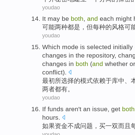
youdao
It
may
be
both
,
and
each
might
可能
两种都是
，
但
每种
的风格
可
youdao
Which
mode
is
selected
initially
changes
in the
repository
, chan
changes in
both
(
and
whether or
conflict).
最初
所选择
的
模式
依赖
于
库中
、
两者都
有。
youdao
If
funds
aren't an
issue
,
get
bot
hours
.
如果
资金
不成
问题
，
买
一双
而且
youdao