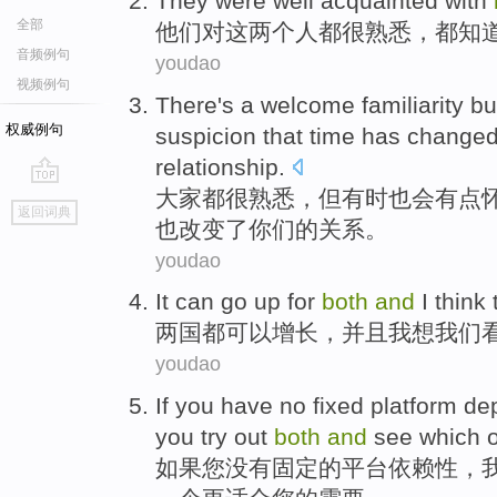
They
were
well acquainted
with
全部
他们
对
这
两
个人
都
很
熟悉，都
知
音频例句
youdao
视频例句
There's a
welcome
familiarity
bu
权威例句
suspicion
that
time
has
change
relationship
.
大家都
很熟悉，
但
有时
也
会
有点
go
返回词典
top
也改变了你们的关系。
youdao
It
can
go
up
for
both
and
I
think
两
国都
可以
增长
，
并且
我
想
我们
youdao
If
you
have no
fixed
platform
de
you
try
out
both
and
see
which
如果
您
没有
固定
的
平台
依赖性
，