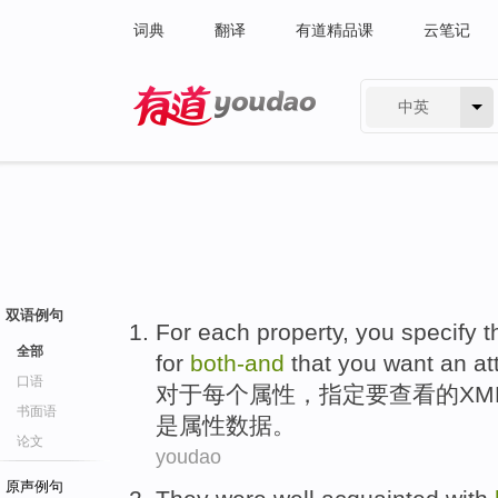
词典
翻译
有道精品课
云笔记
中英
有道 - 网易旗下搜索
双语例句
For
each
property
, you
specify
t
全部
for
both-and
that you
want
an
at
口语
对于
每个
属性
，
指定
要
查看
的XM
书面语
是
属性
数据。
论文
youdao
原声例句