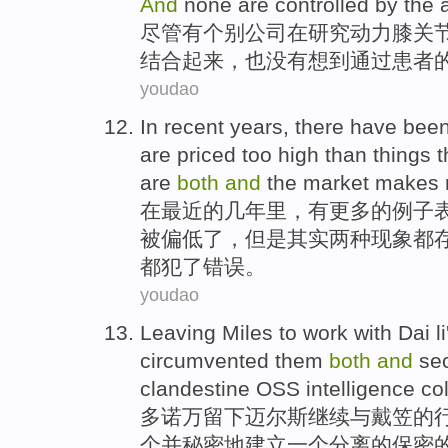
And
none
are
controlled
by
the 
尽管
有
个别
公司
在
研究
动力
膝关
结合起来，
也
没有想到
通过
患者
youdao
In
recent
years
,
there
have
bee
are
priced
too high
than
things t
are
both
and
the
market
makes 
在
最近
的
几年里
，
有
更多
的
例子
被
偏低
了，
但是
其实
两
种现象都
都
犯
了错误。
youdao
Leaving
Miles
to work
with
Dai
li
circumvented
them
both
and
sec
clandestine
OSS
intelligence
co
多
诺
万
留下
迈尔斯
继续
与
戴笠
的
个
并
秘密地
建立
一个
分离
的
保密