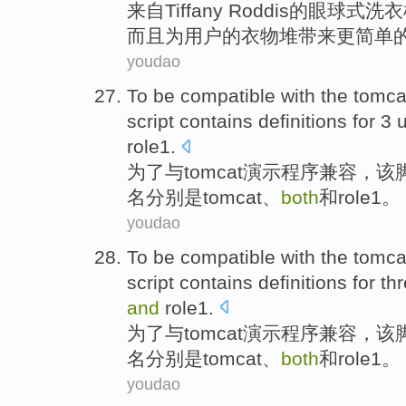
来自
Tiffany Roddis
的眼球式洗衣
而且
为
用户
的
衣物
堆
带来更
简单
youdao
To
be compatible
with
the
tomca
script
contains
definitions
for
3
role1
.
为了
与
tomcat
演示
程序
兼容
，
该
名分别是tomcat、
both
和
role1
。
youdao
To
be compatible
with
the
tomca
script
contains
definitions
for
th
and
role1
.
为了
与
tomcat
演示
程序
兼容
，
该
名分别是tomcat、
both
和
role1
。
youdao