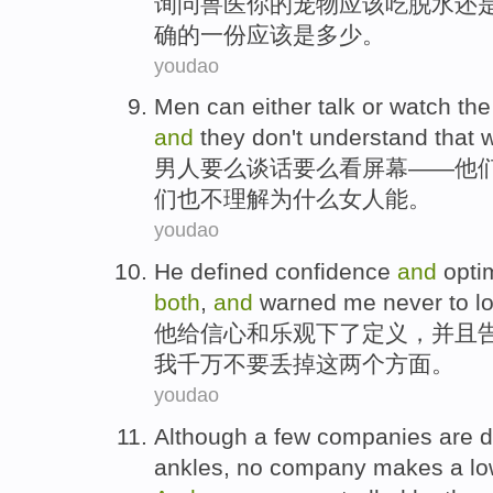
询问
兽医
你
的
宠物
应该
吃
脱水
还
确
的
一
份应该
是
多少
。
youdao
Men
can
either
talk
or
watch the
and
they
don
't
understand
that
男人
要么
谈话
要么
看
屏幕
——
他
们
也不
理解
为什么
女人
能。
youdao
He
defined
confidence
and
opti
both
,
and
warned
me
never
to
l
他
给
信心
和
乐观
下了
定义
，
并且
我
千万
不要丢掉这两个方面。
youdao
Although
a few
companies
are
d
ankles
,
no
company
makes
a lo