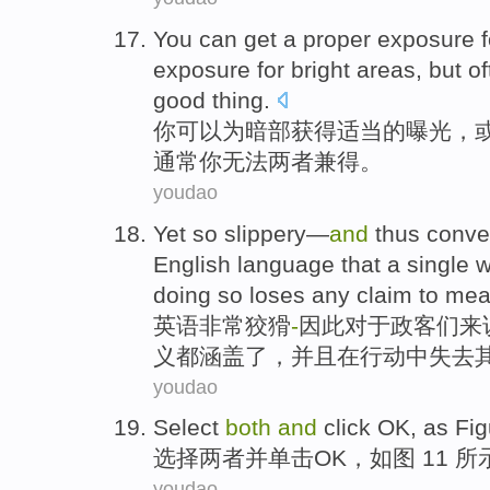
You
can
get a
proper
exposure
f
exposure
for
bright
areas,
but
of
good thing.
你
可以
为
暗部
获得
适当
的
曝光
，
通常
你无法
两者
兼得。
youdao
Yet
so
slippery—
and
thus
conve
English
language that
a
single
w
doing
so
loses
any claim to mea
英语
非常狡猾
-
因此
对于
政客们来
义都
涵盖
了，
并且
在
行动中失去
youdao
Select
both
and
click
OK
,
as Fig
选择
两者
并
单击
OK
，
如图
11 所
youdao