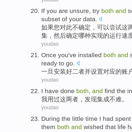
If
you
are unsure
,
try
both
and
s
subset
of
your
data
.
如果
您
对此
不
确定，
可以尝试
这
集
，
然后
确定哪种实现的
运行
速
youdao
Once you've
installed
both
and
ready
to go.
一旦
安装好
二者
并
设置
对应的
账
youdao
I
have done
both
,
and
find
the
i
我
用
过
这两者
，
发现
集成
不难
。
youdao
During
the
little
time
I
had spen
them
both
and
wished that
life
h