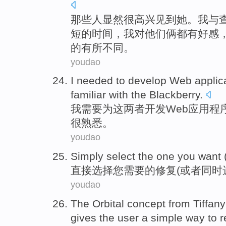
那些人显然很高兴见到她。
我
与
短
的
时间
，我对
他们
俩都
有
好感
的
有所
不同。
youdao
I
needed to
develop
Web
applic
familiar with
the
Blackberry
.
我
需要
为
这两者
开发
Web
应用程
很
熟悉
。
youdao
Simply
select
the one
you
want
直接
选择
您
需要
的修复(
或者
同时
youdao
The
Orbital concept
from
Tiffany
gives
the
user
a
simple
way
to r