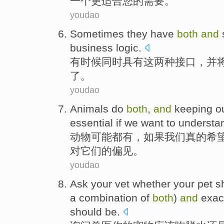
一个
更
适合
您
的需要。
youdao
Sometimes
they
have
both
and
business
logic
.
有时候
同时
具有
这两种
接口，
并
了
。
youdao
Animals
do
both
,
and
keeping o
essential
if
we
want
to
understa
动物
可能
都
有，
如果
我们
真的希
对它们的
偏见
。
youdao
Ask
your vet whether
your
pet
s
a
combination
of
both
)
and
exac
should
be
.