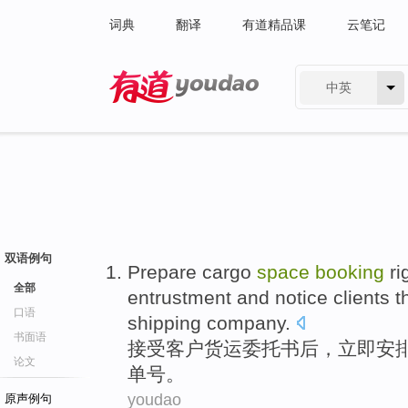
词典
翻译
有道精品课
云笔记
中英
有道 - 网易旗下搜索
双语例句
Prepare
cargo
space
booking
ri
全部
entrustment
and notice
clients
t
口语
shipping
company
.
书面语
接受
客户
货运
委托书
后
，
立即
安
论文
单
号
。
youdao
原声例句