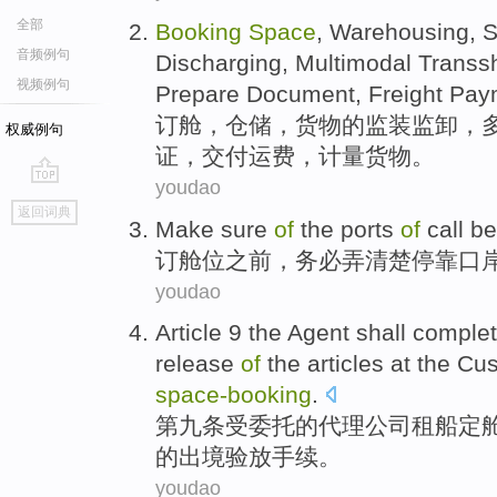
全部
Booking
Space
,
Warehousing
, 
音频例句
Discharging
,
Multimodal
Transs
视频例句
Prepare
Document
,
Freight Pay
订
舱，
仓储
，
货物
的
监装监
卸
，
权威例句
证
，交付
运费
，计量货物。
youdao
go
返回词典
top
Make sure
of
the ports
of
call
be
订
舱位
之前
，
务必
弄清楚停靠
口
youdao
Article 9
the
Agent
shall
complet
release
of
the
articles
at
the
Cu
space-
booking
.
第九
条受
委托的
代理
公司
租
船定
的
出境
验放
手续
。
youdao