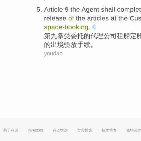
Article 9
the
Agent
shall
complet
release
of
the
articles
at
the
Cu
space-
booking
.
第九
条受
委托的
代理
公司
租
船定
的
出境
验放
手续
。
youdao
关于有道
Investors
有道智选
官方博客
技术博客
诚聘英