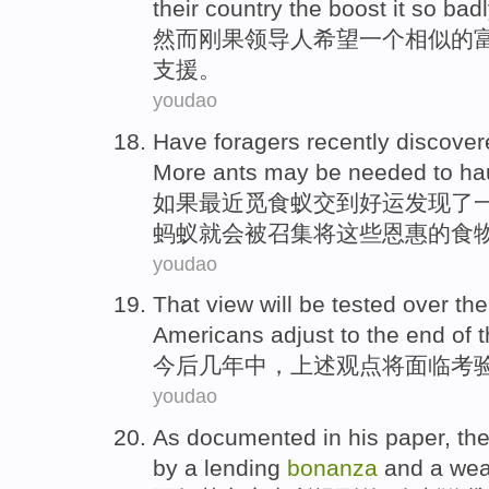
their
country
the
boost
it so
bad
然而
刚果
领导人
希望
一个
相似
的
支援
。
youdao
Have foragers
recently
discover
More
ants
may
be
needed to
ha
如果
最近
觅食蚁
交到
好运
发现
了
蚂蚁就
会
被召集将这些恩惠的食
youdao
That
view
will be
tested over th
Americans adjust to the end of
t
今后
几
年中
，上述
观点
将
面临
考
youdao
As documented
in
his
paper
, th
by
a
lending
bonanza
and
a we