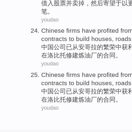
借入
股票
并
卖掉
，然后
寄望
于
以
笔。
youdao
Chinese
firms
have
profited
fro
contracts
to
build houses
,
roads
中国
公司
已
从
安哥拉
的繁荣中
获
在
洛
比托修建
炼油厂
的
合同
。
youdao
Chinese
firms
have
profited
fro
contracts
to
build houses
,
roads
中国
公司
已
从
安哥拉
的繁荣中
获
在
洛
比托修建
炼油厂
的
合同
。
youdao