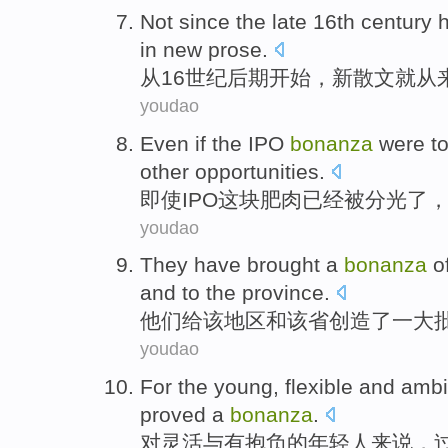
Not
since
the
late
16th
century
h
in
new
prose
.
从
16
世纪
后期
开始，
新
散文
就
从
youdao
Even if
the
IPO
bonanza
were to
other
opportunities
.
即使
IPO
这块肥肉已经
被分光了
youdao
They
have brought
a
bonanza
o
and to the
province
.
他们
给
该
地区
和
该省创造
了一
大
youdao
For
the young
,
flexible
and
ambi
proved a
bonanza
.
对
灵活
与
有抱负
的
年轻人
来说，