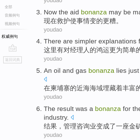
youdao
全部
Now
the
aid
bonanza
may
be
m
音频例句
现在
救护
使
事情
变的
更
糟。
视频例句
youdao
权威例句
There
are
simpler
explanations
这里
有
对
经理人
的鸿运
更为简单
go
youdao
返回词典
top
An
oil
and
gas
bonanza
lies
jus
在
柬埔寨
的
近海
海域
埋藏着
丰富
youdao
The result
was a
bonanza
for t
industry
.
结果
，管理咨询业变成
了
一座金
youdao