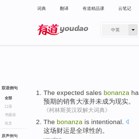
词典
翻译
有道精品课
云笔记
中英
有道 - 网易旗下搜索
双语例句
The
expected
sales
bonanza
ha
全部
预期
的
销售
大涨
并未成为现实。
口语
《柯林斯英汉双解大词典》
书面语
The
bonanza
is
intentional
.
论文
这场
财运
是
全球性的。
原声例句