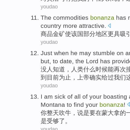
youdao
The
commodities
bonanza
has
country
more attractive
.
商品
金矿
使
该国
部分
地区更具吸
youdao
Just
when
he
may
stumble on
a
but
,
to
date
, the
Lord
has
provi
没人
知道
，人类
什么时候
能
再次
到
目前为止
，
上帝
确实给过我们
youdao
I
am
sick
of
all of
your
boasting 
Montana
to find
your
bonanza
!
你
整天
吹牛
，说是要
在
蒙大拿
的
是受
够了
。
youdao