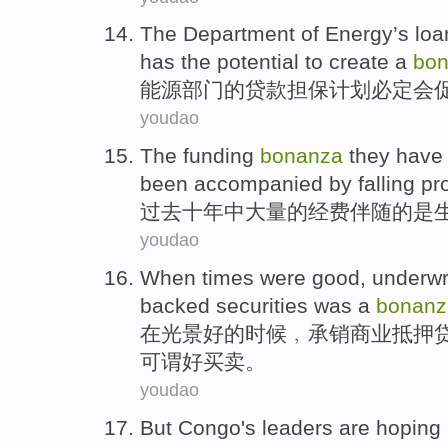
The
Department
of
Energy
’s
loa
has
the
potential to create a
bo
能源
部门
的
贷款
担保计划
必定
会
youdao
The
funding
bonanza
they have
been accompanied by falling
pro
过去
十年
中大量
的
经费
伴随
的是
youdao
When
times were
good
,
underwr
backed
securities
was a
bonanz
在
光景
好的
时候﹐
承销
商业
抵押
可谓好买卖。
youdao
But
Congo's
leaders are
hoping