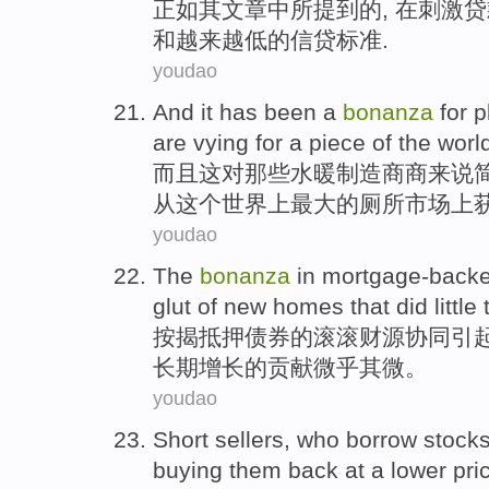
正如
其
文章
中
所提到的, 在刺激
贷
和
越来越低的信贷标准.
youdao
And
it
has been a
bonanza
for
p
are vying
for
a
piece
of the
worl
而且
这
对
那些水暖
制造商商
来说
从
这个
世界
上最大的厕所市场上
youdao
The
bonanza
in mortgage-back
glut
of
new
homes
that
did little
按揭
抵押
债券
的
滚滚
财源协同
引
长期增长的贡献
微乎其微
。
youdao
Short
sellers,
who borrow
stock
buying
them back
at
a lower
pri