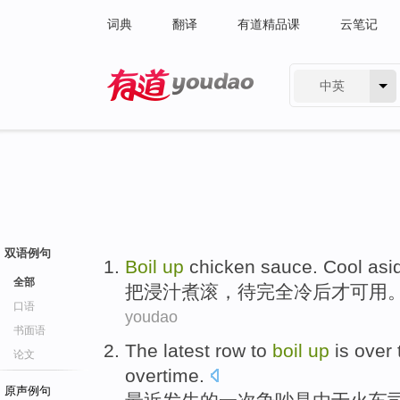
词典
翻译
有道精品课
云笔记
中英
有道 - 网易旗下搜索
双语例句
Boil
up
chicken
sauce
.
Cool
asi
全部
把
浸
汁
煮滚，
待
完全
冷
后才
可用
口语
youdao
书面语
The latest
row
to
boil
up
is
over 
论文
overtime
.
原声例句