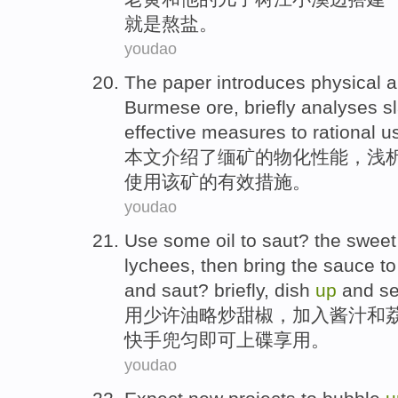
就是
熬
盐
。
youdao
The paper
introduces
physical 
Burmese
ore
,
briefly analyses
s
effective
measures
to
rational
u
本文
介绍了
缅
矿
的
物化
性能
，
浅
使用
该矿
的
有效
措施
。
youdao
Use
some
oil
to
saut
? the swee
lychees
,
then
bring the
sauce
to
and
saut
? briefly,
dish
up
and s
用
少许
油
略
炒
甜椒
，
加入
酱
汁
和
快手
兜匀即可
上
碟
享用
。
youdao