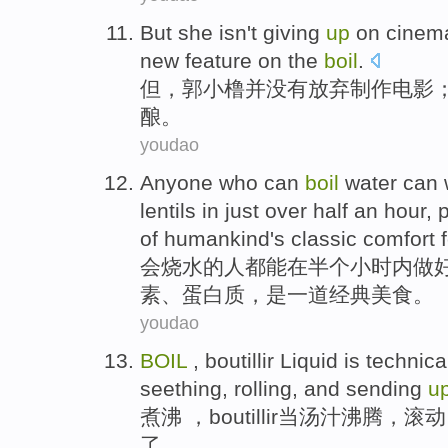
But
she
isn
't
giving
up
on cinem
new
feature on the
boil
.
但
，
郭小橹并
没有
放弃
制作
电影
酿。
youdao
Anyone who
can
boil
water can
lentils
in
just
over half an
hour
,
p
of
humankind
's
classic
comfort 
会
烧水
的
人
都
能
在
半个
小时
内做
素
、
蛋白质
，是
一道
经典
美食
。
youdao
BOIL
,
boutillir
Liquid is technica
seething
,
rolling
, and sending
u
煮沸
，
boutillir
当
汤汁沸腾
，
滚动
了。