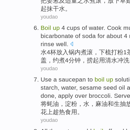
把
姜
葱
及
适量之水煮滚，放下
草
起
抹干
水
。
youdao
Boil
up
4
cups
of
water
. Cook
mu
bicarbonate of
soda
for
about
4
rinse
well.
水
4
杯
放入锅内
煮
滚，下梳打
粉
1
盖
，
约
煮4
分钟
，
捞起用
清水
冲洗
youdao
Use
a
saucepan
to
boil
up
solut
starch
,
water
,
sesame
seed oil
done, apply
over
broccoli
. Serve
将
蚝油
，
淀粉
，
水
，
麻油
和
生抽
花上趁热食用
。
youdao