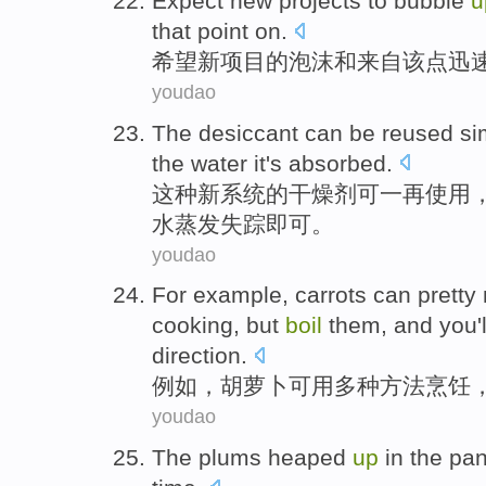
Expect
new
projects
to
bubble
u
that point on
.
希望
新
项目
的
泡沫
和
来自
该点
迅
youdao
The
desiccant
can be
reused
si
the
water
it
's absorbed
.
这种
新系统的
干燥剂
可
一再使用
水
蒸发
失踪即可。
youdao
For example
,
carrots
can pretty
cooking
,
but
boil
them, and
you
direction.
例如
，
胡萝卜可用多种
方法
烹饪
youdao
The
plums
heaped
up
in
the pa