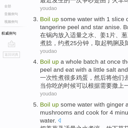
最近
发生的一次
争吵
是
由于
火车
全部
youdao
音频例句
Boil
up
some
water
with
1
slice 
视频例句
tangerine peel
and
star anise
. B
权威例句
在
锅
内放入适量之
水
、
姜
1
片
、
葱
煮腍，约煮25分钟，取起鸭脷及
youdao
go
返回词典
top
Boil
up
a whole batch at once
t
peel and
eat
with a
little
salt
and
一次性
煮
很多鸡蛋，
然后
将
他们
当
你
吃
的时候可以根据
需要
撒上
youdao
Boil
up
some
water
with
ginger
mushrooms and
cook for
4
minu
water.