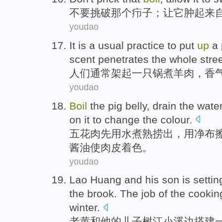
不要
挑破
那个
疖子
；
让
它
肿
起来
youdao
It
is a
usual
practice to put
up
a
scent
penetrates
the whole
stre
人们
通常
架起
一
只
锅
煮
羊肉
，
香
youdao
Boil
the pig belly,
drain
the
wate
on
it
to change
the
colour
.
五花肉先用水煮熟
捞
出，用净布
酱油
使
肉皮着色。
youdao
Lao
Huang
and
his
son
is
setti
the
brook
. The
job
of
the cookin
winter
.
老
黄
和
他
的
儿子
树江小溪边
搭建