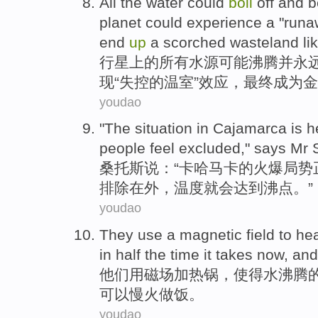
All
the water
could
boil
off
and
b
planet
could
experience a "
runa
end
up
a
scorched
wasteland
li
行星
上的
所有
水源
可能
沸腾
并
永
现
“
失控的
温室
”
效应
，
最终
成为金
youdao
"The
situation in Cajamarca
is
h
people
feel
excluded
," says
Mr 
桑托斯
说：“卡哈马卡的火爆
局势
排除
在外，温度就
会
达到
沸点
。”
youdao
They
use a
magnetic field
to
he
in
half
the
time
it takes
now
,
and
他们
用
磁场
加热
锅
，
使得
水
沸腾
可以慢火
做饭
。
youdao