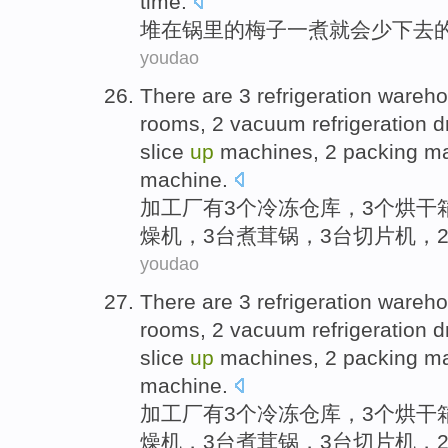
time.
堆
在
锅
里
的
梅子一
煮
就会
少
下去
youdao
There are
3
refrigeration
wareho
rooms
,
2
vacuum
refrigeration
d
slice
up
machines
, 2
packing
ma
machine.
加工厂
有
3
个
冷冻
仓库
，3个
烘干
燥
机
，3台
煮
茸
锅
，3台
切片
机
，
youdao
There are
3
refrigeration
wareho
rooms
,
2
vacuum
refrigeration
d
slice
up
machines
, 2
packing
ma
machine.
加工厂
有
3
个
冷冻
仓库
，3个
烘干
燥
机
，3台
煮
茸
锅
，3台
切片
机
，