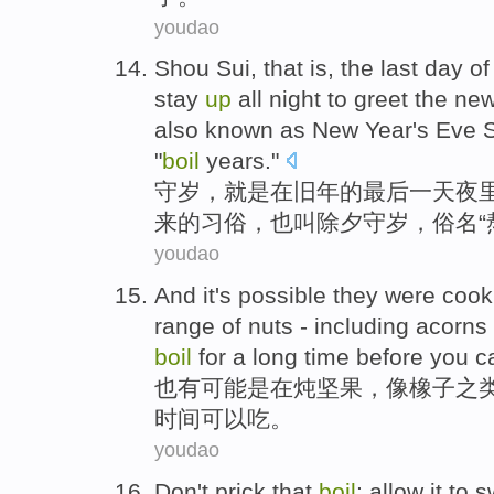
youdao
Shou
Sui,
that is
,
the last
day
of
stay
up
all night
to greet
the
ne
also
known
as New Year's
Eve
S
"
boil
years
."
守岁
，
就是
在
旧年
的
最后
一天
夜
来
的
习俗
，
也
叫
除夕
守岁，俗名“
youdao
And
it
's
possible
they
were
cook
range
of
nuts - including
acorns
boil
for a
long
time
before
you c
也
有可能
是在
炖
坚果
，像
橡子
之
时间
可以
吃
。
youdao
Don't
prick
that
boil
;
allow
it
to
s