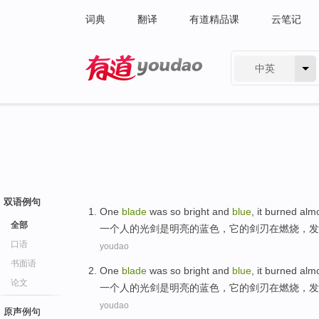
词典
翻译
有道精品课
云笔记
中英
有道 - 网易旗下搜索
双语例句
One
blade
was
so bright and
blue
,
it
burned
almo
全部
一个人
的光
剑
是
明亮
的
蓝色
，
它
的剑刃在
燃烧
，发
口语
youdao
书面语
One
blade
was
so bright and
blue
,
it
burned
almo
论文
一个人
的光
剑
是
明亮
的
蓝色
，
它
的剑刃在
燃烧
，发
youdao
原声例句