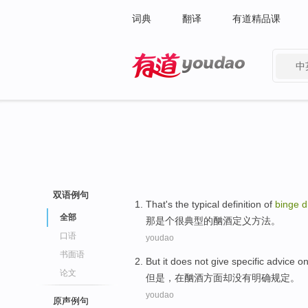
词典
翻译
有道精品课
中
有道 - 网易旗下搜索
双语例句
That
's
the
typical
definition
of
binge
d
全部
那
是个
很典型
的
酗酒
定义
方法。
口语
youdao
书面语
But
it does
not
give specific
advice
o
论文
但是
，
在
酗酒方面
却
没有
明确
规定。
youdao
原声例句