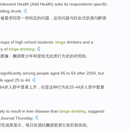
olescent
Health
(Add Health)
asks its respondents
specific
etting drunk
.
者
被要求
回答
一些
特定
的问题，这些问题
与狂欢式
饮酒
与
醉酒
roups
of
high school students
:
binge
drinkers
and
a
ry
of
binge
drinking
.
脑
图像：
酗酒
青少年
和
壹
组
无
此类行为
史
的对照组。
p
significantly
among
people
aged
45
to 64
after
2004,
but
le aged
25
to
44
.
-64
岁
人群
中
显著上升
，
但是
这种行为在
25-
44
岁人群中数量
ely to
result
in
liver
disease
than
binge
drinking
,
suggests
Journal
Thursday.
研究
成果
显示
，每日
饮酒
比
酗酒
更易引发
肝脏
疾病
。