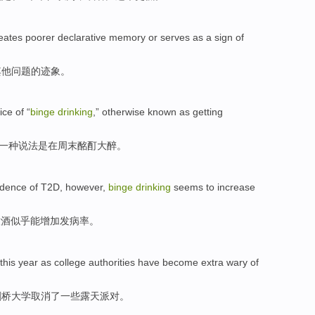
eates poorer declarative
memory
or
serves as a
sign
of
其他问题
的
迹象
。
ice
of
“
binge
drinking
,”
otherwise
known
as
getting
一
种说法
是
在
周末
酩酊大醉
。
idence
of
T2D,
however
,
binge
drinking
seems to
increase
饮酒
似乎
能
增加
发病率
。
this year
as
college
authorities have
become extra
wary
of
剑桥
大学
取消
了
一些
露天
派对
。