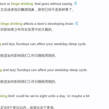
lture
or
binge
drinking
: that goes
without
saying.
年
文化
或者假日酗酒现象，那些已经不是新鲜事了。
binge
drinking
affects
a teen
's
developing
brain
.
途径
影响
青少年
尚在发育中的大脑的。
g
and
lazy
Sundays
can
affect
your weekday
sleep
cycle
.
懒散
是
如何
影响
我们
工作日
睡眠
周期
的。
ng
and
lazy
Sundays
can
affect
your weekday
sleep
cycle
.
懒散
是
如何
影响
我们
工作日
睡眠
周期
的。
nking
limit
' could
be set
to
eight
units
a day, '
or maybe
a bit
规定
在
8个
单位
以内，
或者
比
这个
更低。