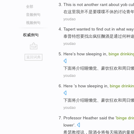
This
is not
another rant
about yob
cu
全部
在
这里
我
并
不是要喋喋不休的
讨论
青
音频例句
youdao
视频例句
Tapert
wanted
to
find out
in
what way
权威例句
泰普特
想
要
找出
疯狂
酗酒是通过
何种
youdao
go
Here
's
how
sleeping in,
binge
drinkin
返回词典
top
下面
将介绍睡懒觉、
豪饮
狂欢
和
周日
youdao
Here
's
how
sleeping in,
binge
drinki
下面
将介绍睡懒觉、
豪饮
狂欢
和
周日
youdao
Professor
Heather
said
the '
binge
dri
lower
'.
希瑟
教授
说
，
限
酒令
将
每天喝酒
的量