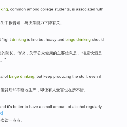
nking
,
common
among
college students
, is
associated
with
学生
中
很
普遍
—
与
决策
能力下降
有关
。
 "light
drinking
is fine
but
heavy
and
binge
drinking
should
院的院长。
他
说
，关于
公众
健康
的
主要
信息
是，“轻度
饮酒
是
免
。”
al
of
binge
drinking
,
but
keep
producing
the stuff,
even if
，
但
背后却
不断地
生产
，
即使
有人
受害也在所不惜。
nd it's
better
to
have
a small amount of alcohol
regularly
每次
饮
一点点。