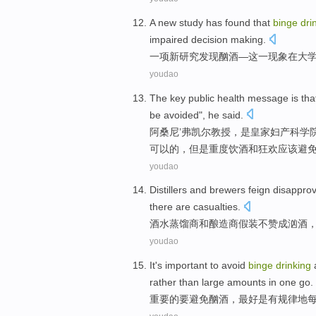
A
new
study has
found that
binge
dri
impaired
decision making.
一
项
新
研究
发现
酗酒
—这一现象在
大
youdao
The
key
public
health
message
is
that
be
avoided
",
he
said
.
阿桑尼’弗凯尔教授，
是
皇家妇产科学
可以的，
但是
重度
饮酒
和
狂欢
应该
避
youdao
Distillers
and
brewers
feign
disapprov
there are casualties
.
酒水蒸馏
商
和
酿造
商
假装
不赞成汹
酒
youdao
It
's
important
to
avoid
binge
drinking
a
rather than large amounts in one go.
重要
的
要
避免
酗酒
，
最好
是
有
规律地