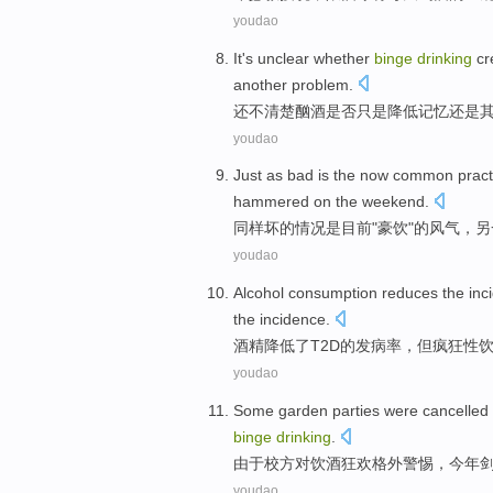
youdao
It's unclear
whether
binge
drinking
cr
another
problem
.
还
不清楚
酗酒
是否
只是降低
记忆
还是
youdao
Just
as
bad
is
the now
common pract
hammered
on
the weekend
.
同样
坏
的
情况
是
目前
"
豪饮
"的风气，
另
youdao
Alcohol
consumption
reduces
the
inc
the
incidence
.
酒精
降低了T2D
的
发病率
，
但
疯狂性
youdao
Some
garden
parties
were cancelled
binge
drinking
.
由于
校方
对
饮酒狂欢
格外
警惕
，
今年
youdao