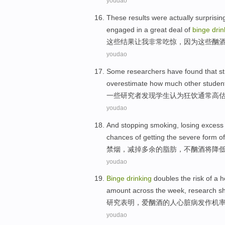
youdao
These
results
were
actually surprisin
engaged in
a great deal
of
binge
drin
这些
结果
让
我
非常
吃惊
，
因为
这些
酗
youdao
Some
researchers have
found that
s
overestimate
how much
other
studen
一些
研究者
发现
学生
认为
狂饮
通常
高
youdao
And stopping
smoking
,
losing
excess
chances
of
getting
the severe form
of
禁烟
，
减掉
多余
的
脂肪，不
酗酒
将
降
youdao
Binge
drinking
doubles
the risk
of
a
h
amount across the
week
,
research
s
研究
表明
，爱
酗酒
的
人
心脏病
发作
机
youdao