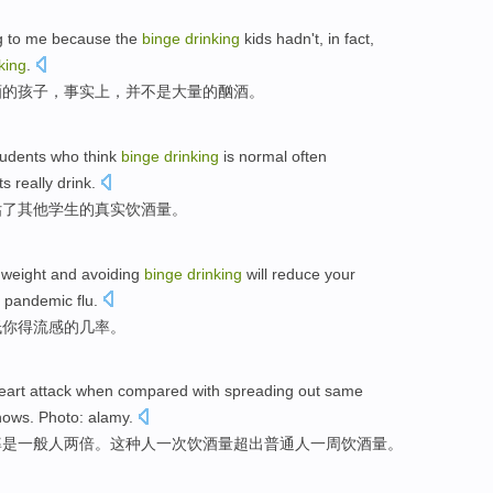
g
to
me
because
the
binge
drinking
kids
hadn
't
,
in fact
,
king
.
酒
的
孩子
，
事实上
，
并
不是
大量
的
酗酒
。
tudents
who
think
binge
drinking
is normal
often
ts
really
drink
.
估了
其他
学生的
真实
饮酒量
。
weight and
avoiding
binge
drinking
will
reduce
your
pandemic flu
.
低
你
得
流感的
几率
。
eart
attack
when compared with spreading out same
hows
. Photo:
alamy
.
率是一般人两倍。这种人
一
次
饮酒量
超出普通人
一周
饮酒量。