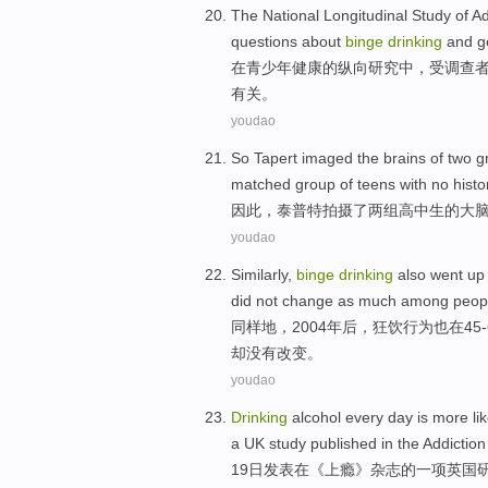
The
National
Longitudinal
Study
of
Ad
questions about
binge
drinking
and
g
在
青少年
健康
的
纵向
研究
中，受
调查
有关。
youdao
So
Tapert imaged
the
brains
of
two
g
matched
group
of teens
with no
histo
因此
，泰
普特
拍摄了
两
组
高中生
的
大
youdao
Similarly
,
binge
drinking
also
went u
did not
change
as much among peop
同样地
，2004
年后
，
狂饮
行为
也
在
45
却
没有
改变
。
youdao
Drinking
alcohol every
day
is more lik
a
UK
study
published
in
the
Addiction
19
日
发表
在
《
上瘾
》
杂志
的
一项
英国