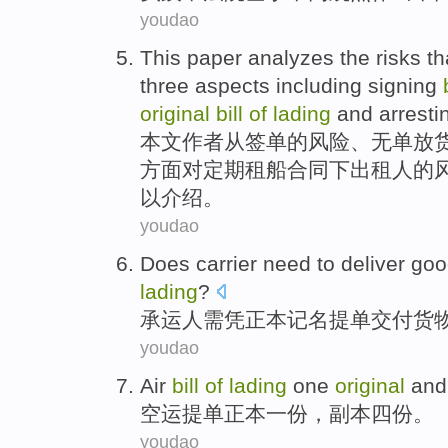
youdao
This paper
analyzes
the
risks
th
three
aspects including
signing
original
bill
of
lading
and
arresti
本文
作者从
签
单
的
风险
、
无
单放
方
面对
定期租船合同下
出租人
的
以介绍。
youdao
Does carrier
need to
deliver
goo
lading
?
承运人
需
凭正本记名
提单
交付
货
youdao
Air
bill
of
lading
one
original
an
空运
提单
正本一份，副本
四
份。
youdao