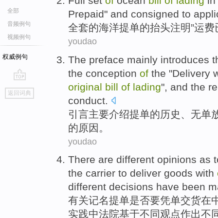
Full set
of
ocean
bill
of
lading
i
全部
Prepaid
"
and consigned
to
appli
音频例句
全套
的
海洋
提单
的抬头注明”
运费
视频例句
youdao
权威例句
The preface
mainly
introduces
t
the
conception
of
the "Delivery
w
original
bill
of
lading
", and the
r
go
返回词典
top
conduct.
引言
主要
介绍
提单
的
历史
、
无
单
的
原因
。
youdao
There are
different
opinions
as
t
the carrier to
deliver goods
with
different
decisions
have been
m
有关记名
提单
是否
要
凭单
交货
在
实践中法院基于
不同
观点
作出
不