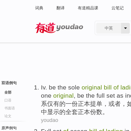
词典
翻译
有道精品课
云笔记
中英
有道 - 网易旗下搜索
双语例句
Iv.
be the sole
original
bill
of
lad
全部
one
original
, be
the
full
set as
in
口语
系仅有
的
一份
正本
提单
，
或者
，
书面语
中
显示
的
全套
正本份数。
论文
youdao
原声例句