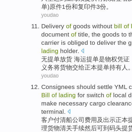
单
)
原件
1
份
和
复印件
3
份。
youdao
Delivery
of
goods
without
bill
of
document
of
title, the
goods
to
t
carrier
is obliged
to deliver
the
g
lading
holder
.
无
提单
放
货
海运提单
是
物权
凭证
义务
将
货物交给
正本
提单持有人
youdao
Consignees should settle YML
c
Bill
of
lading
for switch
of
local
d
make necessary
cargo
clearanc
terminal
.
客户
付清
船公司
费用
及
出示
正本
理
货物
清关手续
然后
可到
码头
提