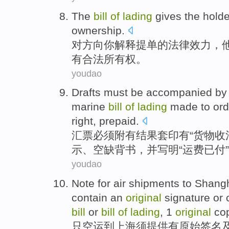
The
bill
of
lading
gives the
holde
ownership
.
对方向
你
解释提单
的
法律
效力，
有合法
所有权
。
youdao
Drafts
must be
accompanied by
marine
bill
of
lading
made to ord
right,
prepaid
.
汇票
必须
附有
结果套印有“
货物
收
示、空缺
背书
，并写明“运费已付
youdao
Note for air
shipments
to
Shang
contain an
original
signature
or
bill
or
bill
of
lading
,
1
original
co
只
空运
到
上海
须
提供有
原始
签名