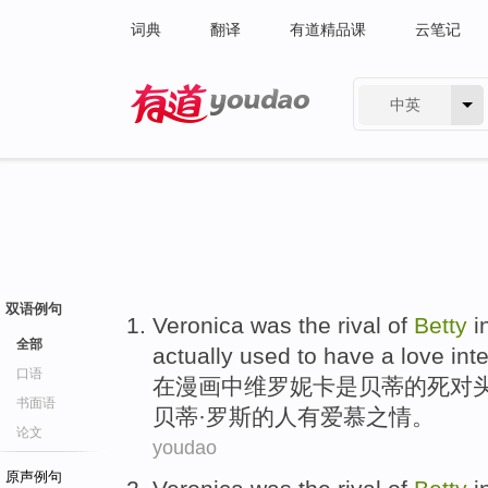
词典
翻译
有道精品课
云笔记
中英
有道 - 网易旗下搜索
双语例句
Veronica
was
the rival
of
Betty
i
全部
actually
used to
have
a
love
int
口语
在
漫画
中
维罗妮卡
是
贝蒂
的
死对
书面语
贝蒂·
罗斯
的
人有
爱慕
之情。
论文
youdao
原声例句