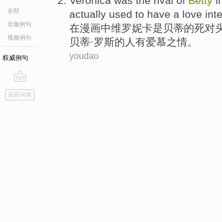
Veronica
was
the rival
of
Betty
i
全部
actually
used to
have
a
love
int
音频例句
在
漫画
中
维罗妮卡
是
贝蒂
的
死对
视频例句
贝蒂·
罗斯
的
人有
爱慕
之情。
youdao
权威例句
go
返回词典
top