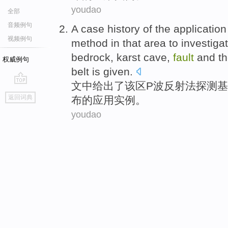
youdao
全部
音频例句
A
case history
of the
application
视频例句
method
in that area to
investiga
bedrock
,
karst cave
,
fault
and
t
权威例句
belt
is given
.
文中
给出了
该区P波
反射
法
探测
基
go
返回词典
布
的
应用
实例
。
top
youdao