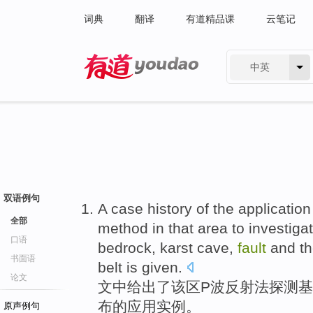
词典
翻译
有道精品课
云笔记
中英
有道 - 网易旗下搜索
双语例句
A
case history
of the
application
全部
method
in that area to
investiga
口语
bedrock
,
karst cave
,
fault
and
t
书面语
belt
is given
.
论文
文中
给出了
该区P波
反射
法
探测
基
布
的
应用
实例
。
原声例句