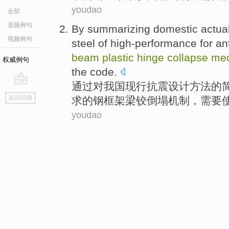
youdao
全部
音频例句
By
summarizing
domestic
actua
视频例句
steel
of
high-performance for ant
beam
plastic
hinge
collapse
me
权威例句
the
code
.
通过
对
我国
现行
抗震
设计
方法
的
go
返回词典
求
的
钢
框架
梁
铰
倒塌
机制
，
需要
top
youdao