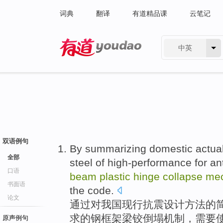
词典
翻译
有道精品课
云笔记
中英
有道 - 网易旗下搜索
双语例句
By
summarizing
domestic
actua
全部
steel
of
high-performance for ant
口语
beam
plastic
hinge
collapse
me
书面语
the
code
.
论文
通过
对
我国
现行
抗震
设计
方法
的
求
的
钢
框架
梁
铰
倒塌
机制
，
需要
原声例句