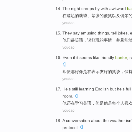
The
night
creeps by
with
awkward
ba
在
尴尬
的
戏谑
、
紧张
的
傻笑
以及
偶尔
youdao
They
say
amusing
things
,
tell
jokes
,
他们
讲
笑话
，
说
好玩
的
事情
，
并且
能
youdao
Even if
it
seems like
friendly
banter
,
r
即便
那
好像
是在
表示友好
的
笑谈
，
保
youdao
He
's still
learning
English
but
he
's
full
room.
他
还
在
学习
英语
，
但是
他
是
每个
人
喜
youdao
A
conversation
about
the
weather
isn'
protocol.