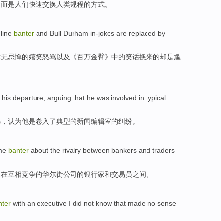
，而是人们
快速
交换
人类
规程的方式。
line
banter
and
Bull Durham
in-jokes are
replaced
by
肆无忌惮
的
嬉笑
怒骂
以及
《百万金臂》中的笑话换来的却是
尴
his
departure
,
arguing that
he
was
involved in
typical
憾，
认为
他
是
卷入
了
典型
的新闻
编辑室
的纠纷。
ome
banter
about
the
rivalry
between
bankers
and
traders
生在互相
竞争
的华尔街公司的
银行家
和
交易员
之间
。
nter
with
an
executive
I
did not know that made
no
sense