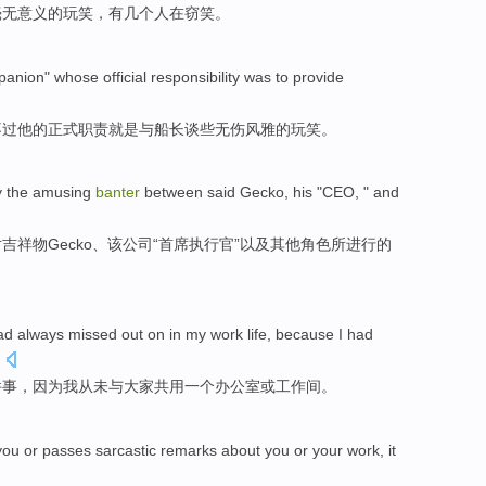
毫无
意义
的
玩笑
，
有
几个人在窃笑。
panion
"
whose
official
responsibility
was
to provide
不过
他
的
正式
职责
就是
与
船长
谈些无伤风雅的
玩笑
。
y
the
amusing
banter
between said
Gecko
, his "
CEO
, "
and
对吉祥物
Gecko
、该公司“
首席
执行官”
以及
其他
角色
所进行的
ad always
missed out
on in
my
work
life,
because
I
had
.
件事
，
因为
我
从未
与大家共用
一
个
办公室
或
工作间
。
you
or
passes sarcastic remarks
about
you
or
your
work
,
it