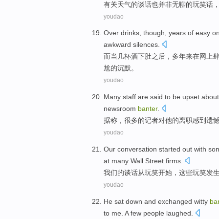
有关
天气
的
谈话
也
并非
无聊
的
玩笑话
youdao
Over
drinks
, though,
years
of
easy
on
awkward
silences
.
而当
几杯酒
下肚之后，
多年来
在
网上
尬
的
沉默
。
youdao
Many
staff are said to
be upset
about
newsroom
banter
.
据称，
很多
的记者
对
他
的
离职
感到
遗
youdao
Our
conversation
started
out
with s
at many
Wall Street
firms
.
我们
的
谈话
从
玩笑
开始
，
这些
玩笑发
youdao
He
sat
down
and
exchanged witty
ba
to me.
A few
people
laughed
.