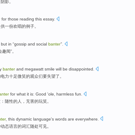
了阴影
。
r
for
those
reading
this
essay
.
提供
一份
欢唱
的
例子
。
but
in “
gossip
and
social
banter
”.
会
趣闻
”。
y
banter
and
megawatt
smile
will be
disappointed
.
的电力十足
微笑
的观众们
要
失望了
。
anter
for what it is: Good 'ole,
harmless
fun
.
质：随性的人，
无害
的玩笑
。
ter
,
this
dynamic
language
's
words
are everywhere
.
种
动态
语言
的
词汇
随处
可见。