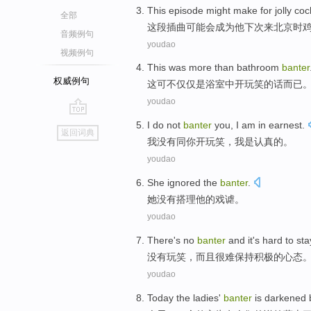
This
episode
might
make
for
jolly co
全部
这
段插曲
可能会
成为
他
下次
来
北京
时
音频例句
youdao
视频例句
This
was
more than
bathroom
banter
权威例句
这
可
不仅仅
是
浴室
中开玩笑的话而已
youdao
go
I
do not
banter
you
, I
am
in
earnest
.
返回词典
top
我
没有
同
你
开玩笑
，我
是
认真
的。
youdao
She
ignored
the
banter
.
她
没有搭理
他
的
戏谑
。
youdao
There's no
banter
and
it's hard to
sta
没有
玩笑
，
而且
很难
保持
积极
的心态
youdao
Today
the ladies
'
banter
is
darkened