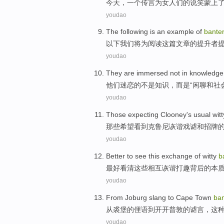
今天
，一个传言为
女
人们的说笑蒙
上
youdao
The following
is
an
example
of
bante
以下
我们将
为
阅读
这
篇
文章
的
提升者
youdao
They
are immersed
not
in
knowledge
他们
迷恋
的
不是
知识
，
而是
“
闲聊
和
社
youdao
Those
expecting
Clooney's usual
witt
那些
希望
看到
克鲁尼
诙谐
戏谑
和
招牌
youdao
Better
to see
this
exchange
of
witty
b
最好
看清
这些
相互
诙谐
打趣
背后
的
本
youdao
From
Joburg
slang
to
Cape Town
ban
从
裘堡
的
俚语
到
开
开普敦
的
谑言
，
这
youdao