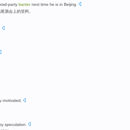
cktail-party
banter
next
time
he
is in
Beijing
.
鸡尾酒
会上的笑料。
.
。
y
motivated
.
。
by
speculation
.