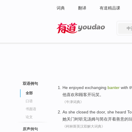
词典
翻译
有道精品课
中
有道 - 网易旗下搜索
双语例句
He
enjoyed
exchanging
banter
with
t
全部
他
喜欢
和
顾客
开玩笑
。
口语
《牛津词典》
书面语
As
she
closed
the door, she
heard
T
论文
她
关门
时
听见
汤姆
与
简在开着善意的
《柯林斯英汉双解大词典》
原声例句