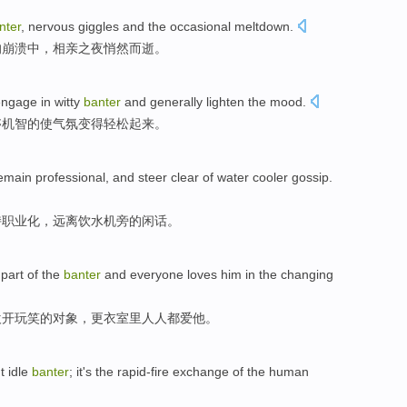
nter
,
nervous
giggles
and
the
occasional
meltdown
.
的崩溃中，相亲之
夜
悄然
而逝。
engage
in witty
banter
and
generally
lighten the
mood
.
够机智
的
使
气氛
变得轻松起来。
emain
professional
, and
steer
clear
of
water cooler
gossip
.
持
职业化
，
远离饮水机
旁的
闲话
。
 part
of the
banter
and
everyone
loves
him
in
the
changing
欢
开玩笑
的
对象，
更衣室
里人人都爱
他
。
t
idle
banter
; it's the
rapid-fire
exchange
of
the
human