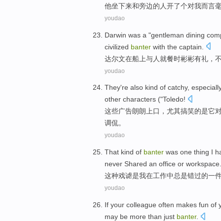
他
坐
下来
和
旁边的
人
开了
个
对
我
而言
youdao
Darwin
was
a "
gentleman
dining
com
civilized
banter
with
the captain
.
达尔文
在
船上
与
人就餐
时彬彬
有礼，
youdao
They
're also kind of
catchy
,
especiall
other
characters
("Toledo!
这些
广告朗朗上口
，
尤其
搞笑
的是它
调侃。
youdao
That kind
of
banter
was
one
thing
I
h
never
Shared
an
office
or
workspace
这种
戏谑
是
我
在
工作
中
总是
错过
的
一
youdao
If
your
colleague
often
makes fun of
may be
more than just
banter
.