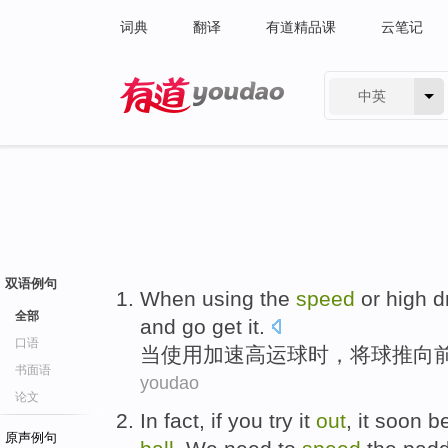
词典
翻译
有道精品课
云笔记
中英
有道 - 网易旗下搜索
双语例句
When
using
the
speed
or
high
d
全部
and
go get it.
口语
当
使用
加速
高
运球
时，将
球
推向
书面语
youdao
论文
In fact
,
if
you
try
it
out
,
it
soon
b
原声例句