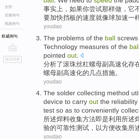
ball
.
We
need
to
speed
the
padd
全部
事实上
，
如果
你
尝试
那样做，
它
音频例句
要
加快
挡板
的速度就像球加速一
视频例句
youdao
权威例句
The
problems
of
the
ball
screws
Technology
measures
of the
bal
pointed
out
.
go
返回词典
top
分析
了
滚珠
丝
杠
螺母
副
高速化
存
螺母副高速化
的
几点
措施
。
youdao
The
solder
collecting
method
ut
device
to
carry
out
the
reliability
test
so as
to
conveniently
collec
所述
焊料
收集
方法
即是利用所
述
验
的
可靠性
测试
，
以
方便
收集
所
youdao