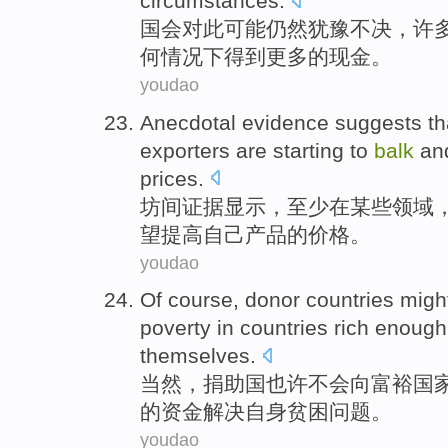
circumstances
.
国会对此
可能
仍然
犹豫不决
，
许
何
情况下
得到
更多
的
现金
。
youdao
Anecdotal
evidence
suggests th
exporters
are starting
to
balk
an
prices
.
坊间
证据
显示
，
至少
在
某些
领域
望
提高
自己
产品的价格。
youdao
Of course
,
donor
countries
migh
poverty
in countries
rich
enough
themselves
.
当然
，
捐助国
也许
不会
向
富裕
国
的
资金
解决
自身
贫困
问题
。
youdao