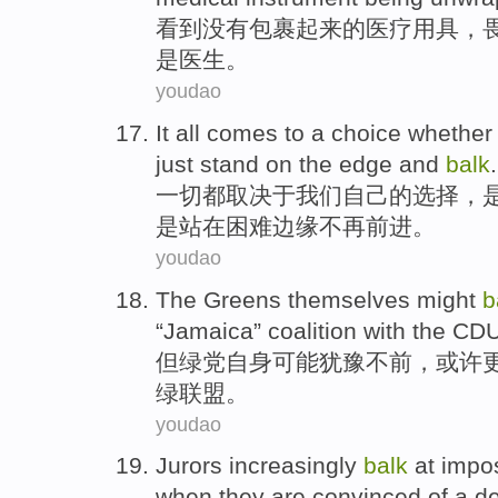
看到
没有包裹起来
的
医疗
用具
，
是
医生
。
youdao
It all
comes
to a
choice
whethe
just
stand
on
the
edge
and
balk
.
一切
都
取决于
我们
自己的
选择
，
是
站
在困难边缘不再前进。
youdao
The Greens
themselves
might
b
“Jamaica”
coalition
with
the
CD
但
绿党
自身
可能
犹豫不前
，
或许
绿
联盟
。
youdao
Jurors
increasingly
balk
at impo
when
they
are convinced
of a
d