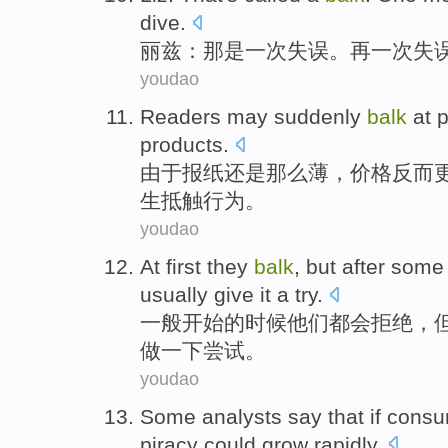
dive
.
丽兹
：
那
是
一
次
失误
。
再
一次失
youdao
Readers
may
suddenly
balk
at 
products.
由于
报纸还是那么薄，
价格
反而
生
抵触
行为。
youdao
At
first
they
balk
,
but
after
some 
usually
give
it a try
.
一般
开始
的时候
他们
都会
拒绝，
做
一下尝试。
youdao
Some
analysts
say that
if
consu
piracy
could
grow rapidly
.