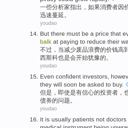
一些
分析家
指出，
如果
消费者
因
迅速蔓延。
youdao
But
there
must be
a
price
that
e
balk
at paying to
reduce
their w
不过
，当
减少
废品
浪费的
价钱
高
西斯科
也是
会
开始
犹豫
的。
youdao
Even
confident
investors
,
howev
they
will soon be
asked to buy
.
但是
，
即使是
有信心
的
投资者
，
债券
的问题。
youdao
It
is
usually
patients
not
doctors
medical
instrument
being unwra