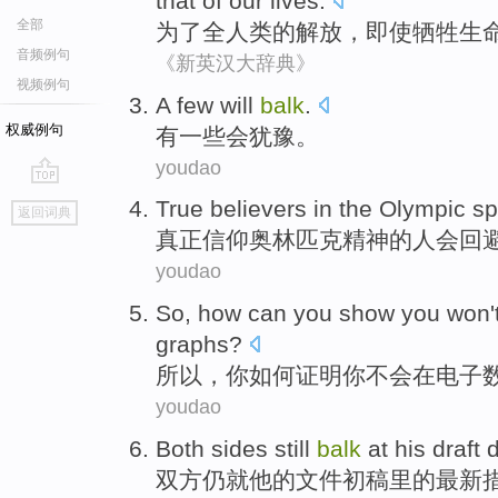
that
of
our lives.
全部
为了
全人类
的解放，
即使
牺牲生
音频例句
《新英汉大辞典》
视频例句
A few
will
balk
.
权威例句
有
一些
会
犹豫。
youdao
go
True
believers in
the Olympic
spi
返回词典
top
真正
信仰
奥林匹克
精神
的人
会
回
youdao
So
,
how can
you
show
you
won'
graphs
?
所以
，
你
如何
证明
你
不会
在
电子
youdao
Both sides
still
balk
at
his
draft
双方
仍
就
他
的
文件
初稿里
的
最新