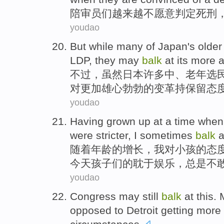
陪审员们
越来越
不愿意判定
死刑
youdao
But
while
many
of
Japan
's older
LDP
,
they
may
balk
at
its
more
a
不过
，
虽然
日本
许多
中
、
老年
选
对
更加
雄心勃勃的
变革
持保留态
youdao
Having
grown
up
at a time whe
were
stricter
,
I
sometimes
balk
a
随着年龄的
增长
，
我
对
小孩
的态
今天
孩子们的耽于娱乐，总是不
youdao
Congress
may
still
balk
at
this.
opposed to
Detroit
getting
more