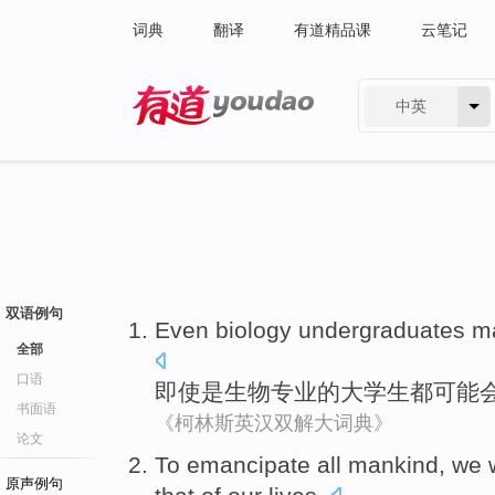
词典
翻译
有道精品课
云笔记
中英
有道 - 网易旗下搜索
双语例句
Even
biology
undergraduates
m
全部
口语
即使是
生物
专业的
大学生
都
可能
书面语
《柯林斯英汉双解大词典》
论文
To
emancipate all mankind
, we
原声例句