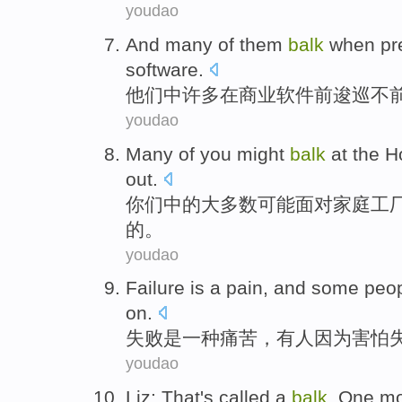
youdao
And
many
of
them
balk
when pr
software
.
他们
中
许多
在
商业
软件
前
逡巡
不
youdao
Many
of
you
might
balk
at the
H
out.
你们
中的
大多数
可能
面对
家庭
工
的。
youdao
Failure
is
a
pain
, and
some peo
on
.
失败
是
一种
痛苦
，
有人
因为
害怕
youdao
Liz
:
That
's
called
a
balk
. One
mo