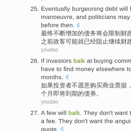
Eventually
burgeoning
debt
will
manoeuvre
,
and
politicians
may
before
then
.
最终
不断增加的
债务
将会
限制
财
之前
政客
可能就
已经
阻止
继续财
youdao
If
investors
balk
at
buying
comme
have to
find
money
elsewhere t
months
.
如果
投资者
不愿意
购买
商业票据
个月
即将
到期
的债券。
youdao
A
few
will
balk
.
They
don't
want
a
fee
.
They
don't want the angu
quote
.