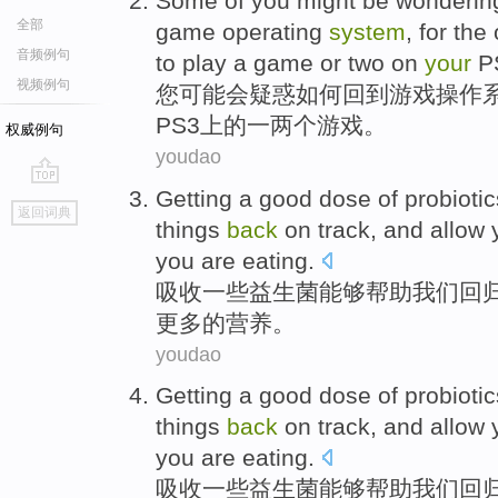
Some of
you
might
be
wonderin
全部
game
operating
system
,
for
the 
音频例句
to
play
a
game
or two
on
your
P
视频例句
您
可能
会
疑惑
如何
回到
游戏
操作
PS3
上
的
一
两个
游戏。
权威例句
youdao
Getting a good dose
of probiotic
go
返回词典
top
things
back
on track
,
and
allow
you
are eating.
吸收一些益生
菌
能够
帮助
我们
回
更多
的
营养。
youdao
Getting a good dose
of probiotic
things
back
on track
,
and
allow
you
are eating.
吸收一些益生
菌
能够
帮助
我们
回