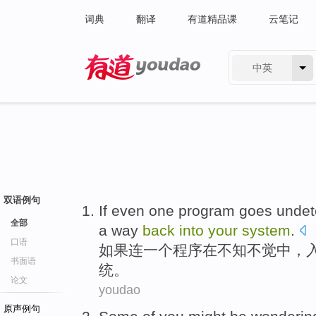
词典
翻译
有道精品课
云笔记
中英
有道 - 网易旗下搜索
双语例句
If
even
one
program
goes undet
全部
a way
back
into
your
system
.
口语
如果
连
一个
程序
在不知
不觉
中，
书面语
统。
论文
youdao
原声例句