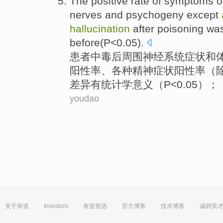
The
positive
rate of
symptoms
o
nerves
and
psychogeny
except
hallucination
after
poisoning
was
before
(
P
<0.05).
患者
中毒
后
周围
神经
系统
症状
和
阳性率、各种精神症状阳性率（
差异有统计学意义（
P
<0.05）；
youdao
关于有道
Investors
有道智选
官方博客
技术博客
诚聘英