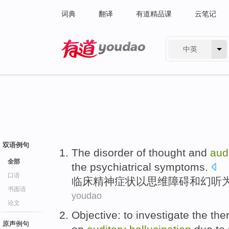
词典
翻译
有道精品课
云笔记
中英
有道 - 网易旗下搜索
双语例句
The
disorder
of
thought
and
aud
全部
the psychiatrical
symptoms
.
口语
临床精神
症状
以
思维
障碍
和
幻听
书面语
youdao
论文
Objective
:
to investigate
the
the
原声例句