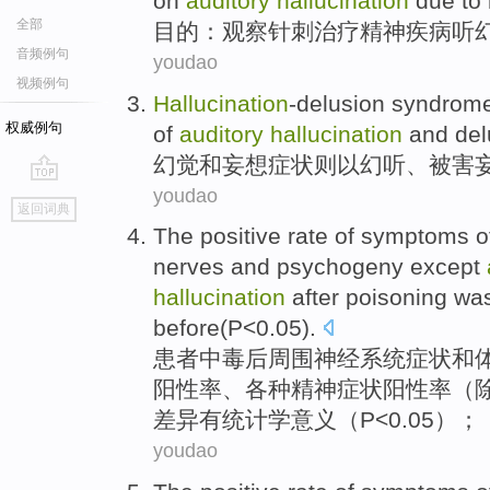
on
auditory
hallucination
due
to
全部
目的
：
观察
针刺
治疗
精神
疾病听
音频例句
youdao
视频例句
Hallucination
-delusion
syndrome
权威例句
of
auditory
hallucination
and
del
幻觉
和妄想症状则
以
幻听
、被害
youdao
go
返回词典
top
The
positive
rate of
symptoms
o
nerves
and
psychogeny
except
hallucination
after
poisoning
was
before
(
P
<0.05).
患者
中毒
后
周围
神经
系统
症状
和
阳性率、各种精神症状阳性率（
差异有统计学意义（
P
<0.05）；
youdao