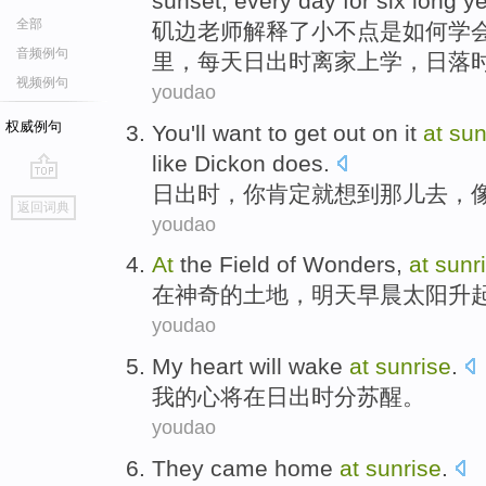
sunset, every day for six long y
全部
矶
边老师解释了小不点是如何学
音频例句
里，每天日出时离家上学，日落
视频例句
youdao
权威例句
You
'll
want to
get out on it
at
sun
like
Dickon does
.
日出
时，
你
肯定就
想到
那儿去，
go
返回词典
top
youdao
At
the Field
of
Wonders
,
at
sunr
在
神奇
的
土地，
明天
早晨太阳升
youdao
My
heart
will
wake
at
sunrise
.
我
的
心
将
在
日出时分
苏醒
。
youdao
They
came
home
at
sunrise
.