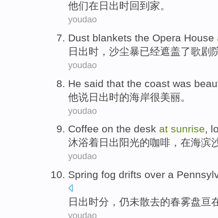
他们
在
日出时
回到
家
。
youdao
Dust
blankets
the
Opera House
日出
时，
沙尘暴
已经遮盖
了
歌剧
youdao
He
said that
the
coast
was
beaut
他
说
日出
时
的
海岸
很
美丽
。
youdao
Coffee
on the
desk
at
sunrise
, 
沐浴着
日出
阳光的
咖啡
，
在
海滨
youdao
Spring
fog
drifts
over
a Pennsyl
日出
时分，仍未散去的
春
雾
盘亘
youdao