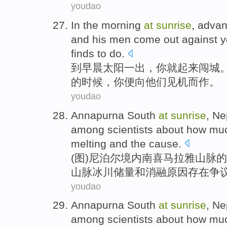
youdao
In the
morning
at
sunrise
, adva
and
his
men
come out
against
y
finds
to
do.
到
早晨
太阳
一出，
你
就起来闯
城
的时候，
你
便
向他们见机而作。
youdao
Annapurna
South
at
sunrise
,
Ne
among
scientists
about
how mu
melting
and
the
cause
.
(图)
尼泊尔
境内
南
喜马拉雅
山脉
的
山脉
冰川
储量
和
消融
原因
存在争
youdao
Annapurna
South
at
sunrise
,
Ne
among
scientists
about
how mu