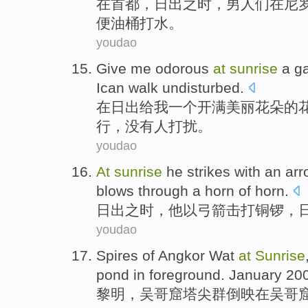
在
首都
，
日出之时
，
男人们
在
尼
便油桶打水。
youdao
Give
me
odorous
at
sunrise
a
g
Ican
walk
undisturbed
.
在
日出
给
我
一个
开满
美丽
花朵
的
行
，
没有人打扰
。
youdao
At
sunrise
he
strikes
with an ar
blows through a
horn
of horn.
日出
之时，
他
以
弓箭
击打
铜锣
，
youdao
Spires
of
Angkor
Wat
at
Sunrise
pond in foreground.
January
200
黎明
，
吴哥
窟
塔尖
群倒映在吴哥窟