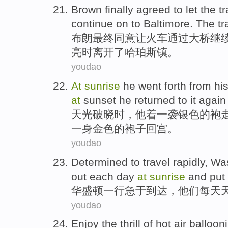
Brown
finally
agreed to
let
the
tr
continue on
to Baltimore
.
The
tr
布朗
最终
同意
让
火车
通过
大桥
继
亮时
离开了
哈珀斯镇。
youdao
At
sunrise
he
went forth from hi
at
sunset
he
returned to it agai
天光
破晓时，
他
着
一
袭
银色
的
袍
一身金色的
袍子
回宫。
youdao
Determined to
travel
rapidly,
Was
out
each
day
at
sunrise
and put
华盛顿
一
行
急于到达，他们
每天
youdao
Enjoy the
thrill
of
hot air
balloon