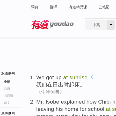
词典
翻译
有道精品课
云笔记
中英
有道 - 网易旗下搜索
双语例句
We
got up
at
sunrise
.
全部
我们
在
日出时起床
。
口语
《牛津词典》
书面语
M
r. Isobe explained how Chibi 
论文
leaving his home for school
at
s
原声例句