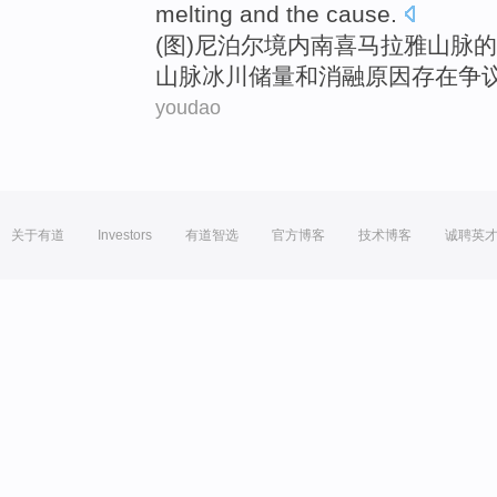
melting
and
the
cause
.
(图)
尼泊尔
境内
南
喜马拉雅
山脉
的
山脉
冰川
储量
和
消融
原因
存在争
youdao
关于有道
Investors
有道智选
官方博客
技术博客
诚聘英