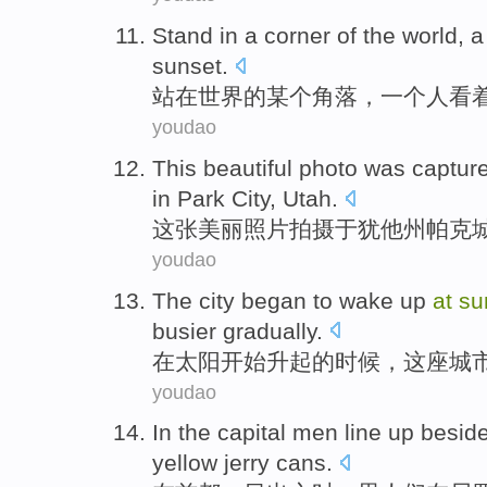
Stand
in
a
corner
of the
world
,
a
sunset
.
站
在
世界
的
某个
角落
，
一个
人
看
youdao
This
beautiful
photo
was captur
in
Park
City
,
Utah
.
这
张美丽
照片
拍摄
于犹他州
帕克
youdao
The city
began to
wake up
at
su
busier
gradually.
在
太阳
开始
升起的时候，
这座
城
youdao
In
the capital
men
line
up
besid
yellow
jerry cans
.