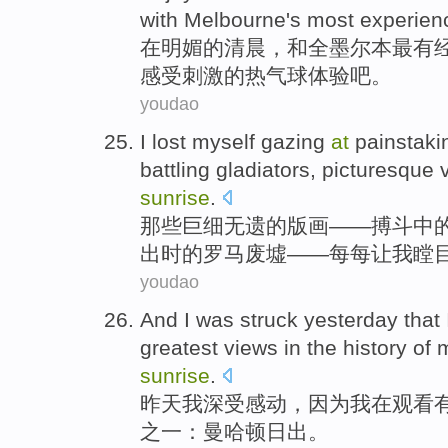
with
Melbourne
's most
experien
在
明媚
的
清晨，
和
全墨尔本
最有
感受
刺激
的
热气球
体验吧。
youdao
I
lost myself gazing
at
painstaki
battling gladiators
,
picturesque
sunrise
.
那些巨细
无遗
的
版画——
搏斗
中
出时的罗马废墟——每每让
我
瞠
youdao
And
I
was struck
yesterday
that
greatest
views
in the
history
of
sunrise
.
昨天
我
深受
感动，
因为
我在
观看
之一
：曼哈顿日出。