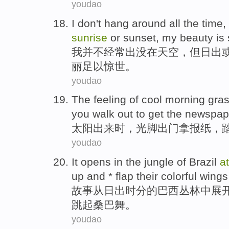
youdao
I
don't
hang
around all the time,
sunrise
or
sunset
,
my
beauty
is 
我
并不
经常出没
在
天空
，
但
日出
丽
足以
惊世。
youdao
The
feeling
of
cool
morning
gra
you
walk out
to
get
the
newspap
太阳
出来
时
，
光
脚
出门
拿
报纸
，
youdao
It
opens
in the
jungle
of
Brazil
a
up
and * flap their
colorful
wings
故事从
日出时分
的
巴西
丛林
中
展
跳
起
桑巴舞。
youdao