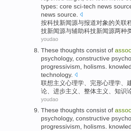
types
:
core
sci-tech
news sourc
news source.
按
科技
新闻
源
与
报道
对象
的
关联
技新闻
源
与
辅助
科技新闻源
两种
youdao
These thoughts consist of
assoc
psychology,
constructive
psycho
progressivism
, holisms.
knowle
technology
.
联想主义
心理学
、
完形
心理学、
论
、
进步
主义、整体主义、
知识
youdao
These thoughts consist of
assoc
psychology,
constructive
psycho
progressivism
, holisms.
knowle