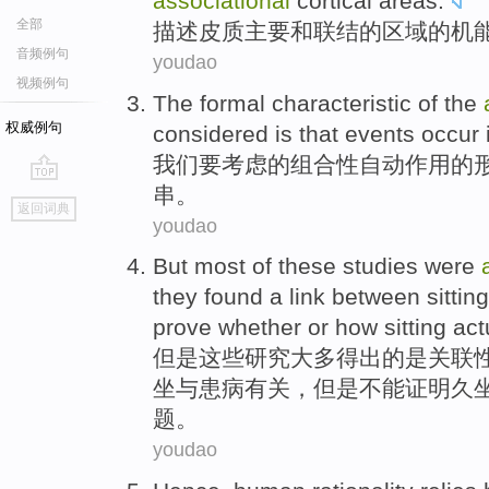
associational
cortical
areas
.
全部
描述
皮质
主要
和
联结
的
区域
的
机
音频例句
youdao
视频例句
The
formal
characteristic
of
the
权威例句
considered
is that
events
occur 
我们
要
考虑
的
组合性
自动
作用
的
串。
go
返回词典
top
youdao
But
most
of
these
studies
were
they
found
a link between
sitting
prove
whether
or
how
sitting
act
但是
这些
研究
大多
得出
的
是
关联
坐
与
患病有关
，但是
不能
证明
久
题
。
youdao