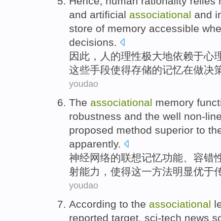
Hence
,
human
rationality
relies
and
artificial
associational
and
i
store
of
memory
accessible
wh
decisions
.
因此
，
人
的
理性
极大地
依赖
于
心
这些手段
使得
存储
的
记忆
在做决
youdao
The
associational
memory
funct
robustness
and
the
well
non-lin
proposed
method
superior to
th
apparently.
神经
网络
的联想
记忆
功能
、
容错
射
能力
，
使得
这
一
方法
明显
优于
youdao
According to
the
associational
l
reported
target
,
sci-tech
news
so