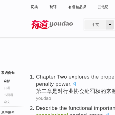
词典
翻译
有道精品课
云笔记
中英
有道 - 网易旗下搜索
双语例句
Chapter
Two explores
the
prope
全部
penalty power.
口语
第二章
是对行业协会
处罚权
的
来
书面语
youdao
论文
Describe
the
functional
importa
原声例句