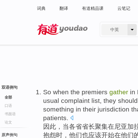
词典
翻译
有道精品课
云笔记
中英
有道 - 网易旗下搜索
双语例句
So
when
the premiers
gather
in
全部
usual
complaint
list,
they
should
口语
something
in
their
jurisdiction t
书面语
patients
.
论文
因此
，
当
各省
省长
聚集
在
尼亚加
抱怨时
，
他们
也
应该
开始在
他们
原声例句