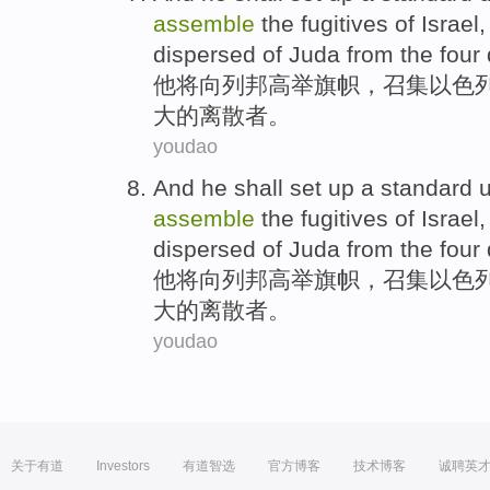
assemble
the fugitives
of
Israel,
dispersed
of
Juda
from
the
four
他
将
向
列
邦
高举旗帜，
召集
以色
大
的
离散
者。
youdao
And
he
shall
set up a standard
assemble
the fugitives
of
Israel,
dispersed
of
Juda
from
the
four
他
将
向
列
邦
高举旗帜，
召集
以色
大
的
离散
者。
youdao
关于有道
Investors
有道智选
官方博客
技术博客
诚聘英