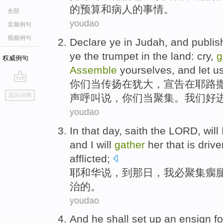
的
预算
和病人的
事情
。
全部
youdao
音频例句
视频例句
Declare
ye
in
Judah
, and
publis
ye the trumpet in the land:
cry
,
g
权威例句
Assemble
yourselves
, and
let u
你们
当传扬
在
犹大
，
宣告
在耶路
go
返回词典
声
呼叫
说，
你们
当
聚集
。
我们
好
top
youdao
In
that
day,
saith the LORD
, will
and I will
gather
her that
is drive
afflicted;
耶和华
说，
到那日
，
我
必
聚集
瘸
治的。
youdao
And
he
shall
set
up an
ensign
fo