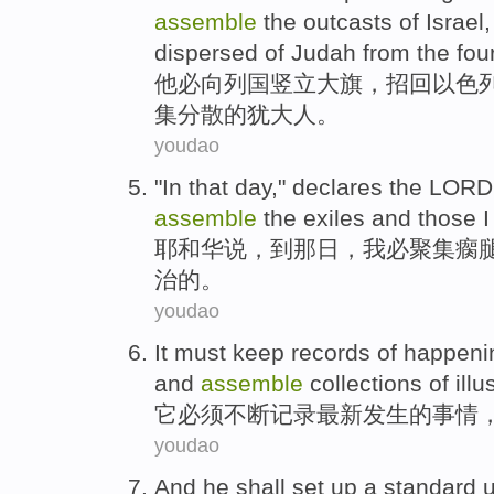
assemble
the
outcasts
of
Israel
dispersed
of
Judah
from
the
fou
他
必
向
列国
竖立
大旗
，招回
以色
集
分散
的
犹大人
。
youdao
"In that day,"
declares
the
LORD
assemble
the
exiles
and
those 
耶和华
说，
到那日
，
我
必
聚集
瘸
治的。
youdao
It
must
keep
records
of
happeni
and
assemble
collections of
illu
它
必须
不断
记录
最新
发生
的
事情
youdao
And
he
shall
set up a standard