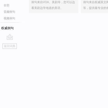
例句来自VOA、美剧等，您可以边
例句来自权威英文
全部
看美剧边学地道的美语。
等，提供最专业的
音频例句
视频例句
权威例句
go
返回词典
top