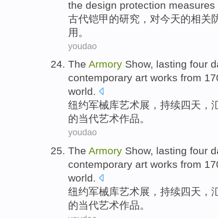
the
design
protection
measures t
古代
铠甲
的
研究
，
对
今天的相关
用。
youdao
The
Armory
Show,
lasting
four
d
contemporary
art
works
from 1
world.
纽约
军械库
艺术展，
持续
四
天
，
的
当代
艺术
作品
。
youdao
The
Armory
Show,
lasting
four
d
contemporary
art
works
from 1
world.
纽约
军械库
艺术展，
持续
四
天
，
的
当代
艺术
作品
。