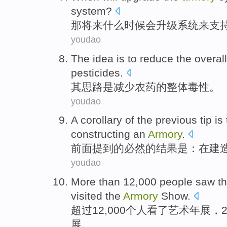
system?
那
将来
什么时候
会
升级
系统
来
支
youdao
The
idea
is
to
reduce
the overall
pesticides
.
其
思路
是
减少
农药
的
整体
毒性
。
youdao
A
corollary
of
the
previous
tip
is
constructing
an
Armory
.
前面
提到
的
必然
的结果
是
：在
建
youdao
More than
12,000
people
saw
t
visited
the
Armory
Show.
超过
12,000
个人
看
了
艺术
年
展
，2
展。