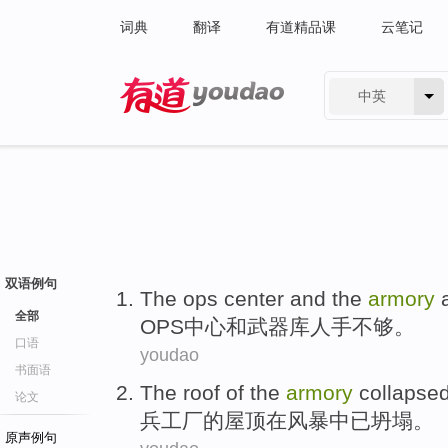
词典
翻译
有道精品课
云笔记
中英
有道 - 网易旗下搜索
双语例句
The ops
center
and
the
armory
全部
OPS
中心
和
武器库
人手
不够。
口语
youdao
书面语
The
roof
of the
armory
collapse
论文
兵工厂
的
屋顶
在
风暴
中
已坍塌
。
原声例句