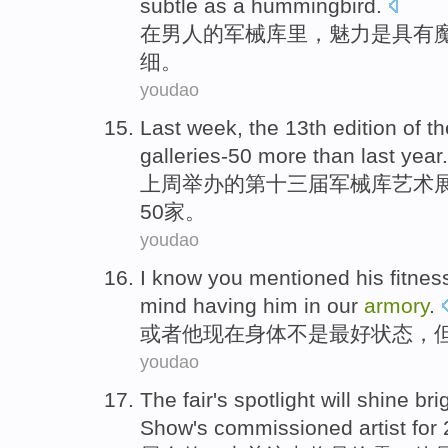
subtle
as
a hummingbird
.
在
男人
的
军械库里
，
魅力
是
具有
细
。
youdao
Last week
,
the
13th
edition of
th
galleries-50
more than
last
year.
上周
举办
的
第十三
届
军械库
艺术展
50家。
youdao
I know you mentioned
his
fitnes
mind
having
him in
our
armory
.
或者
他
现在
身体
不是
最好状态，
youdao
The fair
's
spotlight
will shine
bri
Show's
commissioned
artist
for