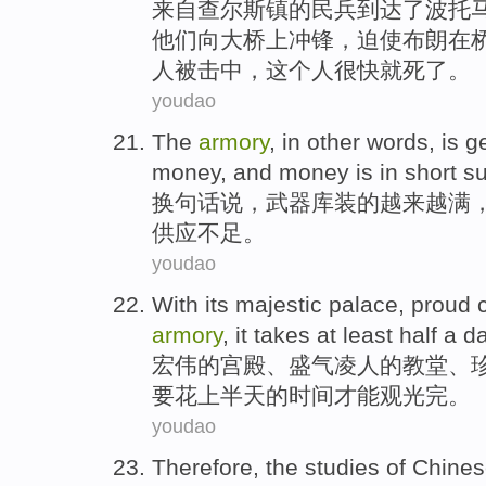
来自查尔斯镇
的
民兵到达了波托
他们
向
大桥上
冲锋
，
迫使
布朗
在
人
被
击中，这个人很快就死了。
youdao
The
armory
, in
other words
, is
ge
money
, and
money
is in
short
su
换
句
话说，
武器库装
的
越来越
满
供应
不足
。
youdao
With its majestic
palace
, proud
armory
, it
takes
at least
half a d
宏伟
的
宫殿
、盛气凌人的
教堂
、
要花上半天的
时间
才能观光完。
youdao
Therefore,
the
studies
of
Chine