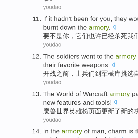
youdao
If it
hadn
't been for
you
,
they
wo
burnt down
the
armory
.
要不是
你
，
它们
也许
已经
杀死
我
youdao
The soldiers
went
to
the
armory
their
favorite
weapons
.
开战
之前
，
士兵
们
到
军械库
挑选
youdao
The World of
Warcraft
armory
p
new
features
and
tools
!
魔兽世界
英雄榜
页面
更新
了
新的
youdao
In
the
armory
of
man
,
charm
is
t