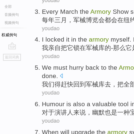
youdao
全部
Every
March the
Armory
Show
s
音频例句
每年
三月
，
军械
博览会都会
在
纽
视频例句
youdao
权威例句
I
locked
it
in
the
armory
myself
.
我
亲自把
它
锁
在
军械库
的-
那么
它
go
youdao
返回词典
top
We
must
hurry
back to
the
Armo
done
.
我们
得
赶快
回到
军械库
去，
把
全
youdao
Humour
is also
a
valuable
tool
i
对于
演讲人
来说，
幽默
也是
一种
youdao
When
will
upgrade the
armory
s