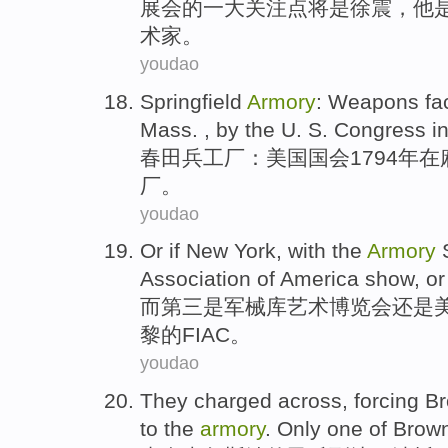
展会
的一大
关注
点将
是徐震
，他是
术家
。
youdao
Springfield
Armory
:
Weapons
fa
Mass. ,
by the
U. S.
Congress
in
春
田
兵工厂
：
美国
国会
1794年
在
厂
。
youdao
Or
if New York, with the
Armory
Association of
America
show,
or
而
第三
是
军械库
艺术
博览会
还是
黎
的FIAC
。
youdao
They
charged
across
,
forcing
B
to
the
armory
.
Only
one
of
Brow