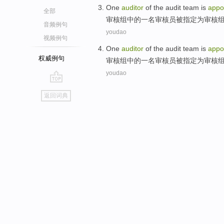
One
auditor
of the
audit
team
is
appo
全部
审核组
中的
一
名审核员
被
指定
为
审核
音频例句
youdao
视频例句
One
auditor
of the
audit
team
is
appo
权威例句
审核组
中的
一
名审核员
被
指定
为
审核
youdao
go
返回词典
top