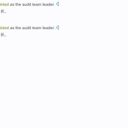
inted
as
the
audit
team leader
.
组长。
inted
as
the
audit
team leader
.
组长。