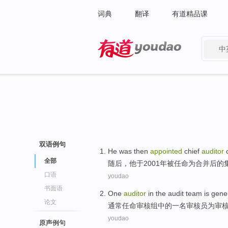
词典
翻译
有道精品课
中
有道 - 网易旗下搜索
双语例句
He
was
then
appointed
chief
auditor
全部
随后
，
他
于
2001年
被任命为
合并后
的
口语
youdao
书面语
One
auditor
in the
audit
team
is gene
论文
通常
任命
审核组
中的
一
名审核员
为
审
youdao
原声例句