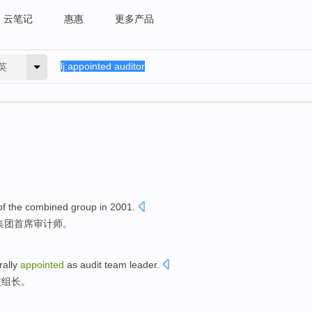
云笔记
惠惠
更多产品
英
of the
combined
group
in
2001.
集团
首席
审计师
。
rally
appointed
as
audit
team leader
.
核
组长
。