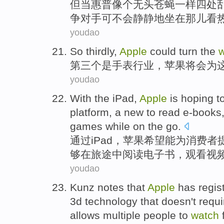
但
当
惠普
像
个
无头苍蝇一样
四处
争
对手可
不会
静静地
坐在那儿
看
youdao
So thirdly
,
Apple
could turn
the
第三
个是
手表
行业
，
苹果
将
会为
youdao
With
the iPad
,
Apple
is
hoping
t
platform
, a
new
to read
e-books
games
while on the go.
通过
iPad
，
苹果
希望
能为
消费者
够在旅途中
阅读
电子书
，
观看
视
youdao
Kunz notes
that
Apple
has
regis
3
d
technology
that
doesn't
requi
allows
multiple
people
to
watch