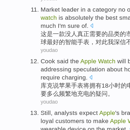
Market
leader
in
a
category
no
watch
is absolutely
the
best
sma
much
I
'm
sure
of.
这
是一
款
没
人
真正
需要
的
品类
的
球
最好
的
智能
手表，
对此
我
深信
youdao
Cook
said
the
Apple
Watch
will
addressing
speculation about
h
require
charging
.
库克
说
苹果
手表
将
拥有
18
小时
的
要
多么
频繁地
充电
的疑问。
youdao
Still
,
analysts
expect
Apple
's
br
loyal
customers
to make
Apple
wearable
device
on
the
market
.