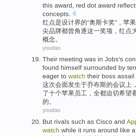
this
award
,
red
dot
award reflec
concepts
.
红
点
是
设计界
的“
奥斯卡
奖”，
苹果
尖
品牌
都
曾
角逐
这
一
奖项
，红点
概念。
youdao
Their meeting
was
in
Jobs's
con
found
himself surrounded
by
te
eager
to
watch
their
boss
assail
这次
会面发生
于
乔布斯
的
会议
上
了
十个
苹果
员工
，全都
迫切
希望
的。
youdao
But
rivals
such
as
Cisco
and
Ap
watch
while
it runs
around
like
a