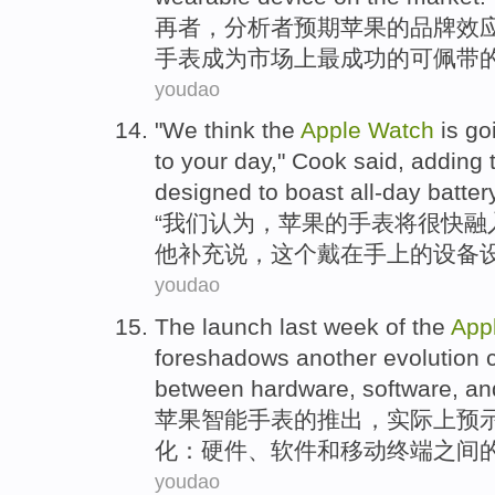
再者
，
分析者
预期
苹果
的
品牌
效
手表
成为市场上
最
成功
的
可佩带
youdao
"
We
think
the
Apple
Watch
is
go
to
your
day
,"
Cook
said
,
adding
designed
to
boast
all-day
batter
“
我们
认为
，
苹果
的
手表
将
很快
融
他
补充
说，
这个
戴在
手上
的
设备
youdao
The
launch last
week
of
the
App
foreshadows
another
evolution
between
hardware
,
software
,
an
苹果
智能
手表
的
推出
，
实际上
预
化
：
硬件
、
软件
和
移动
终端
之间
youdao