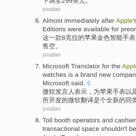
下调至299美元。
youdao
Almost
immediately after
Apple
'
Editions were available
for preo
这一款8
克拉
的
苹果
金色智能
手表
售空
。
youdao
Microsoft
Translator
for
the
Appl
watches
is a
brand new
compan
Microsoft
said
.
微软
发言人
表示
，
为
苹果
手表
以
所开发的微软
翻译
是个
全新
的同
youdao
Toll booth
operators
and
cashie
transactional
space
shouldn't
b