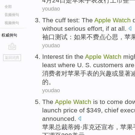
4月
24
日是
苹果
手表
发行
上市
整
全部
youdao
音频例句
The
cuff
test
: The
Apple
Watch
d
视频例句
without
serious
effort
,
if
at all.
权威例句
袖口
测试
：
如果
不
费点心思
，
苹
youdao
go
Interest
tin
the
Apple
Watch
migh
返回词典
top
least
where
U. S.
customers
are
消费者
对
苹果
手表
的兴趣
或
显著
的。
youdao
The
Apple
Watch
is
to come do
launch
price
of $349,
chief exec
announced
.
苹果
总裁
蒂姆·
库克
还
宣布，苹果