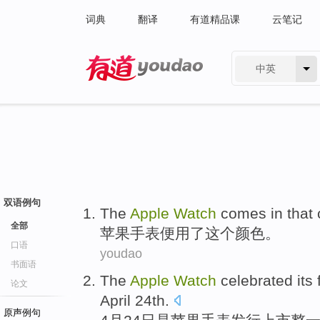
词典
翻译
有道精品课
云笔记
中英
有道 - 网易旗下搜索
双语例句
The
Apple
Watch
comes
in
that
全部
苹果
手表
便
用了
这个
颜色
。
口语
youdao
书面语
The
Apple
Watch
celebrated
its 
论文
April
24th
.
原声例句