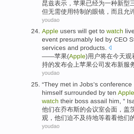
昆
兹表示，
苹果
已经
为
一种
新型
但
无需使用
特制
的
眼镜
，
而且
允
youdao
Apple
users
will
get to
watch
liv
event presumably led
by
CEO S
services
and
products
.
——
苹果
(
Apple
)
用户
将
在
今天
观
持的
发布
会上苹果
公司
发布
新
服
youdao
“
They
met
in
Jobs’s
conference
himself
surrounded by
ten
Appl
watch
their
boss
assail
him
, ” 
他们
在
乔布斯的
会议室
会面
，
盖
观，他们
迫不及待
地等着
看
他们
youdao