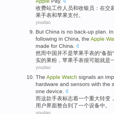
Apple
Pay
.
收费站
工作
人员
和
收银员
：
在
交
果
手表
和
苹果
支付
。
youdao
But
China
is no
back-up
plan
.
In
following in
China
, the
Apple
Wa
made
for
China
.
然而
中国
并
不是
苹果
手表
的“备胎
实
的
果粉
，苹果手表
很
可能
就是
youdao
The
Apple
Watch
signals
an
imp
hardware
and
sensors
with
the
one
device
.
而这
款
手表
标志着
一
个
重大
转变
用户
界面
整合到了一个设备中。
youdao