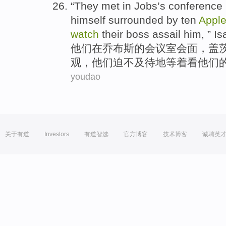
“
They
met
in
Jobs’s
conference
himself
surrounded by
ten
Appl
watch
their
boss
assail
him
, ” 
他们
在
乔布斯的
会议室
会面
，
盖
观，他们
迫不及待
地等着
看
他们
youdao
关于有道
Investors
有道智选
官方博客
技术博客
诚聘英