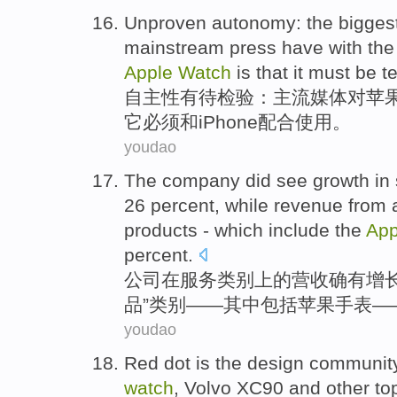
Unproven
autonomy:
the
bigges
mainstream
press
have with
the
Apple
Watch
is
that
it
must be
t
自主性
有待检验
：
主流
媒体
对
苹
它
必须
和iPhone配合使用
。
youdao
The company
did see
growth
in
26 percent,
while
revenue from
products
-
which
include
the
App
percent.
公司
在
服务
类别
上的
营
收
确有
增
品
”类别——
其中
包括
苹果
手表
—
youdao
Red
dot
is
the
design
communit
watch
,
Volvo
XC90
and other
to