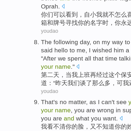
Oprah
.
你们
可以
看到
，
自小
我
就
不
怎么
箱
和
牌号
寻找
你
的名字时，你
永
youdao
The following
day
, on
my
way t
said
hello
to me,
I
wished him a
"
After
we
spent all
that
time
talk
your
name
."
第二
天
，当
我
上班
再
经过
这个
保
道：“
昨天
我们
谈
了
那么
多，可我
youdao
That
's
no
matter, as
I
can
't
see
your
name
,
you
are
wrong in
su
you
are
and
what you
want
.
我
看
不
清
你
的
脸
，
又
不
知道
你的