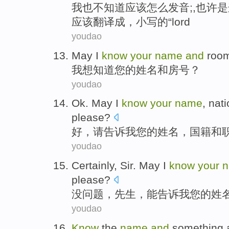
我
也
不
知道
应该
怎么
发音
;,也许
是
应该
翻译
成，小写的“
lord
youdao
May
I
know
your
name
and
roo
我
想知道
您
的
姓名
和
房号
？
youdao
Ok
.
May
I
know
your
name
,
nati
please?
好
，
请告诉
我
您
的
姓名
，
国籍
和
youdao
Certainly
,
Sir
.
May
I
know
your
please?
没问题
，
先生
，
能告诉
我
您
的
姓
youdao
Know
the
name
and
something