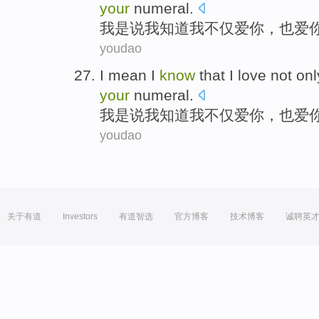
your
numeral.
我
是说
我
知道
我
不仅
爱
你
，
也
爱
youdao
I
mean
I
know
that
I
love
not onl
your
numeral.
我
是说
我
知道
我
不仅
爱
你
，
也
爱
youdao
关于有道
Investors
有道智选
官方博客
技术博客
诚聘英