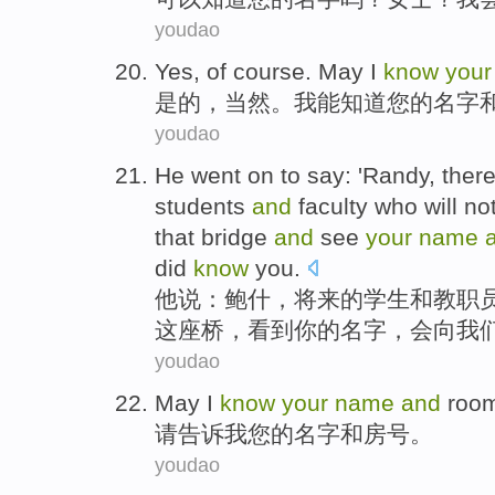
youdao
Yes
,
of course
.
May
I
know
your
是的
，
当然
。
我
能
知道
您
的
名字
youdao
He
went on to
say
:
'Randy
, ther
students
and
faculty who
will
no
that bridge
and
see
your
name
did
know
you
.
他
说
：鲍
什
，
将来
的
学生
和
教职
这座
桥，
看到
你
的
名字
，
会
向
我
youdao
May
I
know
your
name
and
roo
请告诉
我
您
的
名字
和
房号
。
youdao