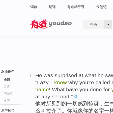
词典
翻译
有道精品课
云笔记
中英
有道 - 网易旗下搜索
双语例句
H
e was surprised at what he s
全部
"Lazy, I
know
why you're called L
口语
name
! What have you done for
书面语
at any second!"
论文
他
对所见到的一切感到惊讶，生气
么叫拉齐了。你就像你的名字一
原声例句