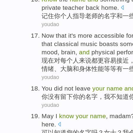
private
teacher
back home.
记住
你
个人
指导老师
的
名字
和
一
youdao
Now that
it
's
more
accessible
fo
that
classical
music
boasts som
mood
,
brain
,
and
physical
perfo
现在
对
每个
人
来说
都
更
容易接近
情绪
、
大脑
和
身体
性能
等等有
一
youdao
You
did not
leave
your
name
an
你
没有
留下
你
的
名字
，
我
不
知道
youdao
May
I
know
your
name
,
madam
here
.
可以
知道
您
的
名字
吗？
女士
？
我