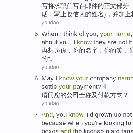
写
将
求职信
写在
邮件
的
正文
部分
话，写上
收信人
的
姓名
)，
并
加上
youdao
When
I
think
of
you
,
your
name
about
you, I
know
they are
not 
再想起
你
，
你
的
名字
，你的
笑
，
的”。
youdao
May
I
know
your
company
nam
settle
your
payment
?
请问
您
的
公司
全称
及
付款方式
？
youdao
And
,
you
know
,
I
'd
grown up
not
because
when
you
're
looking fo
boxes
and
the license plate tag