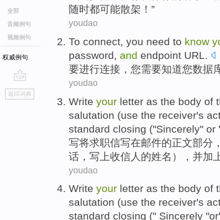
随时都可能散架！”
全部
youdao
音频例句
视频例句
To
connect
,
you
need to
know
y
password
,
and
endpoint
URL
.
权威例句
要
进行连接
，
您
需要
知道
您
数据
youdao
go
返回词典
top
Write
your
letter
as the
body
of
t
salutation
(use the
receiver
's
ac
standard
closing
("Sincerely" or
写
将
求职信
写在
邮件
的
正文
部分
话，写上
收信人
的
姓名
），
并
加
youdao
Write
your
letter
as the
body
of
t
salutation
(use the
receiver
's
ac
standard
closing
(" Sincerely "o