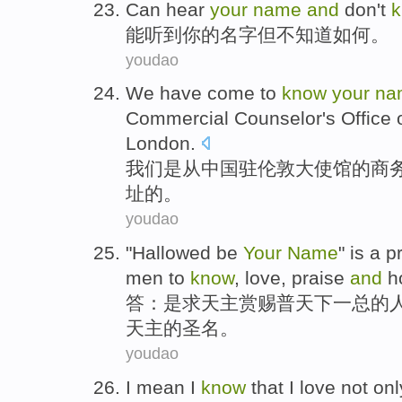
Can
hear
your
name
and
don
't
能
听到
你
的
名字
但
不
知道
如何。
youdao
We
have come to
know
your
na
Commercial
Counselor
's Office
London
.
我们
是从
中国
驻伦敦
大使馆
的
商
址
的。
youdao
"
Hallowed
be
Your
Name
"
is
a
p
men
to
know
,
love
,
praise
and
h
答：
是
求
天主
赏赐
普天下
一总的
天主
的
圣
名
。
youdao
I
mean
I
know
that
I
love
not onl