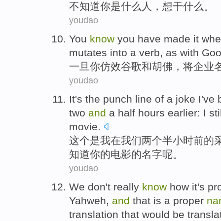
不
知道你
是
什么
人
，想干什么。
youdao
You
know
you
have
made
it wh
mutates
into a
verb
, as with
Goo
一旦
你
仿效
谷歌
和
胡佛
，将
企业
youdao
It
's
the
punch line
of
a
joke
I
've
two
and
a half
hours
earlier
: I
sti
movie
.
这个
是
我
在
我们
两个
半
小时
前
的
知道
你
的
电影
的
名字
呢。
youdao
We
don't
really
know
how
it's
pr
Yahweh
,
and
that
is
a proper
na
translation that
would be
transla