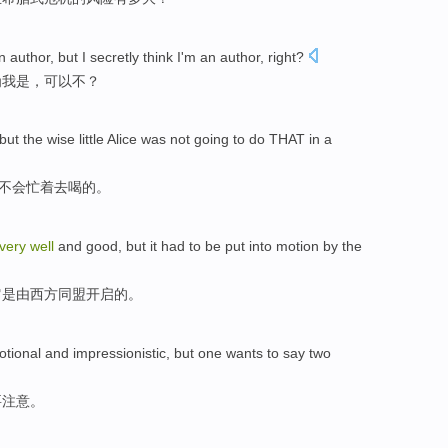
n
author
,
but
I
secretly
think
I
'm an
author, right?
为
我
是
，可以不？
but
the
wise
little
Alice was
not
going
to do THAT in
a
不会
忙
着
去
喝的。
very
well
and good,
but
it
had to
be
put into motion
by the
它
是
由
西方
同盟开启
的。
tional and impressionistic,
but
one
wants
to say
two
要
注意。