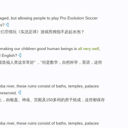
taged
,
but
allowing
people
to play
Pro Evolution
Soccer
bs
?
人们
尽情
玩《
实况
足球》游戏
而
拇指不必起水泡？
 making
our
children
good
human beings
is
all
very
well
,
d
English
?
能造福
人类
这
非常
好
” ，“
但是
数学
，
自然科学
，英语，这些
mba
river, these
ruins
consist of
baths,
temples
,
palaces
reserved
.
上
，
由
银盘、
神庙
、
宫殿
及
150多间的
房子
组成，
这些都
保存
mba
river, these
ruins
consist of
baths,
temples
,
palaces