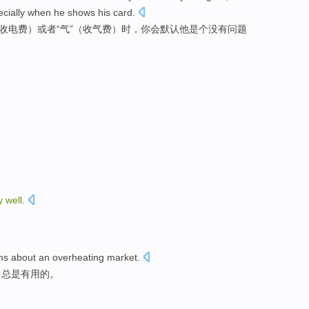
ecially when
he
shows
his
card
.
（收电费）
或者
“
气
”（收气费）时，
你
会默认
他
是个
没有问题
ry
well
.
ms
about
an overheating
market
.
中总是有用的。