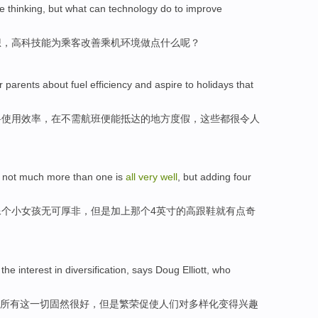
e
thinking
,
but
what
can
technology
do to
improve
想
，
高科技
能为乘客
改善
乘机环境
做
点
什么
呢？
r
parents
about
fuel
efficiency
and aspire to
holidays
that
料
使用效率
，在
不
需
航班便能抵达的地方
度假
，这些
都
很
令人
 not
much
more than
one
is
all
very
well
,
but
adding
four
像
个
小女孩无可厚非，
但是
加上
那个
4
英寸
的
高跟鞋
就
有点奇
the interest
in
diversification
,
says
Doug
Elliott
, who
所有
这一切固然
很
好
，
但是
繁荣
促使
人们
对
多样化
变得兴趣