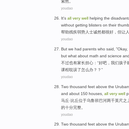
索然。
youdao
It's
all
very
well
helping
the disadvan
without
getting blisters on
their thum
帮助
残疾
弱势人士诚然
都
很
好
，
但
让
youdao
But
we had
parents who
said, "
Okay
,
but
what about
math
and
science
an
不过
也
有
家长
担心：“
好
吧，
我们
孩子
课程耽误了怎么办？？”
youdao
Two thousand
feet
above
the Uruba
and
about 150
houses
,
all
very
well
p
马丘·比丘
位于
乌
鲁班巴河
两千
英尺
之
的
十分
完整
。
youdao
Two thousand
feet
above
the Uruba