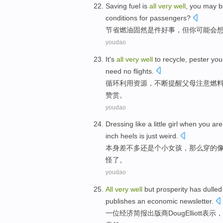
Saving
fuel
is
all
very
well
,
you
may
b
conditions
for
passengers
?
节省
燃油
固然是件
好事
，
但
你
可能
会
youdao
It's
all
very
well
to
recycle
,
pester
you
need
no
flights
.
循环利用资源
，不断提醒
父母
注意
燃
赞赏
。
youdao
Dressing
like
a
little
girl
when you are
inch
heels
is just
weird
.
本身
差不多
还是
个
小
女孩
，那么
穿
的
怪了。
youdao
All
very
well
but
prosperity
has dulled
publishes
an
economic
newsletter
.
一位
经济
简报
出版商Doug
Elliott
表示
，