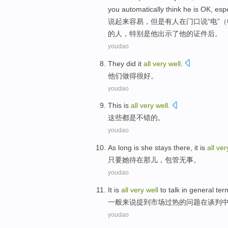
you
automatically
think
he
is
OK
,
esp
说起来
容易
，
但是
有人
在
门口
说
“
电
”
的人，
特别是
他
出示了
他
的
证件后
。
youdao
They
did
it
all
very
well
.
他们
做
得
很
好。
youdao
This
is
all
very
well
.
这些
都
是
不错
的。
youdao
As long
is
she
stays
there
, it is
all
ve
只要
她
待
在
那儿
，包管无事。
youdao
It is
all
very
well
to
talk
in
general
ter
一般
来说提到
市场
过热
的问题
在
谈判
youdao