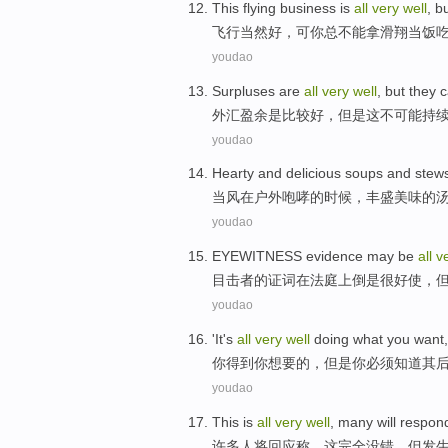
This flying
business is
all
very
well
,
b
飞行
当然
好
，
可
你
总不能
拿
滑翔当饭
youdao
Surpluses
are
all
very
well
,
but
they 
外汇盈余
是
比较
好
，
但是
这不
可能
持
youdao
Hearty and
delicious
soups and
stew
当
风
在户外
咆哮
的时候，
丰盛美味
的
youdao
EYEWITNESS
evidence
may be
all
v
目击者
的
证词
在
法庭
上倒是
很
好使，
youdao
'It's
all
very
well
doing what
you
want
你
得到
你
想要
的，
但是
你
必须
知道
其
youdao
This
is
all
very
well
,
many
will
respon
许多人
将
回应
称，
这
完全
没错，
但
发