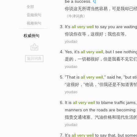
be a success
.
全部
你
说
这
无所谓
当然
容易，
可是
我
却已
音频例句
《牛津词典》
视频例句
It
's
all
very
well
to
say
you
are
waitin
你
说
你
在
等
，
这
很
好
；
我
也在等。
权威例句
youdao
Yes
, it
's
all
very
well
,
but
I
see
nothin
go
返回词典
是的
，
一切
都
很
好
，
但是
我
看
不见
它
top
youdao
"
That
is
all
very
well
,"
said
he
, "
but
sti
“
这
很
好
，”
他
说
，“
但
我
还是
不
知道
害
youdao
It is
all
very
well
to
blame
traffic
jams
manners on the roads
are
becoming
指责
交通
堵塞
、
汽油价格
和
现代
生活
youdao
It's
all
very
well
to say
that,
but
some