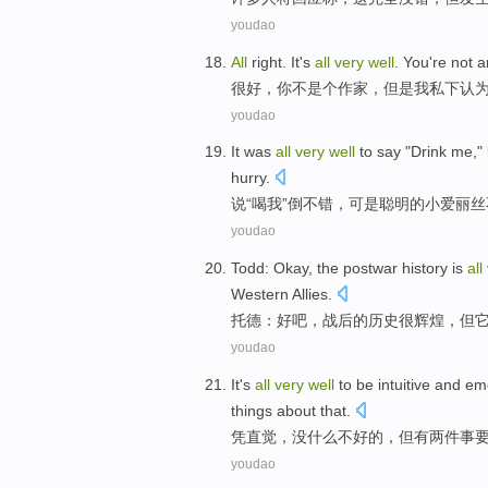
youdao
All
right.
It's
all
very
well
.
You
're not
a
很
好，
你
不
是个
作家
，
但是
我
私下
认
youdao
It was
all
very
well
to
say
"
Drink
me
,"
hurry
.
说
“
喝
我
”倒
不错
，
可是
聪明
的
小
爱丽丝
youdao
Todd
:
Okay
,
the postwar
history
is
all
Western
Allies
.
托德
：
好吧
，
战后
的
历史
很
辉煌，
但
youdao
It's
all
very
well
to be
intuitive
and emo
things about
that.
凭直觉
，没什么不好的，
但
有
两
件
事
youdao