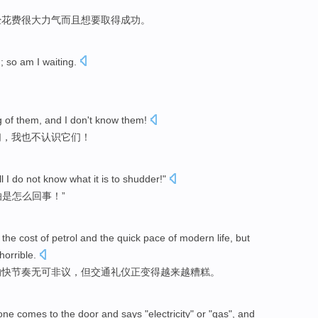
经
花费
很大
力气
而且
想
要取得成功。
g
; so
am I
waiting
.
g of
them
, and
I
don't
know
them
!
们
，我也
不
认识
它们！
ll
I
do not
know
what
it is to
shudder
!"
怕是
怎么
回事
！”
, the cost of
petrol
and
the
quick
pace
of
modern
life
,
but
horrible
.
的
快
节奏
无可非议，
但
交通
礼仪
正
变得越来越
糟糕
。
one comes
to
the door
and
says
"
electricity
"
or
"
gas
", and