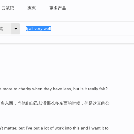
云笔记
惠惠
更多产品
英
e
more
to
charity
when
they
have less
,
but
is
it
really
fair
?
更多
东西，
当
他们自己
却
没
那么多东西的时候，
但是
这
真的公
n't
matter
,
but
I
've
put
a lot
of work into this
and
I want
it to