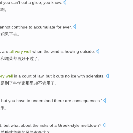
ut
you
can’t
eat
a glide
, you know.
吃
啊。
cannot
continue to
accumulate
for ever.
续
积累下去。
s
are
all
very
well
when
the wind
is
howling
outside.
汤和
炖菜
都
再
好
不过了。
ery
well
in
a court
of law,
but
it cuts
no ice
with
scientists
.
但是
到了
科学家那里却不管
用了
。
,
but
you
have to
understand
there are
consequences
.'
后果
。
d
,
but
what about the
risks
of
a
Greek-style
meltdown
?
生
希腊式
危机
的
风险
有多大？