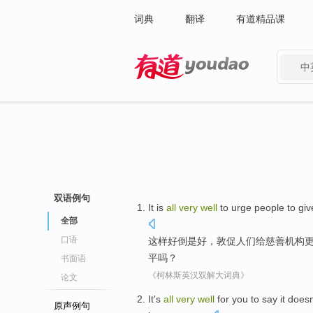
词典
翻译
有道精品课
中
有道 - 网易旗下搜索
双语例句
It
is
all
very
well
to
urge
people
to giv
全部
口语
这样
好
倒是
好，
敦促
人们
给
慈善
机构
平吗？
书面语
《柯林斯英汉双解大词典》
论文
It
's
all
very
well
for
you
to
say
it does
原声例句