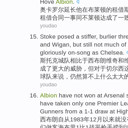
Hove
Albion
.
奥
卡罗尔
延长
他
在
布
莱顿
的
租借
租借
合同
一事
同
不莱顿达成了一
youdao
Stoke
posed a stiffer, burlier thr
and
Wigan
,
but
still
not
much
of
gloriously
on-song as
Chelsea
.
斯托
克城队
相比于
西
布朗
维奇
和
成了更大
的
威胁
，
但
对于切尔西
球队来说，
仍然
算不上什么太大
youdao
Albion
have not
won
at Arsenal
have taken
only
one
Premier L
Gunners
from a
1-1 draw at
Hig
西
布朗
自从
1983年
12月
以来就
没
们做客
海
布里1比1
战平
枪手捞
到