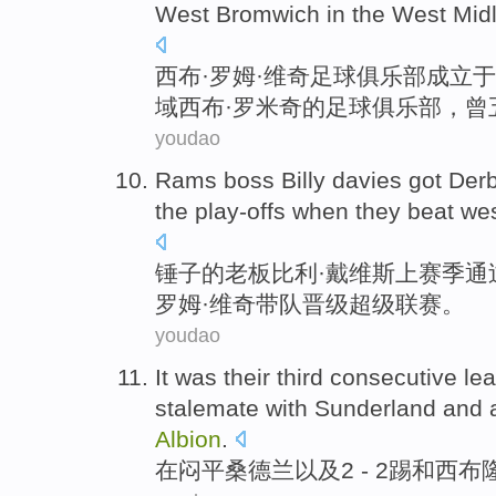
West Bromwich in the West
Mid
西
布·罗姆·
维奇
足球俱乐部
成立
于
域
西布·罗米奇的足球俱乐部，曾
youdao
Rams
boss
Billy
davies
got Der
the play-offs
when they
beat
we
锤子
的
老板
比利
·
戴维斯
上赛季
通
罗姆·
维奇
带队晋级超级联赛。
youdao
It
was
their
third
consecutive
le
stalemate with
Sunderland
and
Albion
.
在闷平
桑德兰
以及
2
- 2踢和
西
布