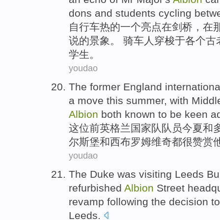
dons
and
students
cycling bet
自行车
热
的
一
个
亮点
在
剑桥
，
在
说的景象。 骑车人穿梭于
各个
古
学生
。
youdao
The former
England
internation
a
move
this
summer
,
with Midd
Albion
both
known to
be keen
a
这位
前
英格兰
国家队
队员
今夏
和
尔斯堡
和
西
布罗
姆维奇
都
很
赞赏
youdao
The Duke
was visiting
Leeds
Bu
refurbished
Albion
Street
headqu
revamp
following the decision
t
Leeds
.