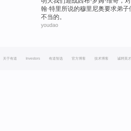
明天
我们
迎战
西
布·罗姆·
维奇
，对
翰·
特里
所说
的
穆里尼奥
要求
弟子
不当的。
youdao
关于有道
Investors
有道智选
官方博客
技术博客
诚聘英