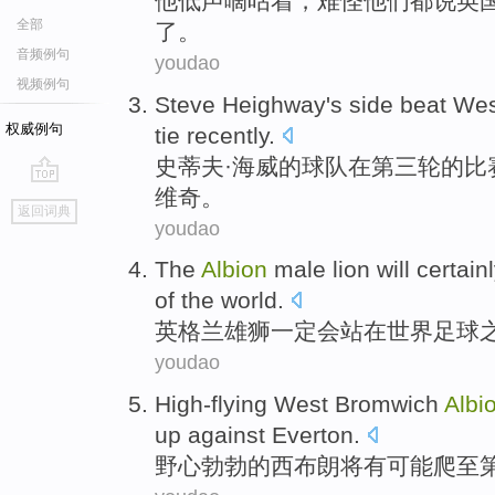
他
低声嘀咕着
，
难怪
他们
都
说
英
全部
了。
音频例句
youdao
视频例句
Steve Heighway
's
side
beat
Wes
权威例句
tie
recently
.
史蒂夫
·海威的
球队
在
第三
轮
的
比
维奇。
go
返回词典
top
youdao
The
Albion
male lion will
certain
of the
world
.
英格兰
雄狮
一定
会
站
在
世界
足球
youdao
High-flying
West
Bromwich
Albi
up
against Everton
.
野心勃勃的
西
布朗
将有可能爬
至