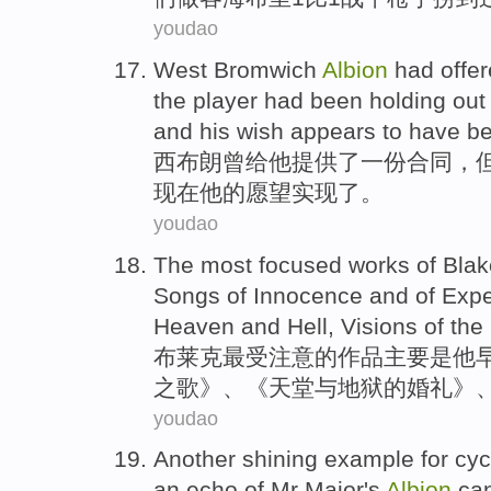
youdao
West
Bromwich
Albion
had
offe
the player
had
been holding
out
and
his
wish
appears to
have be
西
布朗
曾
给
他
提供了
一
份合同
，
现在
他
的
愿望
实现了。
youdao
The most
focused
works
of
Blak
Songs
of
Innocence
and
of
Expe
Heaven
and
Hell
,
Visions
of the
布莱克
最
受
注意
的
作品
主要
是
他
之歌》、《
天堂
与
地狱
的
婚礼
》
youdao
Another
shining
example for
cyc
an
echo
of
Mr
Major's
Albion
ca