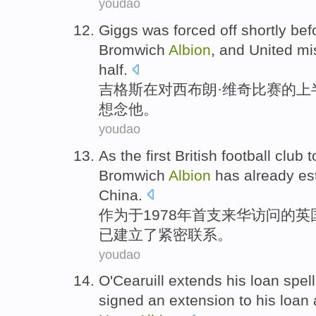
youdao
Giggs
was
forced off shortly bef
Bromwich
Albion
, and
United
mi
half.
吉格斯
在对
西
布朗·
维奇
比赛的上
想念
他。
youdao
As
the first
British
football club
t
Bromwich
Albion
has already
es
China
.
作为
于1978年
首
支来华
访问
的
英
已
建立了
紧密
联系
。
youdao
O
'Cearuill
extends
his
loan
spel
signed
an
extension
to his loan