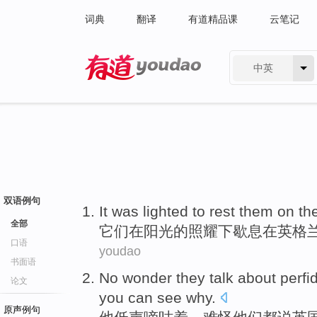
词典
翻译
有道精品课
云笔记
中英
有道 - 网易旗下搜索
双语例句
It was lighted to rest
them
on
th
全部
它们
在
阳光
的
照耀下歇息在
英格
口语
youdao
书面语
No wonder
they
talk
about perfi
论文
you can
see
why
.
原声例句