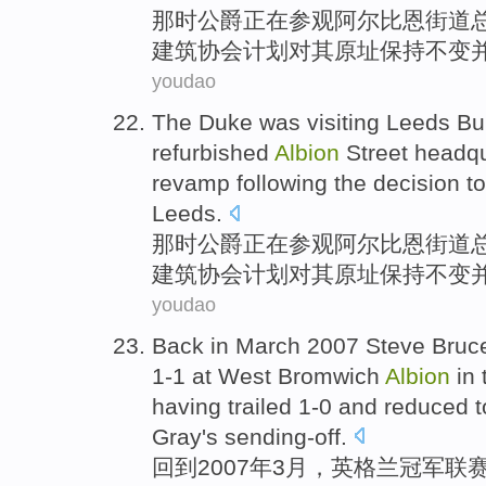
那时
公爵
正在
参观阿尔比恩
街道
建筑
协会
计划对
其
原址
保持
不变
youdao
The Duke
was visiting
Leeds
Bu
refurbished
Albion
Street
headqu
revamp
following the decision
t
Leeds.
那时
公爵
正在
参观
阿尔
比恩
街道
建筑
协会
计划对
其
原址
保持
不变
youdao
Back
in
March
2007 Steve
Bruc
1-1 at West
Bromwich
Albion
in 
having
trailed 1-0
and reduced 
Gray
's
sending-off
.
回到
2007年
3月
，
英格兰
冠军联