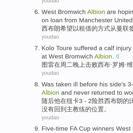
youdao
West
Bromwich
Albion
are
hopi
on loan
from
Manchester United
西
布朗
希望
以
租借
的方式
从
曼联
youdao
Kolo Toure suffered
a
calf
injury
at
West
Bromwich
Albion
.
图雷
在
周二
晚上
击败
西
布·罗姆·
维
youdao
Was
taken ill
before
his
side's 3
Albion
and
never
returned to
wor
随后
他
在纽卡3 - 2险胜
西
布朗
的
没有
回到
主教练的位置。
youdao
Five-time
FA Cup
winners
West