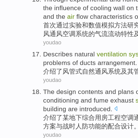
the
influence
of
cooling
wall on
and
the
air
flow
characteristics
o
首次
通过
实验
和
数值
模拟
方法研
风通风
空调
系统
的气流
流动
特性
youdao
Describes
natural
ventilation
sy
problems
of
ducts
arrangement
.
介绍了
风管
式
自然
通风
系统
及其
youdao
The
design
contents
and
plans
o
conditioning
and
fume exhaust
building are
introduced
.
介绍了
某地下综合用房工程
空调
方案
与
战时
人防功能
的
配合设计
youdao