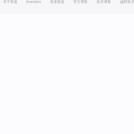
关于有道
Investors
有道智选
官方博客
技术博客
诚聘英