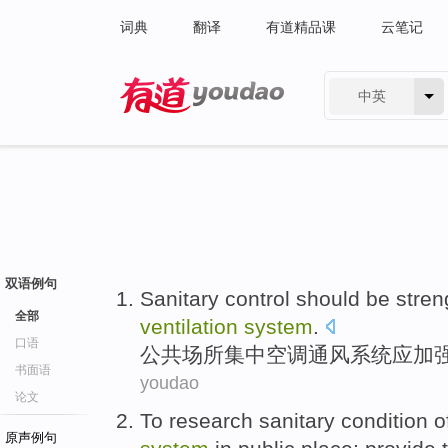
词典
翻译
有道精品课
云笔记
中英
有道 - 网易旗下搜索
双语例句
Sanitary
control
should be
stren
全部
ventilation
system
.
口语
公共场所
集中
空调
通风
系统
应
加
书面语
youdao
论文
To
research
sanitary
condition
o
原声例句