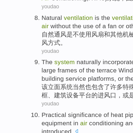
youdao
Natural
ventilation
is
the
ventila
air
without
the
use
of
a fan
or
ot
自然
通风
是
不
使用
风扇
和
其他
机
风方式。
youdao
The
system
naturally
incorporat
large
frames
of
the
terrace Win
building
service platforms
,
or
th
该
立面
系统
当然
也
包含
了许多
特
框
、
建筑
设备
平台的
进风口
，
或
youdao
Practical significance
of
heat pi
equipment
in
air
conditioning
a
introduced
.