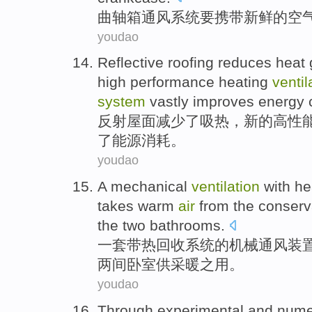
曲轴箱
通风
系统
要携带
新鲜
的
空
youdao
Reflective
roofing
reduces
heat 
high performance
heating
ventil
system
vastly
improves
energy
反射
屋面
减少
了
吸热
，
新的
高性
了
能源
消耗
。
youdao
A
mechanical
ventilation
with
he
takes
warm
air
from
the conserv
the
two
bathrooms.
一套
带
热
回收
系统
的
机械
通风装
两间卧室供采暖之用。
youdao
Through
experimental
and
nume