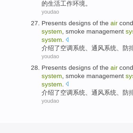
的
生活工作
环境。
youdao
Presents
designs
of
the
air
condi
system
,
smoke
management
sy
system
.
介绍了
空调
系统
、
通风
系统、
防
youdao
Presents
designs
of
the
air
condi
system
,
smoke
management
sy
system
.
介绍了
空调
系统
、
通风
系统、
防
youdao