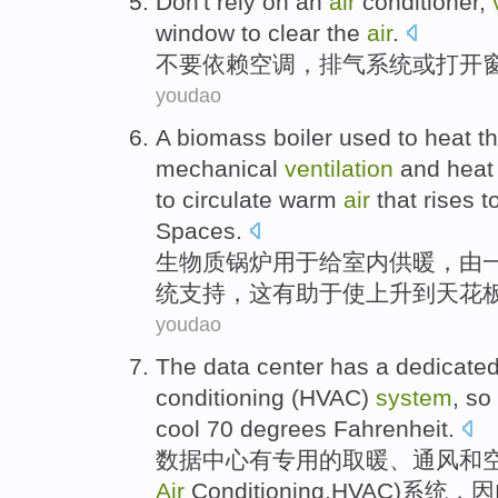
Don't
rely on
an
air
conditioner
,
window
to
clear the
air
.
不要
依赖
空调
，
排气
系统
或
打开
youdao
A
biomass
boiler
used to
heat
th
mechanical
ventilation
and
heat
to
circulate
warm
air
that
rises
t
Spaces
.
生物质
锅炉
用于
给
室内
供暖
，
由
统
支持
，
这
有助于
使
上升
到
天花
youdao
The
data
center
has a
dedicate
conditioning
(
HVAC
)
system
,
so
cool 70
degrees Fahrenheit
.
数据
中心
有
专用
的
取暖
、
通风
和
Air
Conditioning,
HVAC
)
系统
，
因