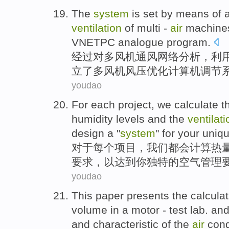
The
system
is set by means
of
ventilation
of
multi
-
air
machine
VNETPC
analogue
program
.
经过对
多
风机
通风
网络
分析
，
利
立了多风机风压优化
计算机
调节
youdao
For
each
project
,
we
calculate t
humidity
levels
and
the
ventilati
design a "
system
" for
your
uniq
对于
每个
项目
，
我们
都会
计算
热
要求
，
以
达到
你
独特的
空气
管理
youdao
This paper
presents
the
calculat
volume
in a
motor
- test lab.
an
and
characteristic
of the
air
cond