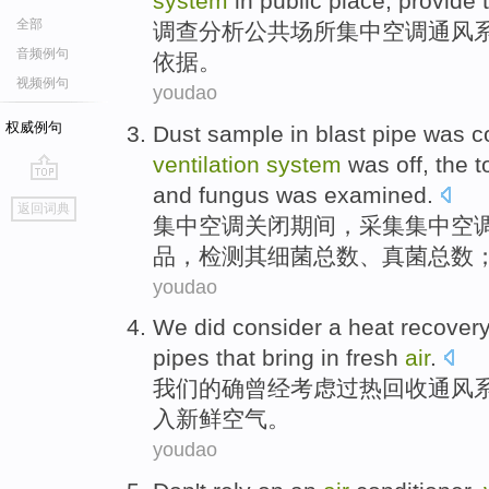
system
in
public
place
;
provide
全部
调查分析
公共
场所
集中
空调
通风
音频例句
依据
。
视频例句
youdao
权威例句
Dust
sample
in
blast
pipe was
c
ventilation
system
was
off
, the
t
and
fungus
was
examined
.
go
返回词典
top
集中
空调
关闭
期间，
采集
集中
空
品
，检测
其
细菌总数
、真菌
总数
youdao
We
did
consider
a
heat
recover
pipes
that
bring in
fresh
air
.
我们
的确曾经
考虑
过热
回收
通风
入
新鲜
空气。
youdao