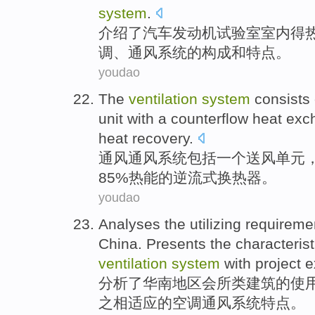
system
.
介绍了
汽车发动机
试验室
室内得
调
、
通风
系统
的
构成
和
特点
。
youdao
The
ventilation
system
consists
unit
with
a
counterflow heat
exc
heat
recovery
.
通风
通风
系统
包括
一
个送风
单元
85%
热能
的
逆流
式
换热器
。
youdao
Analyses
the
utilizing
requireme
China
.
Presents
the
characterist
ventilation
system
with
project
e
分析了
华南
地区
会所
类
建筑
的
使
之
相适应
的空调
通风
系统
特点
。