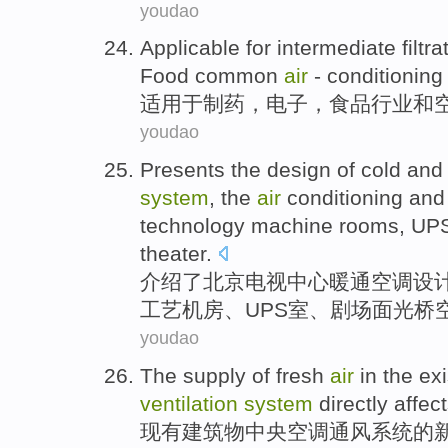
youdao
Applicable for
intermediate
filtra
Food
common
air
- conditioning
适用
于
制药
，
电子
，
食品
行业和
youdao
Presents
the
design
of
cold
and
system
, the
air
conditioning
an
technology
machine
rooms
,
UP
theater
.
介绍了
北京
电视
中心暖通
空调
设
工艺
机房
、
UPS
室
、剧场
面
光桥
youdao
The
supply
of
fresh
air
in the
exi
ventilation
system
directly
affec
现有
建筑物中央
空调
通风
系统
的