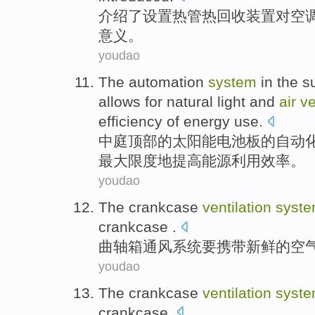
介绍了
设置
热管
热
回收
装置
对
空
意义。
youdao
The
automation
system
in the
s
allows for
natural light
and
air
ve
efficiency
of
energy
use
.
中
庭
顶部
的
太阳能
电池板
的
自动
最大
限度地提高
能源
利用
效率
。
youdao
The
crankcase
ventilation
syst
crankcase .
曲轴箱
通风
系统
要携带
新鲜
的
空
youdao
The
crankcase
ventilation
syst
crankcase.