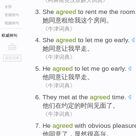
《柯林斯英汉双解大词典》
全部
She
agreed
to
rent
me
the
room
音频例句
她
同意
租给
我
这个
房间
。
视频例句
《牛津词典》
权威例句
She
agreed
to
let
me
go
early
.
她
同意
让
我
早
走
。
go
《牛津词典》
返回词典
top
He
agreed
to
let
me
go
early
.
他
同意
让
我
早
走
。
《牛津词典》
They
met
at
the
agreed
time
.
他们
在
约定
的
时间
见面了
。
《牛津词典》
He
agreed
with
obvious
pleasur
他
同意
了，
显然
很高兴
。