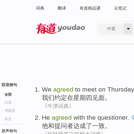
词典
翻译
有道精品课
云笔记
中英
有道 - 网易旗下搜索
双语例句
We
agreed
to
meet
on Thursday
全部
我们
约定
在
星期四
见面
。
口语
《牛津词典》
书面语
He
agreed
with
the questioner
.
论文
他
和
提问者
达成了一致
。
原声例句