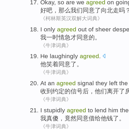
Okay
,
so are
we
agreed
on
goin
好吧
，
那么
我们
同意
了向北
走
吗
《柯林斯英汉双解大词典》
I
only
agreed
out
of
sheer
despe
我
一时情急
才
同意
的
。
《牛津词典》
He
laughingly
agreed
.
他
笑着
同意了
。
《牛津词典》
At
an
agreed
signal
they
left
th
收到
约定
的
信号
后，
他们
离开
了
《牛津词典》
I
stupidly
agreed
to
lend
him
the
我
真
傻
，竟然
同意
借给
他
钱
了
。
《牛津词典》