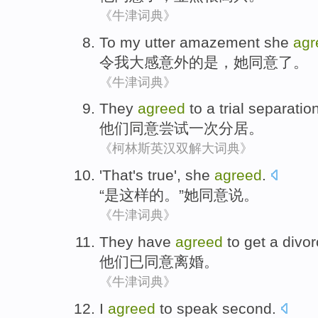
《牛津词典》
To
my
utter amazement
she
agr
令
我
大
感
意外的是，
她
同意了。
《牛津词典》
They
agreed
to
a
trial separatio
他们
同意
尝试
一次
分居。
《柯林斯英汉双解大词典》
'
That's
true
',
she
agreed
.
“
是
这样
的。”
她
同意说
。
《牛津词典》
They
have
agreed
to
get a divo
他们
已
同意
离婚
。
《牛津词典》
I
agreed
to
speak
second
.