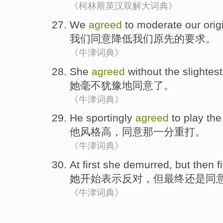
《柯林斯英汉双解大词典》
We
agreed
to
moderate
our
orig
我们
同意
降低
我们
原先
的
要求
。
《牛津词典》
She
agreed
without
the
slightes
她
毫不犹豫地
同意
了
。
《牛津词典》
He
sportingly
agreed
to
play
the
他
风格
高，
同意
那
一
分
重
打
。
《牛津词典》
At first
she
demurred
,
but
then f
她
开始表示反对
，
但
最终
还是同
《牛津词典》