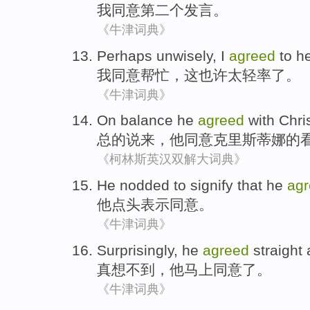
我
同意
第二个
发言
。
《牛津词典》
Perhaps
unwisely
,
I
agreed
to
h
我
同意
帮忙
，
这也许
太轻率了
。
《牛津词典》
On balance
he
agreed
with
Chri
总的说
来，
他
同意
克里斯蒂娜
的
《柯林斯英汉双解大词典》
He
nodded
to
signify that
he
ag
他
点头
表示
同意
。
《牛津词典》
Surprisingly
,
he
agreed
straight
真想不到
，
他
马上
同意
了。
《牛津词典》