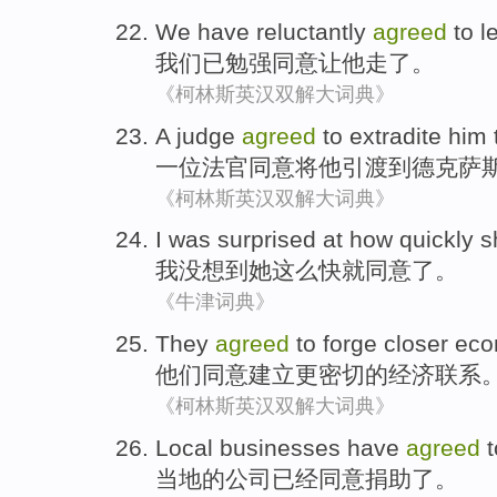
We
have
reluctantly
agreed
to
l
我们
已
勉强
同意
让
他
走了
。
《柯林斯英汉双解大词典》
A
judge
agreed
to
extradite
him
一位
法官
同意
将
他
引渡
到
德克萨
《柯林斯英汉双解大词典》
I
was surprised at
how
quickly
s
我
没想到
她
这么
快就
同意了
。
《牛津词典》
They
agreed
to
forge
closer
eco
他们
同意
建立
更密切
的
经济
联系
《柯林斯英汉双解大词典》
Local
businesses
have
agreed
t
当地
的
公司
已经
同意
捐助了
。