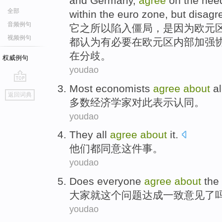
and
Germany
,
agree
on
the
need
全部
within the
euro
zone,
but
disagr
音频例句
它
之所以
陷入僵局，
是因为
欧元
视频例句
都认为
有
必要
在
欧元区内部
加强
在分歧。
权威例句
youdao
Most
economists
agree
about
al
go
返回词典
top
多数
经济学家
对此表示认同
。
youdao
They
all
agree
about
it
.
他们
都
同意
这件
事。
youdao
Does
everyone
agree
about
the
大家
就
这个
问题
达成
一致意见了
youdao