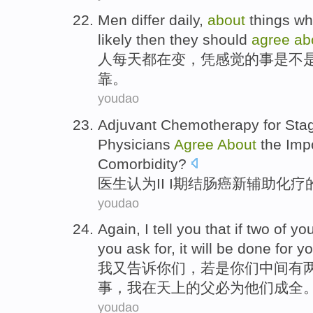
Men
differ daily
,
about
things
whi
likely then they should
agree
ab
人
每天
都在变，
凭感觉
的
事是不
靠
。
youdao
Adjuvant
Chemotherapy
for
Stag
Physicians
Agree
About
the
Imp
Comorbidity
?
医生
认为
II I
期
结肠癌
新辅助
化疗
youdao
Again
,
I
tell
you
that
if
two
of yo
you
ask for
,
it will be
done
for
yo
我
又
告诉
你们
，
若是
你们中间有
事，
我
在
天上
的
父
必
为
他们成全
youdao