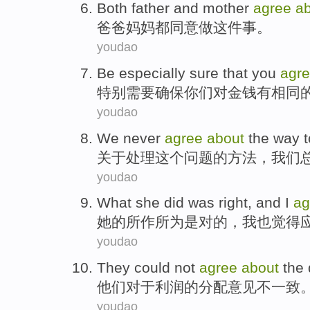
Both
father and
mother
agree
a
爸爸
妈妈
都
同意做
这件
事。
youdao
Be
especially
sure that
you
agr
特别
需要
确保
你们
对
金钱
有
相同
youdao
We
never
agree
about
the
way
t
关于
处理
这个
问题
的
方法
，
我们
youdao
What
she
did
was
right
, and
I
a
她
的
所作所为
是
对
的，
我
也
觉得
youdao
They
could not
agree
about
the
他们
对于
利润
的
分配
意见
不
一致
youdao