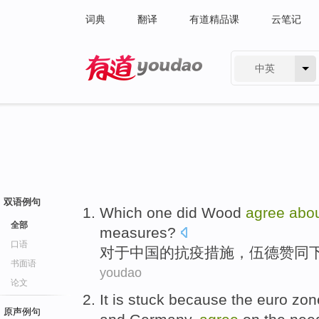
词典
翻译
有道精品课
云笔记
中英
有道 - 网易旗下搜索
双语例句
W
hich one did Wood
agree
abo
全部
measures?
口语
对
于中国的抗疫措施，伍德赞同
书面语
youdao
论文
It
is stuck
because
the
euro
zon
原声例句