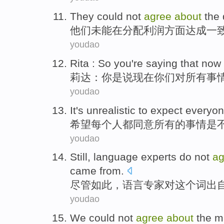
They
could not
agree
about
the
他们
未能
在
分配
利润方面
达成一
youdao
Rita
: So
you
're
saying that
now
莉达
：
你
是
说
现在
你们
对
所有事
youdao
It's
unrealistic
to expect
everyo
希望
每个人都
同意
所有的事情
是
youdao
Still
,
language
experts
do not
ag
came from
.
尽管如此
，
语言
专家
对
这个
词出
youdao
We
could not
agree
about
the
m