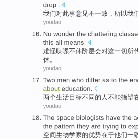
drop .
我们
对
此事
意见
不
一致
，
所以
我
youdao
No wonder
the
chattering
classe
this
all
means
.
难怪
喋喋
不休阶层会
对
这
一切
所
休。
youdao
Two
men who
differ
as to
the
en
about
education
.
两个
生活
目标
不同
的
人
不能
指望
youdao
The
space
biologists
have
the
a
the
pattern
they are trying to
exp
空间
生物学
家
的
优势
在于
他们
一