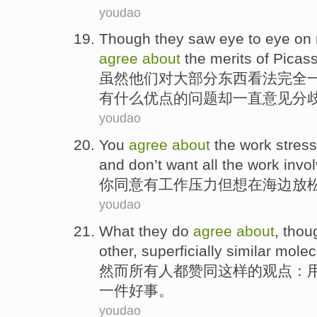
youdao
Though
they
saw eye to eye
on
agree
about
the
merits
of
Picas
虽然
他们
对
大部分
东西
看法
完全
有什么
优点
的
问题却一直意见分
youdao
You
agree
about
the
work
stress
and
don’t
want
all
the
work
invo
你
同意
有
工作
压力
但
想
在
海边
放
youdao
What
they do
agree
about
, thou
other,
superficially
similar
molec
然而所有
人
都
赞同这样的
观点
：
一
件好事。
youdao