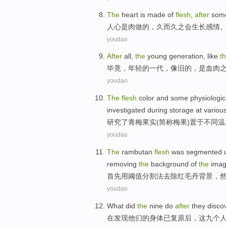
The
heart
is
made
of
flesh
,
after
some
人心
是
肉
做
的
，久
而久之会生长
感情
youdao
After
all
,
the
young
generation
,
like
t
毕竟
，
年轻
的
一代
，
像
旧
的，
是
血肉
youdao
The
flesh
color
and
some
physiologic
investigated
during storage
at
variou
研究
了
青梅
果实
(简称梅果)
置于
不同
温
youdao
The
rambutan
flesh
was
segmented
removing
the
background
of
the
imag
首先
用
阈值
分割
法
去除红毛丹
背景，
youdao
What did
the
nine
do
after
they
disco
在
发现
他们
的身体
已
复原
后
，
这
九个