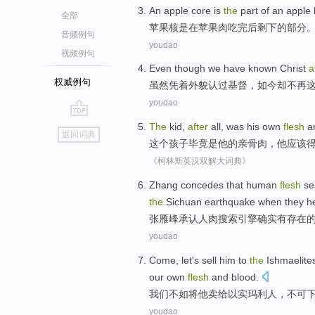
An
apple
core
is
the
part
of
an apple
全部
苹果
核
是
在苹果
肉
吃
完
后
剩下
的
部分
音频例句
youdao
视频例句
Even though
we have known
Christ
a
权威例句
虽然
凭着外貌
认
过
基督
，
如今
却
不再
youdao
go
The
kid
,
after
all,
was
his
own
flesh
an
返回词典
top
这个
孩子
毕竟
是
他
的亲骨肉
，
他
应该
《柯林斯英汉双解大词典》
Zhang
concedes
that
human
flesh
se
the
Sichuan
earthquake
when they
h
张雁峰
承认
人
肉
搜索
引擎
确实
有
存在
youdao
Come,
let
's
sell
him
to
the
Ishmaelite
our
own
flesh
and blood.
我们
不如将
他
卖
给以
实
玛利人，
不可
youdao