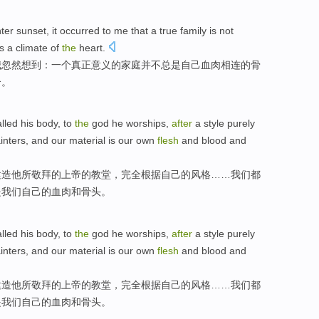
ter
sunset
,
it occurred
to
me
that
a
true
family
is not
is
a climate
of
the
heart
.
我
忽然
想到：
一个
真正意义
的
家庭
并不
总是
自己
血肉
相连
的
骨
合。
alled
his
body
, to
the
god
he
worships
,
after
a
style
purely
inters
, and
our
material
is
our own
flesh
and blood
and
建造
他
所
敬
拜
的
上帝
的教堂，
完全根据
自己的
风格
……
我们
都
是
我们
自己
的
血肉
和
骨头
。
alled
his
body
, to
the
god
he
worships
,
after
a
style
purely
inters
, and
our
material
is
our own
flesh
and blood
and
建造
他
所
敬
拜
的
上帝
的教堂，
完全根据
自己的
风格
……
我们
都
是
我们
自己
的
血肉
和
骨头
。