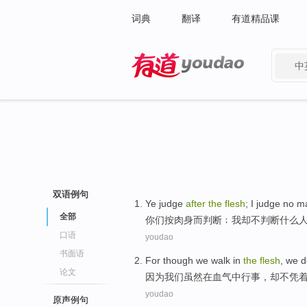
词典
翻译
有道精品课
中
有道 - 网易旗下搜索
双语例句
Ye
judge
after
the
flesh
;
I
judge
no
m
全部
你们
按
肉身
而
判断
﹔
我
却
不
判断什么
口语
youdao
书面语
For
though
we
walk
in
the
flesh
,
we d
论文
因为
我们
虽然
在
血气
中
行事
，
却
不凭
youdao
原声例句