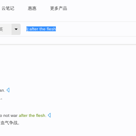
云笔记
惠惠
更多产品
英
an
.
人
。
o
not
war
after
the
flesh
.
着血气
争战
。