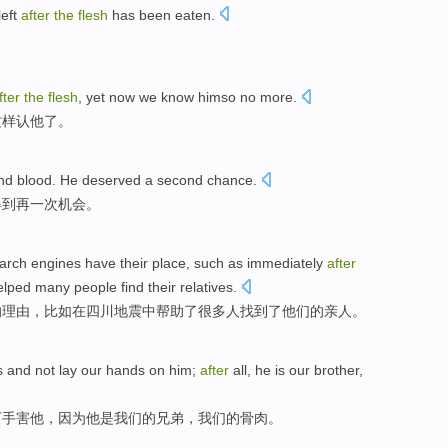
left
after
the
flesh
has been eaten
.
。
fter
the
flesh
,
yet now
we know
himso
no more
.
这样
认
他
了
。
d blood.
He
deserved
a
second
chance
.
得到再
一
次
机会
。
arch
engines
have
their
place,
such as
immediately
after
elped
many
people
find
their relatives
.
的理由，
比如
在
四川
地震中
帮助了
很多
人
找到
了
他们
的亲人。
s
and
not
lay our
hands
on
him
;
after
all,
he
is
our
brother
,
下手
害他，
因为
他
是
我们
的
兄弟
，我们
的骨肉
。