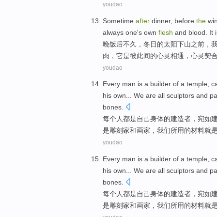
youdao
Sometime
after
dinner
,
before
the
win
always
one
's
own
flesh
and blood.
It
晚饭
后不久，
冬日
的太阳
下山
之前
，
肉，
它
是
彼此间的心灵相通，心灵契
youdao
Every
man
is
a
builder
of
a temple, c
his
own
...
We
are all
sculptors
and
pa
bones
.
每个
人
都
是
自己
身体
的
建造
者，宛如
是
雕刻家
和
画家
，
我们
所用的
材料
就
youdao
Every
man
is
a
builder
of
a temple, c
his
own
...
We
are all
sculptors
and
pa
bones
.
每个
人
都
是
自己
身体
的
建造
者，宛如
是
雕刻家
和
画家
，
我们
所用的
材料
就