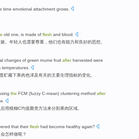
 time
emotional attachment
grows
.
。
he
old
one,
is
made
of
flesh
and
blood.
之躯
。年轻人也需要尊重，他们也有能力
和
良好
的
思想。
al
changes
of
green mume
fruit
after
harvested were
s
temperatures
.
度
贮藏
下
果肉
色泽
及
有关
的
主要生理指标
的
变化
。
using
the
FCM (
fuzzy
C-mean)
clustering
method
after
e.
然后
用
模糊
C均值
聚类
方法
来分割
果肉
区域。
vered that
their
flesh
had
become healthy again?
人
会怎样做
呢？