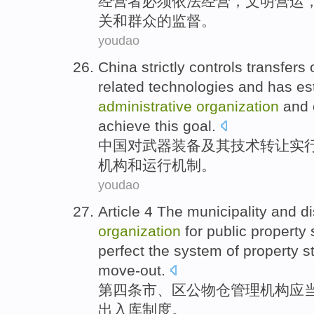
经营者
必须依法
经营
，
文明营运
关
和
群众
的
监督
。
youdao
China
strictly
controls
transfers
related
technologies
and
has es
administrative
organization
and
achieve this goal.
中国
对
武器
装备
及其
技术
转让实
机构
和
运行
机制。
youdao
Article 4
The
municipality
and
di
organization
for public property
perfect
the
system
of
property
s
move-out
.
第四
条
市
、
区
公物
仓
管理
机构
应
出入库
制度
。