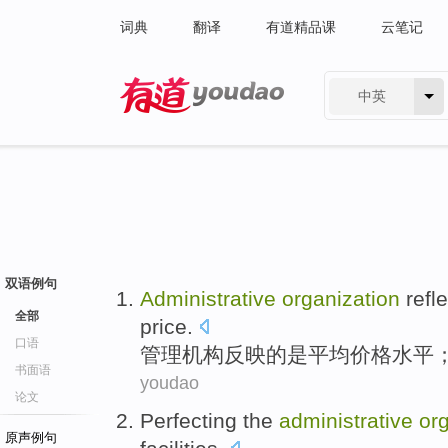
词典
翻译
有道精品课
云笔记
中英
有道 - 网易旗下搜索
双语例句
Administrative
organization
refl
全部
price
.
口语
管理
机构
反映
的是
平均
价格
水平
书面语
youdao
论文
Perfecting
the
administrative
or
原声例句