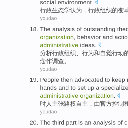
social
environment
.
行政
生态学
认为
，
行政
组织
的
变
youdao
The analysis
of
outstanding
the
organization
,
behavior
and
acti
administrative
ideas
.
分析
行政
组织
、
行为
和
自觉行动
念
作调查
。
youdao
People then advocated
to keep 
hands and
to set up a
specializ
administrative
organization
.
时人
主张路权自主，由
官方
控制
youdao
The third
part
is
an
analysis
of
c