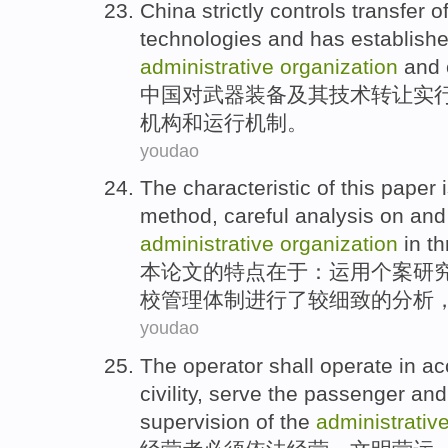
China
strictly
controls
transfer
o
technologies
and
has establish
administrative
organization
and
中国
对
武器
装备
及其
技术
转让
实
机构
和
运行
机制。
youdao
The
characteristic
of
this paper
method,
careful
analysis
on
and
administrative
organization
in
th
本
论文
的
特点
在于
：
运用
个案
研
校
管理
体制
进行
了较
细致
的
分析
youdao
The operator
shall
operate in
acc
civility
,
serve
the
passenger
an
supervision
of
the
administrativ