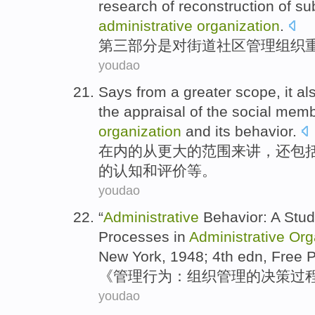
research
of
reconstruction
of
sub
administrative
organization
.
第三
部分
是
对
街道
社区
管理
组织
youdao
Says
from
a greater
scope
,
it al
the
appraisal
of
the
social
memb
organization
and its
behavior
.
在内
的
从
更
大的
范围来讲
，
还
包
的
认知
和
评价等
。
youdao
“
Administrative
Behavior
: A
Stud
Processes
in
Administrative
Org
New York, 1948; 4th edn,
Free 
《
管理
行为
：
组织
管理
的
决策
过
youdao