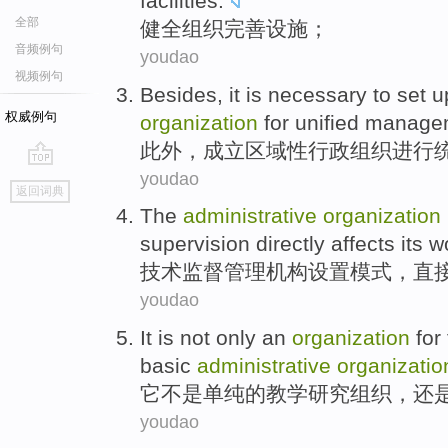
facilities
.
全部
健全
组织
完善
设施
；
音频例句
youdao
视频例句
Besides
,
it is
necessary
to
set u
权威例句
organization
for
unified
manage
此外
，
成立
区域性
行政
组织
进行
youdao
go
返回词典
top
The
administrative
organization
supervision
directly
affects
its
w
技术
监督
管理
机构设置
模式
，
直
youdao
It
is not
only an
organization
for
basic
administrative
organizatio
它
不是
单纯
的
教学研究
组织
，还
youdao