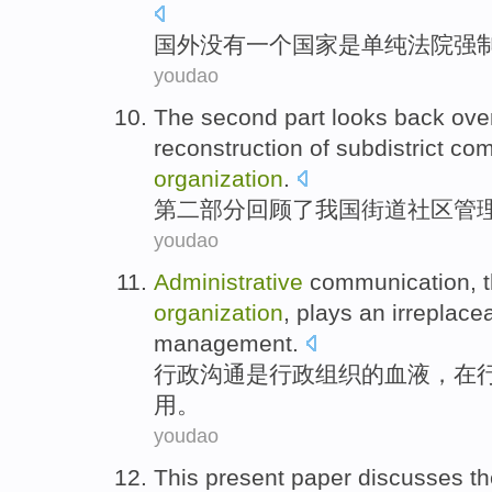
国外
没有
一
个
国家
是
单纯
法院
强
youdao
The second
part
looks back ove
reconstruction
of
subdistrict
com
organization
.
第二
部分
回顾
了
我国
街道
社区
管
youdao
Administrative
communication
, 
organization
,
plays
an irreplace
management.
行政
沟通
是行政
组织
的
血液
，
在
用
。
youdao
This present paper discusses
th