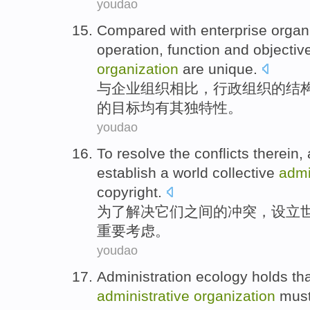
youdao
Compared
with
enterprise
organ
operation
,
function
and
objectiv
organization
are
unique
.
与
企业
组织
相比
，
行政
组织的
结
的
目标
均有
其独特性。
youdao
To
resolve
the
conflicts
therein,
establish
a
world
collective
admi
copyright
.
为了
解决
它们之间的
冲突
，
设立
重要
考虑
。
youdao
Administration
ecology
holds
th
administrative
organization
mus