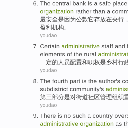
The
central
bank
is
a
safe
place
organization
rather than
a comm
最
安全
是因为
公款
它
存放在
央行
盈利
机构。
youdao
Certain
administrative
staff
and
elements
of the
rural
administra
一定
的
人员配置
和
职权
是
乡村
行
youdao
The fourth
part
is
the author's c
subdistrict
community
's
administ
第三
部分
是
对
街道
社区
管理
组织
youdao
There is no
such a
country
over
administrative
organization
as t