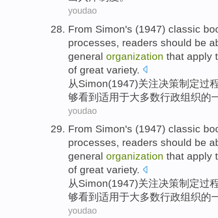
youdao
From
Simon's
(1947)
classic
bo
processes
,
readers
should be
a
general
organization
that
apply
of great variety.
从
Simon
(1947)
关注
决策制定
过
够
看到
适用
于
大多数行政
组织
的
youdao
From
Simon's
(1947)
classic
bo
processes
,
readers
should be
a
general
organization
that
apply
of great variety.
从
Simon
(1947)
关注
决策制定
过
够
看到
适用
于
大多数行政
组织
的
youdao