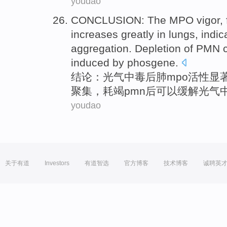
youdao
CONCLUSION
: The
MPO
vigor,
increases
greatly in
lungs
,
indic
aggregation
.
Depletion
of PMN
induced by phosgene.
结论
：
光气
中毒后
肺
mpo活性显
聚集
，
耗竭
pmn后
可以
缓解
光气
youdao
关于有道
Investors
有道智选
官方博客
技术博客
诚聘英