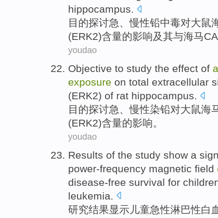
hippocampus
.
目的
探讨
急
、
慢性
铅中毒
对
大鼠
(
ERK2
)含量的
影响
及其
与
海马CA
youdao
Objective
to study
the
effect
of
a
exposure
on
total
extracellular
s
(
ERK2
)
of
rat
hippocampus
.
目的
探讨
急
、
慢性
染
铅
对
大鼠
海
(
ERK2
)含量
的
影响
。
youdao
Results
of the study
show
a sign
power-frequency
magnetic field
disease-free
survival
for
childre
leukemia
.
研究结果
显示
儿童
急性
淋巴性
白