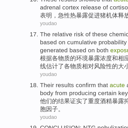
adrenal cortex
release
of
cortiso
表明
，
急性
热
暴露
促进猪机体
释
youdao
The
relative
risk
of
these
chemic
based
on
cumulative
probability
generated based on both
expos
根据
各
物质
的
环境暴露浓度
和
相
线
估计了各物质
相对
风险性
的
大
youdao
Their
results
confirm that
acute
body from
producing
certain
key
他们
的
结果
证实
了
重度
酒精
暴露
胞因子。
youdao
CONCLUSION
:
NTG
nebulizatio