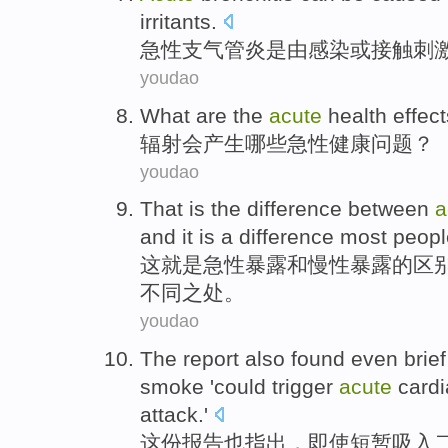
irritants
.
急性
支
气管炎
是
由
感染
或
接触
刺
youdao
What are
the
acute
health
effect
辐射
会产生
哪些
急性
健康问题
？
youdao
That
is
the
difference
between
a
and
it
is a
difference
most
peopl
这
就是
急性
暴露
和
慢性
暴露
的
区
不同之
处
。
youdao
The report
also
found
even
brief
smoke '
could
trigger
acute
cardi
attack
.'
这份
报告
也
指出
，
即使
短暂
吸入