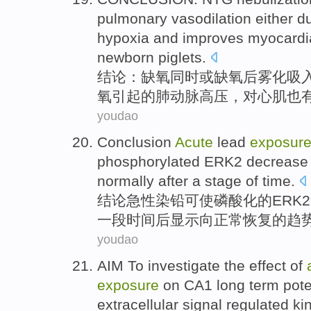
pulmonary
vasodilation either d
hypoxia
and improves
myocardi
newborn piglets.
结论
：
缺氧
同时
或
缺氧
后
雾化
吸
氧
引起
的
肺动脉高压
，对
心肌
也
youdao
Conclusion
Acute
lead
exposur
phosphorylated
ERK2
decrease
normally
after
a
stage of
time.
结论
急性
染
铅
可
使
磷酸化
的
ERK2
一
段
时间后显示向
正常
恢复的趋
youdao
AIM
To investigate
the
effect
of
exposure
on
CA1
long term pote
extracellular
signal
regulated
ki