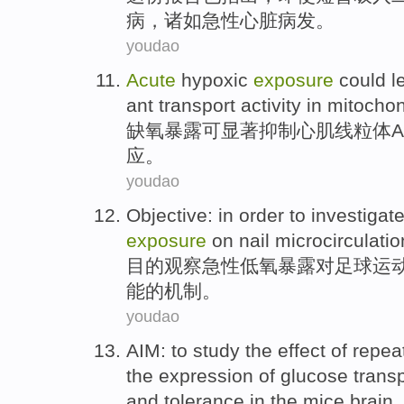
病，诸如急性心脏病发。
youdao
Acute
hypoxic
exposure
could
l
ant transport
activity
in mitochon
缺氧
暴露
可
显著
抑制心肌线粒体
A
应。
youdao
Objective: in order
to investigat
exposure
on
nail
microcirculati
目的
观察
急性
低氧
暴露
对
足球
运
能
的
机制。
youdao
AIM
:
to study
the
effect
of repea
the
expression
of
glucose
trans
and
tolerance
in
the
mice brain.