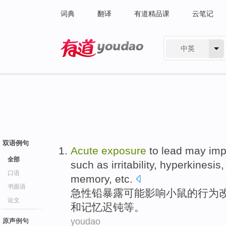
词典
翻译
有道精品课
云笔记
中英
有道 - 网易旗下搜索
双语例句
Acute
exposure
to
lead
may
imp
全部
such as
irritability
,
hyperkinesis
口语
memory
,
etc
.
书面语
急性
铅
暴露
可能
影响
小鼠
的
行为
论文
和
记忆
迟钝
等
。
youdao
原声例句