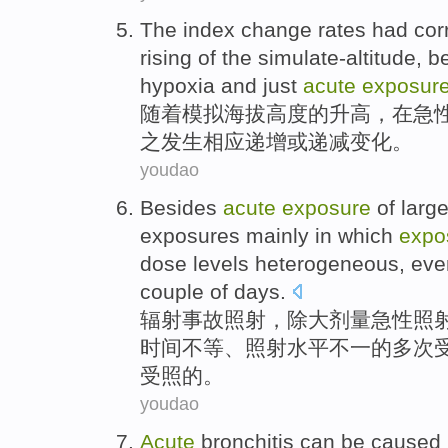
The
index
change
rates had
cor
rising
of
the simulate-altitude,
b
hypoxia
and just
acute
exposur
随着
模拟海拔高度
的
升高
，
在
急
之发生
相应
递增或
递减
变化
。
youdao
Besides
acute
exposure
of
larg
exposures
mainly in which
expo
dose
levels
heterogeneous
,
eve
couple
of
days
.
辐射事故
照射
，
除
大
剂量
急性
照
时间
不等
、照射
水平
不一
的
多次
受照的。
youdao
Acute
bronchitis can
be
caused