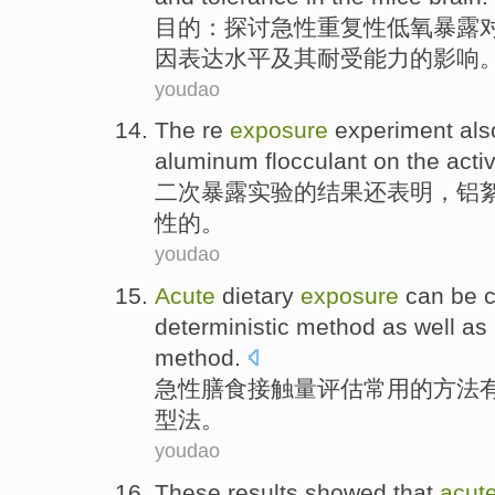
目的
：
探讨
急性
重复性
低
氧
暴露
因
表达
水平
及其
耐受能力
的
影响
youdao
The re
exposure
experiment
als
aluminum
flocculant
on
the
acti
二
次
暴露
实验
的
结果
还
表明
，
铝
性的。
youdao
Acute
dietary
exposure
can
be
c
deterministic
method
as
well as
method
.
急性
膳食
接触量
评估常用的
方法
型
法
。
youdao
These results showed that
acut