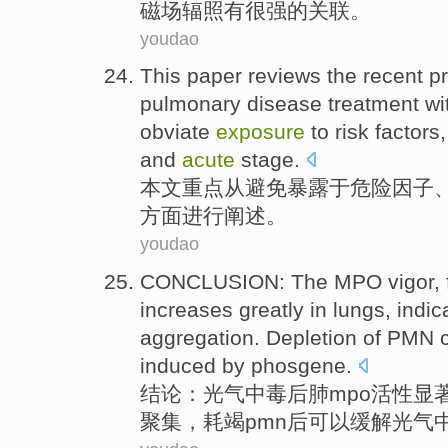
磁场辐照
有
很强的
关联
。
youdao
This paper
reviews
the recent pr
pulmonary disease
treatment
wi
obviate
exposure
to
risk
factors
and
acute
stage
.
本文
重点从
避免
暴露
于
危险
因子
方面进行
阐述
。
youdao
CONCLUSION
: The
MPO
vigor,
increases
greatly in
lungs
,
indic
aggregation
.
Depletion
of PMN
induced by phosgene.
结论
：
光气
中毒后
肺
mpo活性显
聚集
，
耗竭
pmn后
可以
缓解
光气