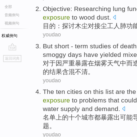
全部
Objective
:
Researching
lung
fun
音频例句
exposure
to
wood
dust
.
视频例句
目的
：
探讨
木
尘对接尘工人
肺
功
youdao
权威例句
But
short - term
studies
of
death
smoggy
days have
yielded mix
go
返回词典
top
对于
因
严重
暴露
在
烟雾
天气中而
的结果
含混不清
。
youdao
The
ten
cities
on
this list
are
the
exposure
to
problems
that could
water
supply and demand
.
名单
上
的
十个
城市
都
暴露
出
可能
题
。
youdao