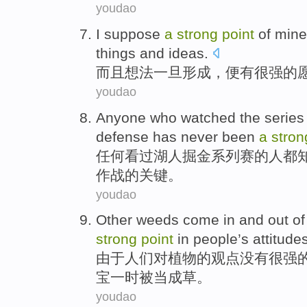
youdao
I
suppose
a
strong
point
of
mine
things
and
ideas
.
而且
想法
一旦
形成，便有
很强
的
youdao
Anyone
who watched
the series
defense
has
never
been
a
stron
任何
看过
湖人
掘金
系列赛
的人都
作战
的
关键。
youdao
Other
weeds
come in and out
of
strong
point
in
people
’s attitude
由于
人们
对
植物
的
观点
没有
很强
宝一时被当成草。
youdao