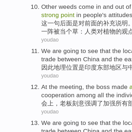
Other
weeds
come in and out
of
strong
point
in
people
's attitude
这一句后面
是
对前面
的
补充说明
一阵被当个草：
人类
对植物的
观
youdao
We are going to see that
the loc
trade
between
China
and
the
eas
因此
地理
位置
是
印度
东部
地区
与
youdao
At the meeting
,
the boss
made
cooperation
among
all
the indiv
会上
，
老板
刻意
强调
了
加强
所有
youdao
We are
going to see that the
loc
trade
between
China
and
the
ea