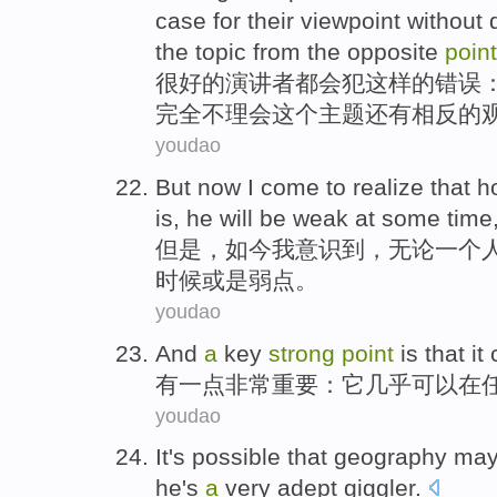
case
for
their
viewpoint
without
d
the
topic
from the
opposite
point
很好的
演讲者都会
犯
这样
的
错误
完全
不
理会
这个
主题
还有相反
的
youdao
But
now
I
come to realize
that
h
is,
he
will be
weak
at some
time
但是
，
如今
我
意识
到
，
无论
一个
时候
或是弱点。
youdao
And
a
key
strong
point
is that
it
有
一点
非常
重要
：
它
几乎
可以
在
youdao
It's possible that
geography
ma
he
's
a
very adept giggler
.