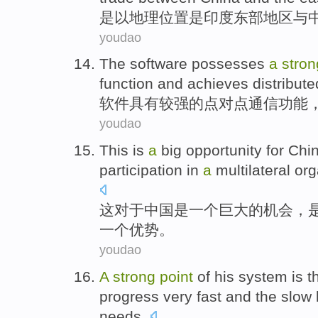
是以
地理位置
是
印度
东部
地区
与
youdao
The
software
possesses
a
stron
function
and
achieves
distribute
软件
具有
较
强
的
点对点
通信
功能
youdao
This
is
a
big
opportunity
for
Chi
participation in
a
multilateral
org
这
对于
中国
是
一
个
巨大
的
机会
，
一个优势。
youdao
A
strong
point
of
his
system
is
t
progress
very
fast
and the
slow
needs
.