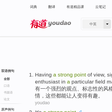
词典
翻译
有道精品课
云笔记
中英
有道 - 网易旗下搜索
双语例句
Having
a
strong
point
of
view
,
si
全部
enthusiast in
a
particular
field
m
口语
有
一
个
强烈
的
观点
、
标志性
的
风
书面语
情，这些都
能
让
人
变得有趣
。
论文
youdao
原声例句