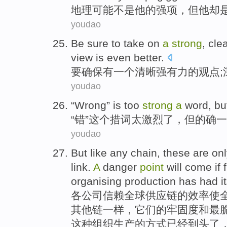
地理
可能
不是
他
的强项
，
但
他
却
youdao
Be
sure to
take
on
a
strong
,
cle
view is
even better
.
要
确保
有
一个
清晰
强有力
的
观点
youdao
“
Wrong
” is
too
strong
a
word,
bu
“
错
”这个措词
太
激烈
了
，
但
的确
一
youdao
But
like
any
chain
, these are on
link
.
A
danger
point
will
come
if
organising
production
has had
i
各
公司
信赖全球
供应链
的
效率使
其他
链
一样
，
它们
的牢固
度
和
最
这种
组织
生产
的
方式
已经
到头
了