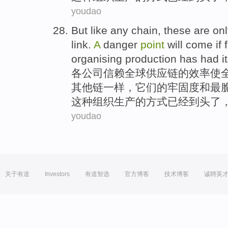
youdao
But
like
any
chain
, these are on
link
.
A
danger
point
will
come
if
organising
production
has had
i
各
公司
信赖全球
供应链
的
效率使
其他
链
一样
，
它们
的牢固
度
和
最
这种
组织
生产
的
方式
已经
到头
了
youdao
关于有道
Investors
有道智选
官方博客
技术博客
诚聘英