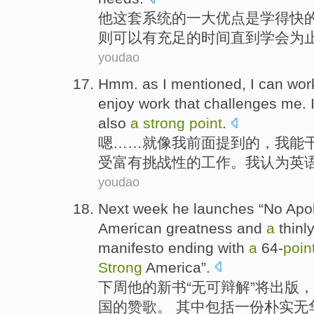
他
这套
系统
的
一
大优点
是
学
得
快
则
可以
有充足
的
时间
直到学会
为
youdao
Hmm.
as
I
mentioned
, I can wo
enjoy
work
that challenges
me.
also
a
strong
point
.
嗯
……就
像
我
前面提到
的，我能
受
富有挑战性的工作。我
认为
英
youdao
Next week
he
launches
“
No
Apo
American
greatness
and
a
thinl
manifesto
ending
with
a
64
-
poin
Strong
America
”.
下周
他
的
新书
“
无可
辩解
”将出版，
国
的
赞歌
。 其中包括
一
份
朴实
无