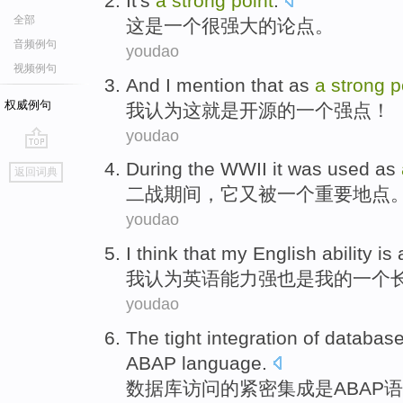
It
's
a
strong
point
.
全部
这
是
一个
很强大的
论点
。
音频例句
youdao
视频例句
And
I
mention
that
as
a
strong
p
权威例句
我
认为这
就是
开源
的
一个
强点
！
youdao
go
During the
WWII
it
was
used
as
返回词典
top
二战期间
，
它
又
被
一
个
重要
地点
youdao
I
think that
my
English
ability
is 
我
认为
英语
能力强
也是
我
的
一个
youdao
The
tight
integration
of
databas
ABAP
language
.
数据库
访问
的
紧密
集成
是
ABAP
语