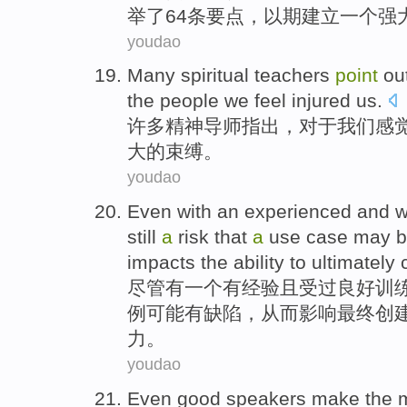
举了64条
要点
，以期建立一个
强
youdao
Many
spiritual
teachers
point
ou
the
people
we
feel
injured
us
.
许多
精神
导师
指出
，
对于
我们
感
大的
束缚
。
youdao
Even
with
an
experienced
and w
still
a
risk
that
a
use
case
may
b
impacts
the
ability
to
ultimately
尽管
有
一
个
有经验
且
受过良好训
例
可能
有缺陷
，
从而影响
最终
创
力
。
youdao
Even
good
speakers
make the