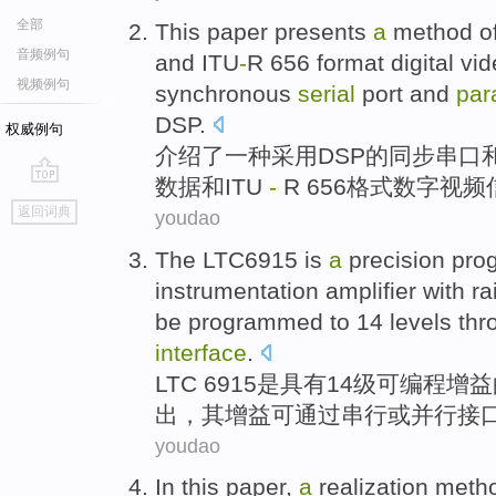
全部
This paper presents
a
method
o
音频例句
and
ITU
-
R
656
format
digital
vid
视频例句
synchronous
serial
port
and
para
DSP
.
权威例句
介绍
了
一种
采用DSP的
同步
串口
数据
和
ITU
-
R
656
格式
数字
视频
go
返回词典
youdao
top
The
LTC6915
is
a
precision
pro
instrumentation
amplifier
with
rai
be
programmed to
14
levels
thr
interface
.
LTC
6915
是
具有
14
级
可编程
增益
出
，
其
增益
可
通过
串行
或
并行
接
youdao
In this paper,
a
realization
meth