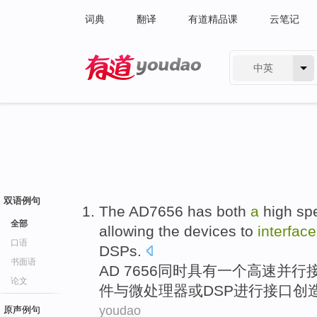
词典
翻译
有道精品课
云笔记
中英
有道 - 网易旗下搜索
双语例句
The
AD7656
has
both
a
high sp
全部
allowing the
devices
to
interface
口语
DSPs
.
书面语
AD
7656
同时
具有
一
个
高速
并行
论文
件
与
微处理器
或
DSP
进行接口创
youdao
原声例句