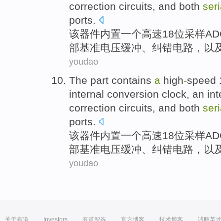
correction
circuits
,
and
both
seri
ports
.
该
器件内置
一
个
高速
18
位采样
AD
部
基准
电压
缓冲
、
纠错
电路
，
以
youdao
The
part contains
a
high
-
speed
internal
conversion
clock
, an in
correction
circuits
,
and
both
seri
ports
.
该
器件内置
一
个
高速
18
位采样
AD
部
基准
电压
缓冲
、
纠错
电路
，
以
youdao
关于有道
Investors
有道智选
官方博客
技术博客
诚聘英