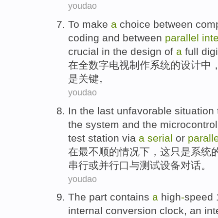
youdao
To
make
a
choice
between com
coding
and
between
parallel
int
crucial
in
the
design
of
a
full
digi
在
全
数字
电视
制作
系统
的
设计
中
是
关键
。
youdao
In
the last
unfavorable
situation
the
system
and
the microcontrol
test
station
via
a
serial
or
paralle
在
最
不顺
的
情况下
，
这
只是
系统
串行
或
并行
口
与
测试
设备
对话
。
youdao
The
part contains
a
high
-
speed
internal
conversion
clock
, an in