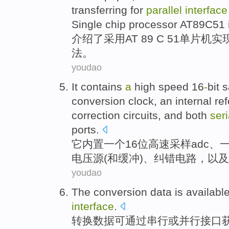
transferring
for
parallel
interface
Single chip processor AT89C51
介绍了
采用
AT 89 C 51
单片机
实
法
。
youdao
It
contains
a
high speed
16
-
bit
s
conversion
clock
, an internal
re
correction
circuits
,
and
both
seri
ports
.
它
内置
一
个
16位
高速
采样
adc
、
电压源
(
和
缓冲
)、
纠错
电路
，
以及
youdao
The conversion
data
is availabl
interface
.
转换
数据
可
通过
串行
或
并行
接口